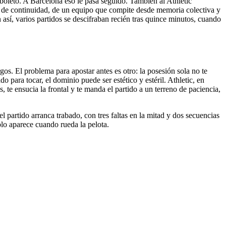
boleto. A Barcelona eso le pasa seguido. También al Athletic
la de continuidad, de un equipo que compite desde memoria colectiva y
así, varios partidos se descifraban recién tras quince minutos, cuando
gos. El problema para apostar antes es otro: la posesión sola no te
do para tocar, el dominio puede ser estético y estéril. Athletic, en
 te ensucia la frontal y te manda el partido a un terreno de paciencia,
l partido arranca trabado, con tres faltas en la mitad y dos secuencias
olo aparece cuando rueda la pelota.