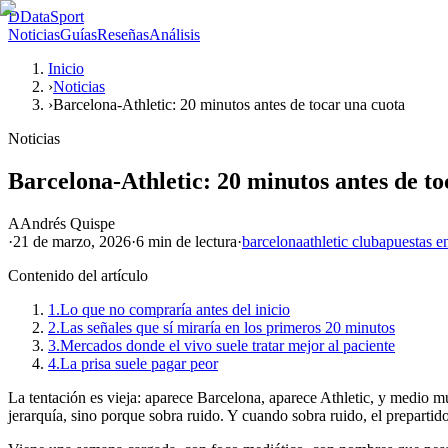
D
DataSport
Noticias
Guías
Reseñas
Análisis
Inicio
›
Noticias
›
Barcelona-Athletic: 20 minutos antes de tocar una cuota
Noticias
Barcelona-Athletic: 20 minutos antes de to
A
Andrés Quispe
·
21 de marzo, 2026
·
6 min
de lectura
·
barcelona
athletic club
apuestas e
Contenido del artículo
1.
Lo que no compraría antes del inicio
2.
Las señales que sí miraría en los primeros 20 minutos
3.
Mercados donde el vivo suele tratar mejor al paciente
4.
La prisa suele pagar peor
La tentación es vieja: aparece Barcelona, aparece Athletic, y medio mun
jerarquía, sino porque sobra ruido. Y cuando sobra ruido, el preparti