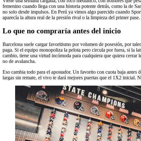
Viene una semana cargada, con foco mediático, con nombres que pesan 
femenino cuando llega con una historia potente detrás, como la de Sar
no solo desde impulsos. En Perú ya vimos algo parecido cuando Sportin
aparecía la altura real de la presión rival o la limpieza del primer pase.
Lo que no compraría antes del inicio
Barcelona suele cargar favoritismo por volumen de posesión, por talent
paga. Si el equipo monopoliza la pelota pero circula por fuera, si la la
cambio, tiene una virtud incómoda para cualquiera que quiera cerrar lec
no de avalancha.
Eso cambia todo para el apostador. Un favorito con cuota baja antes de
largas sin remate, el vivo te dará mejores puertas que el 1X2 inicial.