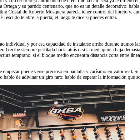
y con ese reflejo automático de creer que la camiseta ya te ordenó el 
a Ortega y su partido centenario, que no es un detalle decorativo: hab
g Cristal de Roberto Mosquera parecía tener control del libreto y, aun 
 El escudo te abre la puerta; el juego te dice si puedes entrar.
o individual y por esa capacidad de instalarse arriba durante tramos lar
teral recibe siempre perfilada hacia atrás o si la mediapunta baja demasia
tura temprano: si el bloque medio encuentra distancia corta entre líneas,
 empezar puede verse precioso en pantalla y carísimo en valor real. Si e
 No hablo de adivinar un giro raro; hablo de esperar la información que s