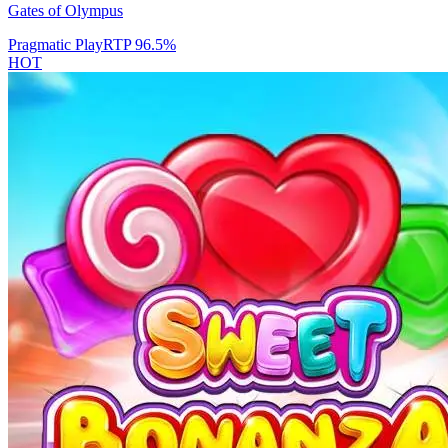
Gates of Olympus
Pragmatic Play
RTP
96.5
%
HOT