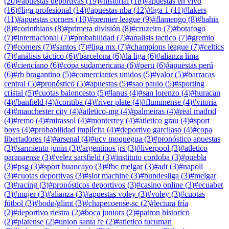
(
20
)
#
apuestas deportivas
(
19
)
#
historial
(
18
)
#
apuestas en vivo
(
16
)
#
liga profesional
(
14
)
#
apuestas nba
(
12
)
#
liga 1
(
11
)
#
lakers
(
11
)
#
apuestas corners
(
10
)
#
premier league
(
9
)
#
flamengo
(
8
)
#
bahia
(
8
)
#
corinthians
(
8
)
#
primera división
(
8
)
#
cruzeiro
(
7
)
#
botafogo
(
7
)
#
internacional
(
7
)
#
probabilidad
(
7
)
#
analisis tactico
(
7
)
#
gremio
(
7
)
#
corners
(
7
)
#
santos
(
7
)
#
liga mx
(
7
)
#
champions league
(
7
)
#
celtics
(
7
)
#
análisis táctico
(
6
)
#
barcelona
(
6
)
#
la liga
(
6
)
#
alianza lima
(
6
)
#
cienciano
(
6
)
#
copa sudamericana
(
6
)
#
peru
(
6
)
#
apuestas perú
(
6
)
#
rb bragantino
(
5
)
#
comerciantes unidos
(
5
)
#
valor
(
5
)
#
barracas
central
(
5
)
#
pronóstico
(
5
)
#
apuestas
(
5
)
#
sao paulo
(
5
)
#
sporting
cristal
(
5
)
#
cuotas baloncesto
(
5
)
#
lanus
(
4
)
#
san lorenzo
(
4
)
#
huracan
(
4
)
#
banfield
(
4
)
#
coritiba
(
4
)
#
river plate
(
4
)
#
fluminense
(
4
)
#
vitoria
(
4
)
#
manchester city
(
4
)
#
atletico-mg
(
4
)
#
palmeiras
(
4
)
#
real madrid
(
4
)
#
remo
(
4
)
#
mirassol
(
4
)
#
monterrey
(
4
)
#
atletico grau
(
4
)
#
sport
boys
(
4
)
#
probabilidad implícita
(
4
)
#
deportivo garcilaso
(
4
)
#
copa
libertadores
(
4
)
#
arsenal
(
4
)
#
ucv moquegua
(
3
)
#
pronóstico apuestas
(
3
)
#
sarmiento junin
(
3
)
#
argentinos jrs
(
3
)
#
liverpool
(
3
)
#
atletico
paranaense
(
3
)
#
velez sarsfield
(
3
)
#
instituto cordoba
(
3
)
#
puebla
(
3
)
#
psg
(
3
)
#
sport huancayo
(
3
)
#
fbc melgar
(
3
)
#
adt
(
3
)
#
napoli
(
3
)
#
cuotas deportivas
(
3
)
#
slot machine
(
3
)
#
bundesliga
(
3
)
#
melgar
(
3
)
#
racing
(
3
)
#
pronósticos deportivos
(
3
)
#
casino online
(
3
)
#
ecuabet
(
3
)
#
mujer
(
3
)
#
alianza
(
3
)
#
apuestas voley
(
3
)
#
voley
(
3
)
#
cuotas
fútbol
(
3
)
#
bodø/glimt
(
3
)
#
chapecoense-sc
(
2
)
#
lectura fría
(
2
)
#
deportivo riestra
(
2
)
#
boca juniors
(
2
)
#
patron historico
(
2
)
#
platense
(
2
)
#
union santa fe
(
2
)
#
atletico tucuman