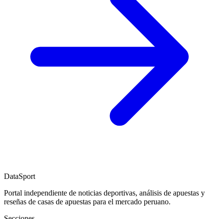
DataSport
Portal independiente de noticias deportivas, análisis de apuestas y
reseñas de casas de apuestas para el mercado peruano.
Secciones