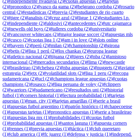
(
2
)
#
independiente rivadavia
(
2
)
#
cuotas apuestas
(
2
)
#
tarjetas
(
2
)
#
pronostico
(
2
)
#
vasco da gama
(
2
)
#
belgrano cordoba
(
2
)
#
rosario
central
(
2
)
#
estadisticas
(
2
)
#
previa
(
2
)
#
estudiantes de rio cuarto
(
2
)
#
tigre
(
2
)
#
analisis
(
2
)
#
cruz azul
(
2
)
#
ligue 1
(
2
)
#
estudiantes l.p.
(
2
)
#
independiente
(
2
)
#
aldosivi
(
2
)
#
antecedentes
(
2
)
#
utc cajamarca
(
2
)
#
newells old boys
(
2
)
#
talleres cordoba
(
2
)
#
universitario
(
2
)
#
vancouver whitecaps
(
2
)
#
major league soccer
(
2
)
#
apuestas mls
(
2
)
#
cusco
(
2
)
#
cuotas liga 1
(
2
)
#
am i in love
(
2
)
#
slots online
(
2
)
#
bayern
(
2
)
#
perú
(
2
)
#
milan
(
2
)
#
championship
(
2
)
#
girona
(
2
)
#
betis
(
2
)
#
liga 1 perú
(
2
)
#
los chankas
(
2
)
#
europa league
(
2
)
#
atletico nacional
(
2
)
#
tijuana
(
2
)
#
tigres
(
2
)
#
nba
(
2
)
#
amistoso
internacional
(
2
)
#
mercados secundarios
(
2
)
#
lima
(
2
)
#
newcastle
(
2
)
#
brasileirao
(
2
)
#
chelsea
(
2
)
#
nba apuestas
(
2
)
#
nuggets
(
2
)
#
aviator
estrategia
(
2
)
#
jetx
(
2
)
#
volatilidad slots
(
2
)
#
liga 1 peru
(
2
)
#
recopa
sudamericana
(
2
)
#
ucl
(
2
)
#
champions league apuestas
(
2
)
#
cuotas
champions
(
2
)
#
osasco
(
2
)
#
liga peruana de voley
(
2
)
#
clippers
(
2
)
#
warriors
(
2
)
#
sudamericano
(
2
)
#
resultados uni
(
2
)
#
historial
futbol
(
1
)
#
corners historial
(
1
)
#
lectura probabilidad
(
1
)
#
tarjetas
apuestas
(
1
)
#
man. city
(
1
)
#
tarjetas amarillas
(
1
)
#
serie a brasil
(
1
)
#
apuestas futbol argentino
(
1
)
#
patrón histórico
(
1
)
#
chapecoense
(
1
)
#
apuestas tarjetas
(
1
)
#
pronostico apuestas
(
1
)
#
serie a brasileirao
(
1
)
#
apuestas liga mx
(
1
)
#
probabilidades
(
1
)
#
cuotas futbol
(
1
)
#
probabilidad apuestas
(
1
)
#
santos laguna
(
1
)
#
apuesta corners
(
1
)
#
rennes
(
1
)
#
previa apuestas
(
1
)
#
táctica
(
1
)
#
club queretaro
(
1
)
#
club america
(
1
)
#
fc juarez
(
1
)
#
defensa y justicia
(
1
)
#
independ.