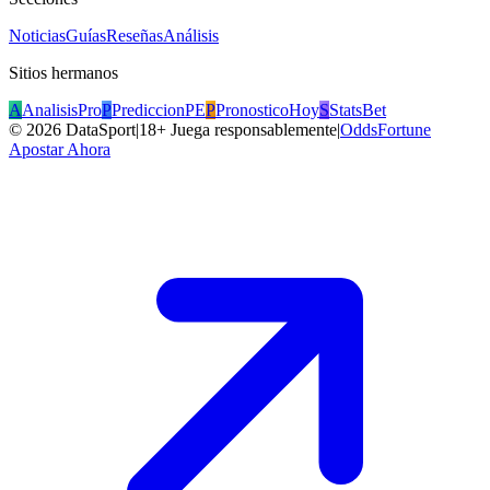
Noticias
Guías
Reseñas
Análisis
Sitios hermanos
A
AnalisisPro
P
PrediccionPE
P
PronosticoHoy
S
StatsBet
©
2026
DataSport
|
18+ Juega responsablemente
|
OddsFortune
Apostar Ahora