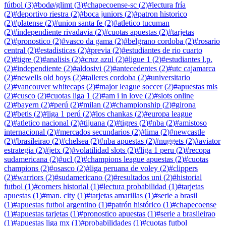
fútbol
(
3
)
#
bodø/glimt
(
3
)
#
chapecoense-sc
(
2
)
#
lectura fría
(
2
)
#
deportivo riestra
(
2
)
#
boca juniors
(
2
)
#
patron historico
(
2
)
#
platense
(
2
)
#
union santa fe
(
2
)
#
atletico tucuman
(
2
)
#
independiente rivadavia
(
2
)
#
cuotas apuestas
(
2
)
#
tarjetas
(
2
)
#
pronostico
(
2
)
#
vasco da gama
(
2
)
#
belgrano cordoba
(
2
)
#
rosario
central
(
2
)
#
estadisticas
(
2
)
#
previa
(
2
)
#
estudiantes de rio cuarto
(
2
)
#
tigre
(
2
)
#
analisis
(
2
)
#
cruz azul
(
2
)
#
ligue 1
(
2
)
#
estudiantes l.p.
(
2
)
#
independiente
(
2
)
#
aldosivi
(
2
)
#
antecedentes
(
2
)
#
utc cajamarca
(
2
)
#
newells old boys
(
2
)
#
talleres cordoba
(
2
)
#
universitario
(
2
)
#
vancouver whitecaps
(
2
)
#
major league soccer
(
2
)
#
apuestas mls
(
2
)
#
cusco
(
2
)
#
cuotas liga 1
(
2
)
#
am i in love
(
2
)
#
slots online
(
2
)
#
bayern
(
2
)
#
perú
(
2
)
#
milan
(
2
)
#
championship
(
2
)
#
girona
(
2
)
#
betis
(
2
)
#
liga 1 perú
(
2
)
#
los chankas
(
2
)
#
europa league
(
2
)
#
atletico nacional
(
2
)
#
tijuana
(
2
)
#
tigres
(
2
)
#
nba
(
2
)
#
amistoso
internacional
(
2
)
#
mercados secundarios
(
2
)
#
lima
(
2
)
#
newcastle
(
2
)
#
brasileirao
(
2
)
#
chelsea
(
2
)
#
nba apuestas
(
2
)
#
nuggets
(
2
)
#
aviator
estrategia
(
2
)
#
jetx
(
2
)
#
volatilidad slots
(
2
)
#
liga 1 peru
(
2
)
#
recopa
sudamericana
(
2
)
#
ucl
(
2
)
#
champions league apuestas
(
2
)
#
cuotas
champions
(
2
)
#
osasco
(
2
)
#
liga peruana de voley
(
2
)
#
clippers
(
2
)
#
warriors
(
2
)
#
sudamericano
(
2
)
#
resultados uni
(
2
)
#
historial
futbol
(
1
)
#
corners historial
(
1
)
#
lectura probabilidad
(
1
)
#
tarjetas
apuestas
(
1
)
#
man. city
(
1
)
#
tarjetas amarillas
(
1
)
#
serie a brasil
(
1
)
#
apuestas futbol argentino
(
1
)
#
patrón histórico
(
1
)
#
chapecoense
(
1
)
#
apuestas tarjetas
(
1
)
#
pronostico apuestas
(
1
)
#
serie a brasileirao
(
1
)
#
apuestas liga mx
(
1
)
#
probabilidades
(
1
)
#
cuotas futbol