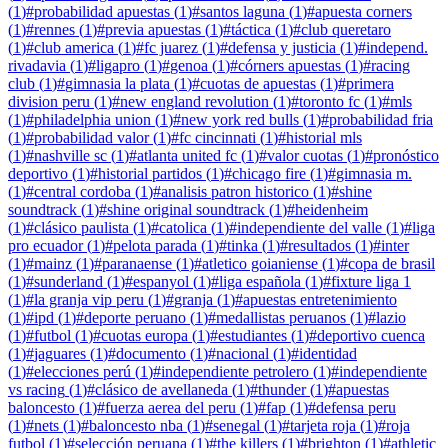
(
1
)
#
probabilidad apuestas
(
1
)
#
santos laguna
(
1
)
#
apuesta corners
(
1
)
#
rennes
(
1
)
#
previa apuestas
(
1
)
#
táctica
(
1
)
#
club queretaro
(
1
)
#
club america
(
1
)
#
fc juarez
(
1
)
#
defensa y justicia
(
1
)
#
independ.
rivadavia
(
1
)
#
ligapro
(
1
)
#
genoa
(
1
)
#
córners apuestas
(
1
)
#
racing
club
(
1
)
#
gimnasia la plata
(
1
)
#
cuotas de apuestas
(
1
)
#
primera
division peru
(
1
)
#
new england revolution
(
1
)
#
toronto fc
(
1
)
#
mls
(
1
)
#
philadelphia union
(
1
)
#
new york red bulls
(
1
)
#
probabilidad fria
(
1
)
#
probabilidad valor
(
1
)
#
fc cincinnati
(
1
)
#
historial mls
(
1
)
#
nashville sc
(
1
)
#
atlanta united fc
(
1
)
#
valor cuotas
(
1
)
#
pronóstico
deportivo
(
1
)
#
historial partidos
(
1
)
#
chicago fire
(
1
)
#
gimnasia m.
(
1
)
#
central cordoba
(
1
)
#
analisis patron historico
(
1
)
#
shine
soundtrack
(
1
)
#
shine original soundtrack
(
1
)
#
heidenheim
(
1
)
#
clásico paulista
(
1
)
#
catolica
(
1
)
#
independiente del valle
(
1
)
#
liga
pro ecuador
(
1
)
#
pelota parada
(
1
)
#
tinka
(
1
)
#
resultados
(
1
)
#
inter
(
1
)
#
mainz
(
1
)
#
paranaense
(
1
)
#
atletico goianiense
(
1
)
#
copa de brasil
(
1
)
#
sunderland
(
1
)
#
espanyol
(
1
)
#
liga española
(
1
)
#
fixture liga 1
(
1
)
#
la granja vip peru
(
1
)
#
granja
(
1
)
#
apuestas entretenimiento
(
1
)
#
ipd
(
1
)
#
deporte peruano
(
1
)
#
medallistas peruanos
(
1
)
#
lazio
(
1
)
#
futbol
(
1
)
#
cuotas europa
(
1
)
#
estudiantes
(
1
)
#
deportivo cuenca
(
1
)
#
jaguares
(
1
)
#
documento
(
1
)
#
nacional
(
1
)
#
identidad
(
1
)
#
elecciones perú
(
1
)
#
independiente petrolero
(
1
)
#
independiente
vs racing
(
1
)
#
clásico de avellaneda
(
1
)
#
thunder
(
1
)
#
apuestas
baloncesto
(
1
)
#
fuerza aerea del peru
(
1
)
#
fap
(
1
)
#
defensa peru
(
1
)
#
nets
(
1
)
#
baloncesto nba
(
1
)
#
senegal
(
1
)
#
tarjeta roja
(
1
)
#
roja
futbol
(
1
)
#
selección peruana
(
1
)
#
the killers
(
1
)
#
brighton
(
1
)
#
athletic