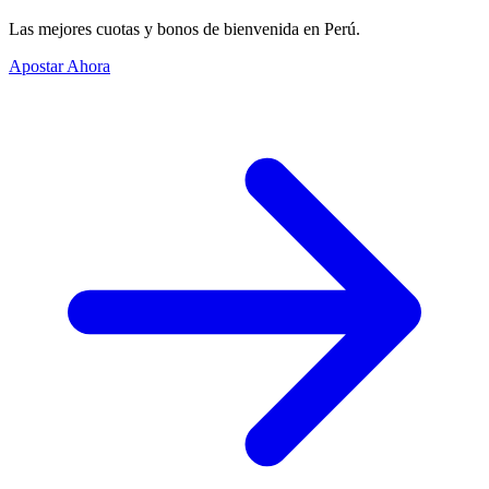
Las mejores cuotas y bonos de bienvenida en Perú.
Apostar Ahora