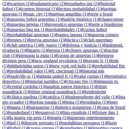
(
2
)
#
warriors
(
2
)
#
sudamericano
(
2
)
#
resultados uni
(
2
)
#
historial
futbol
(
1
)
#
corners historial
(
1
)
#
lectura probabilidad
(
1
)
#
tarjetas
apuestas
(
1
)
#
man. city
(
1
)
#
tarjetas amarillas
(
1
)
#
serie a brasil
(
1
)
#
apuestas futbol argentino
(
1
)
#
patrón histórico
(
1
)
#
chapecoense
(
1
)
#
apuestas tarjetas
(
1
)
#
pronostico apuestas
(
1
)
#
serie a brasileirao
(
1
)
#
apuestas liga mx
(
1
)
#
probabilidades
(
1
)
#
cuotas futbol
(
1
)
#
probabilidad apuestas
(
1
)
#
santos laguna
(
1
)
#
apuesta corners
(
1
)
#
rennes
(
1
)
#
previa apuestas
(
1
)
#
táctica
(
1
)
#
club queretaro
(
1
)
#
club america
(
1
)
#
fc juarez
(
1
)
#
defensa y justicia
(
1
)
#
independ.
rivadavia
(
1
)
#
ligapro
(
1
)
#
genoa
(
1
)
#
córners apuestas
(
1
)
#
racing
club
(
1
)
#
gimnasia la plata
(
1
)
#
cuotas de apuestas
(
1
)
#
primera
division peru
(
1
)
#
new england revolution
(
1
)
#
toronto fc
(
1
)
#
mls
(
1
)
#
philadelphia union
(
1
)
#
new york red bulls
(
1
)
#
probabilidad fria
(
1
)
#
probabilidad valor
(
1
)
#
fc cincinnati
(
1
)
#
historial mls
(
1
)
#
nashville sc
(
1
)
#
atlanta united fc
(
1
)
#
valor cuotas
(
1
)
#
pronóstico
deportivo
(
1
)
#
historial partidos
(
1
)
#
chicago fire
(
1
)
#
gimnasia m.
(
1
)
#
central cordoba
(
1
)
#
analisis patron historico
(
1
)
#
shine
soundtrack
(
1
)
#
shine original soundtrack
(
1
)
#
heidenheim
(
1
)
#
clásico paulista
(
1
)
#
catolica
(
1
)
#
independiente del valle
(
1
)
#
liga
pro ecuador
(
1
)
#
pelota parada
(
1
)
#
tinka
(
1
)
#
resultados
(
1
)
#
inter
(
1
)
#
mainz
(
1
)
#
paranaense
(
1
)
#
atletico goianiense
(
1
)
#
copa de brasil
(
1
)
#
sunderland
(
1
)
#
espanyol
(
1
)
#
liga española
(
1
)
#
fixture liga 1
(
1
)
#
la granja vip peru
(
1
)
#
granja
(
1
)
#
apuestas entretenimiento
(
1
)
#
ipd
(
1
)
#
deporte peruano
(
1
)
#
medallistas peruanos
(
1
)
#
lazio
(
1
)
#
futbol
(
1
)
#
cuotas europa
(
1
)
#
estudiantes
(
1
)
#
deportivo cuenca