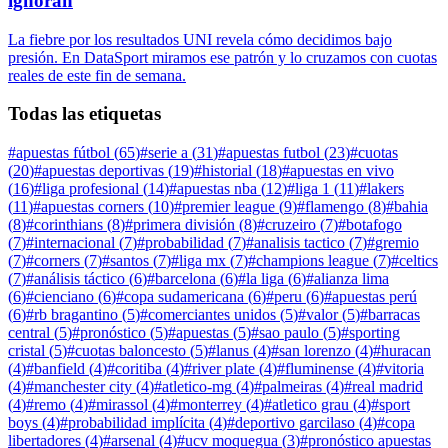
ignoran
La fiebre por los resultados UNI revela cómo decidimos bajo
presión. En DataSport miramos ese patrón y lo cruzamos con cuotas
reales de este fin de semana.
Todas las etiquetas
#
apuestas fútbol
(
65
)
#
serie a
(
31
)
#
apuestas futbol
(
23
)
#
cuotas
(
20
)
#
apuestas deportivas
(
19
)
#
historial
(
18
)
#
apuestas en vivo
(
16
)
#
liga profesional
(
14
)
#
apuestas nba
(
12
)
#
liga 1
(
11
)
#
lakers
(
11
)
#
apuestas corners
(
10
)
#
premier league
(
9
)
#
flamengo
(
8
)
#
bahia
(
8
)
#
corinthians
(
8
)
#
primera división
(
8
)
#
cruzeiro
(
7
)
#
botafogo
(
7
)
#
internacional
(
7
)
#
probabilidad
(
7
)
#
analisis tactico
(
7
)
#
gremio
(
7
)
#
corners
(
7
)
#
santos
(
7
)
#
liga mx
(
7
)
#
champions league
(
7
)
#
celtics
(
7
)
#
análisis táctico
(
6
)
#
barcelona
(
6
)
#
la liga
(
6
)
#
alianza lima
(
6
)
#
cienciano
(
6
)
#
copa sudamericana
(
6
)
#
peru
(
6
)
#
apuestas perú
(
6
)
#
rb bragantino
(
5
)
#
comerciantes unidos
(
5
)
#
valor
(
5
)
#
barracas
central
(
5
)
#
pronóstico
(
5
)
#
apuestas
(
5
)
#
sao paulo
(
5
)
#
sporting
cristal
(
5
)
#
cuotas baloncesto
(
5
)
#
lanus
(
4
)
#
san lorenzo
(
4
)
#
huracan
(
4
)
#
banfield
(
4
)
#
coritiba
(
4
)
#
river plate
(
4
)
#
fluminense
(
4
)
#
vitoria
(
4
)
#
manchester city
(
4
)
#
atletico-mg
(
4
)
#
palmeiras
(
4
)
#
real madrid
(
4
)
#
remo
(
4
)
#
mirassol
(
4
)
#
monterrey
(
4
)
#
atletico grau
(
4
)
#
sport
boys
(
4
)
#
probabilidad implícita
(
4
)
#
deportivo garcilaso
(
4
)
#
copa
libertadores
(
4
)
#
arsenal
(
4
)
#
ucv moquegua
(
3
)
#
pronóstico apuestas