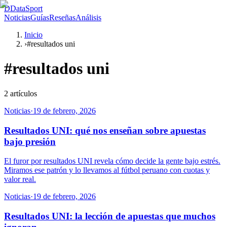
D
DataSport
Noticias
Guías
Reseñas
Análisis
Inicio
›
#resultados uni
#
resultados uni
2
artículos
Noticias
·
19 de febrero, 2026
Resultados UNI: qué nos enseñan sobre apuestas
bajo presión
El furor por resultados UNI revela cómo decide la gente bajo estrés.
Miramos ese patrón y lo llevamos al fútbol peruano con cuotas y
valor real.
Noticias
·
19 de febrero, 2026
Resultados UNI: la lección de apuestas que muchos