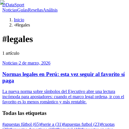
D
DataSport
Noticias
Guías
Reseñas
Análisis
Inicio
›
#legales
#
legales
1
artículo
Noticias
·
2 de marzo, 2026
Normas legales en Perú: esta vez seguir al favorito sí
paga
La nueva norma sobre símbolos del Ejecutivo abre una lectura
incómoda para apostadores: cuando el marco legal ordena, ir con el
favorito es lo menos romántico y más rentable.
Todas las etiquetas
#
apuestas fútbol
(
65
)
#
serie a
(
31
)
#
apuestas futbol
(
23
)
#
cuotas