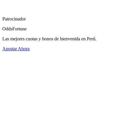
Patrocinador
OddsFortune
Las mejores cuotas y bonos de bienvenida en Perú.
Apostar Ahora