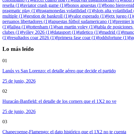
reseña
(
1
)
#
aviator crash game
(
1
)
#
bonos apuestas
(
1
)
#
bono bienveni
pragmatic play
(
1
)
#
tragamonedas volatilidad
(
1
)
#
slots alta volatilidad
multiple
(
1
)
#
gestion de bankroll
(
1
)
#
valor esperado
(
1
)
#
jetx juego
(
1
)
peruanos libertadores
(
1
)
#
apuestas fútbol sudamericano
(
1
)
#
premier l
(
1
)
#
laliga
(
1
)
#
tottenham
(
1
)
#
san martin voley
(
1
)
#
tabla de posiciones
clubes
(
1
)
#
vóley 2026
(
1
)
#
datasport
(
1
)
#
atletico
(
1
)
#
madrid
(
1
)
#
manc
(
1
)
#
resultados coar 2026
(
1
)
#
primera fase coar
(
1
)
#
oddsfortune
(
1
)
#
g
Lo más leído
01
Lanús vs San Lorenzo: el detalle aéreo que decide el partido
25 de junio, 2026
02
Huracán-Banfield: el detalle de los corners que el 1X2 no ve
25 de junio, 2026
03
Chapecoense-Flamengo: el dato histórico que el 1X2 no te cuenta