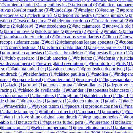
)
#
sarmiento junin
(
3
)
#
argentinos jrs
(
3
)
#
liverpool
(
3
)
#
atletico paranaen
rtivas
(
3
)
#
slot machine
(
3
)
#
bundesliga
(
3
)
#
melgar
(
3
)
#
racing
(
3
)
#
pronó
apecoense-sc
(
2
)
#
lectura fría
(
2
)
#
deportivo riestra
(
2
)
#
boca juniors
(
2
)
#
stico
(
2
)
#
vasco da gama
(
2
)
#
belgrano cordoba
(
2
)
#
rosario central
(
2
)
#
iente
(
2
)
#
aldosivi
(
2
)
#
antecedentes
(
2
)
#
utc cajamarca
(
2
)
#
newells old 
(
2
)
#
am i in love
(
2
)
#
slots online
(
2
)
#
bayern
(
2
)
#
perú
(
2
)
#
milan
(
2
)
#
cha
(
2
)
#
amistoso internacional
(
2
)
#
mercados secundarios
(
2
)
#
lima
(
2
)
#
newc
recopa sudamericana
(
2
)
#
ucl
(
2
)
#
champions league apuestas
(
2
)
#
cuota
(
1
)
#
corners historial
(
1
)
#
lectura probabilidad
(
1
)
#
tarjetas apuestas
(
1
)
#
m
1
)
#
pronostico apuestas
(
1
)
#
serie a brasileirao
(
1
)
#
apuestas liga mx
(
1
)
#
(
1
)
#
club queretaro
(
1
)
#
club america
(
1
)
#
fc juarez
(
1
)
#
defensa y justicia
ra division peru
(
1
)
#
new england revolution
(
1
)
#
toronto fc
(
1
)
#
mls
(
1
)
 sc
(
1
)
#
atlanta united fc
(
1
)
#
valor cuotas
(
1
)
#
pronóstico deportivo
(
1
)
#
soundtrack
(
1
)
#
heidenheim
(
1
)
#
clásico paulista
(
1
)
#
catolica
(
1
)
#
independ
ense
(
1
)
#
copa de brasil
(
1
)
#
sunderland
(
1
)
#
espanyol
(
1
)
#
liga española
(
(
1
)
#
lazio
(
1
)
#
futbol
(
1
)
#
cuotas europa
(
1
)
#
estudiantes
(
1
)
#
deportivo c
 racing
(
1
)
#
clásico de avellaneda
(
1
)
#
thunder
(
1
)
#
apuestas baloncesto
(
ección peruana
(
1
)
#
the killers
(
1
)
#
brighton
(
1
)
#
athletic club
(
1
)
#
liga f
(
de china
(
1
)
#
mercedes
(
1
)
#
juarez
(
1
)
#
atletico mineiro
(
1
)
#
bulls
(
1
)
#
atl
(
1
)
#
mavericks
(
1
)
#
jayson tatum
(
1
)
#
pacers
(
1
)
#
pronosticos nba
(
1
)
#
man
1
)
#
día de la mujer
(
1
)
#
fútbol en directo
(
1
)
#
monaco
(
1
)
#
hornets
(
1
)
#
di
(
1
)
#
am i in love shine original soundtrack
(
1
)
#
rtp tragamonedas
(
1
)
#
no
ablo ii
(
1
)
#
cusco fc
(
1
)
#
apuestas futbol peru
(
1
)
#
queretaro
(
1
)
#
clasico
)
#
handicap -1
(
1
)
#
seleccion peruana
(
1
)
#
peru eliminatorias
(
1
)
#
blanqui
 nuevos
(
1
)
#
lanzamientos slots
(
1
)
#
tragamonedas 2026
(
1
)
#
sudamerican