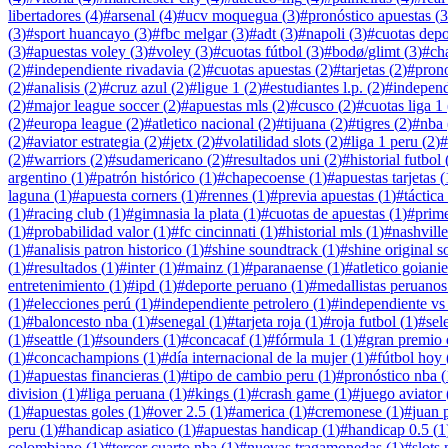
libertadores
(
4
)
#
arsenal
(
4
)
#
ucv moquegua
(
3
)
#
pronóstico apuestas
(
3
(
3
)
#
sport huancayo
(
3
)
#
fbc melgar
(
3
)
#
adt
(
3
)
#
napoli
(
3
)
#
cuotas depo
(
3
)
#
apuestas voley
(
3
)
#
voley
(
3
)
#
cuotas fútbol
(
3
)
#
bodø/glimt
(
3
)
#
ch
(
2
)
#
independiente rivadavia
(
2
)
#
cuotas apuestas
(
2
)
#
tarjetas
(
2
)
#
prono
(
2
)
#
analisis
(
2
)
#
cruz azul
(
2
)
#
ligue 1
(
2
)
#
estudiantes l.p.
(
2
)
#
independ
(
2
)
#
major league soccer
(
2
)
#
apuestas mls
(
2
)
#
cusco
(
2
)
#
cuotas liga 1
(
2
)
#
europa league
(
2
)
#
atletico nacional
(
2
)
#
tijuana
(
2
)
#
tigres
(
2
)
#
nba
(
2
)
#
aviator estrategia
(
2
)
#
jetx
(
2
)
#
volatilidad slots
(
2
)
#
liga 1 peru
(
2
)
#
(
2
)
#
warriors
(
2
)
#
sudamericano
(
2
)
#
resultados uni
(
2
)
#
historial futbol
argentino
(
1
)
#
patrón histórico
(
1
)
#
chapecoense
(
1
)
#
apuestas tarjetas
(
laguna
(
1
)
#
apuesta corners
(
1
)
#
rennes
(
1
)
#
previa apuestas
(
1
)
#
táctica
(
1
)
#
racing club
(
1
)
#
gimnasia la plata
(
1
)
#
cuotas de apuestas
(
1
)
#
prime
(
1
)
#
probabilidad valor
(
1
)
#
fc cincinnati
(
1
)
#
historial mls
(
1
)
#
nashville
(
1
)
#
analisis patron historico
(
1
)
#
shine soundtrack
(
1
)
#
shine original 
(
1
)
#
resultados
(
1
)
#
inter
(
1
)
#
mainz
(
1
)
#
paranaense
(
1
)
#
atletico goiani
entretenimiento
(
1
)
#
ipd
(
1
)
#
deporte peruano
(
1
)
#
medallistas peruanos
(
1
)
#
elecciones perú
(
1
)
#
independiente petrolero
(
1
)
#
independiente vs
(
1
)
#
baloncesto nba
(
1
)
#
senegal
(
1
)
#
tarjeta roja
(
1
)
#
roja futbol
(
1
)
#
sel
(
1
)
#
seattle
(
1
)
#
sounders
(
1
)
#
concacaf
(
1
)
#
fórmula 1
(
1
)
#
gran premio 
(
1
)
#
concachampions
(
1
)
#
día internacional de la mujer
(
1
)
#
fútbol hoy
(
1
)
#
apuestas financieras
(
1
)
#
tipo de cambio peru
(
1
)
#
pronóstico nba
(
division
(
1
)
#
liga peruana
(
1
)
#
kings
(
1
)
#
crash game
(
1
)
#
juego aviator
(
1
)
#
apuestas goles
(
1
)
#
over 2.5
(
1
)
#
america
(
1
)
#
cremonese
(
1
)
#
juan p
peru
(
1
)
#
handicap asiatico
(
1
)
#
apuestas handicap
(
1
)
#
handicap 0.5
(
1
colombiano
(
1
)
#
tercer cuarto nba
(
1
)
#
nuevas tragamonedas
(
1
)
#
slots