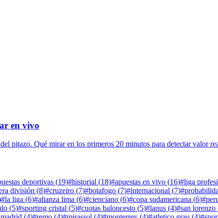
ar en vivo
del pitazo. Qué mirar en los primeros 20 minutos para detectar valor rea
puestas deportivas
(
19
)
#
historial
(
18
)
#
apuestas en vivo
(
16
)
#
liga profes
era división
(
8
)
#
cruzeiro
(
7
)
#
botafogo
(
7
)
#
internacional
(
7
)
#
probabilid
)
#
la liga
(
6
)
#
alianza lima
(
6
)
#
cienciano
(
6
)
#
copa sudamericana
(
6
)
#
per
ulo
(
5
)
#
sporting cristal
(
5
)
#
cuotas baloncesto
(
5
)
#
lanus
(
4
)
#
san lorenzo
 madrid
(
4
)
#
remo
(
4
)
#
mirassol
(
4
)
#
monterrey
(
4
)
#
atletico grau
(
4
)
#
spor