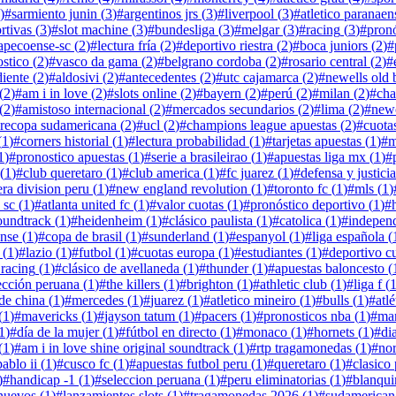
)
#
sarmiento junin
(
3
)
#
argentinos jrs
(
3
)
#
liverpool
(
3
)
#
atletico paranaen
rtivas
(
3
)
#
slot machine
(
3
)
#
bundesliga
(
3
)
#
melgar
(
3
)
#
racing
(
3
)
#
pronó
apecoense-sc
(
2
)
#
lectura fría
(
2
)
#
deportivo riestra
(
2
)
#
boca juniors
(
2
)
#
stico
(
2
)
#
vasco da gama
(
2
)
#
belgrano cordoba
(
2
)
#
rosario central
(
2
)
#
iente
(
2
)
#
aldosivi
(
2
)
#
antecedentes
(
2
)
#
utc cajamarca
(
2
)
#
newells old 
(
2
)
#
am i in love
(
2
)
#
slots online
(
2
)
#
bayern
(
2
)
#
perú
(
2
)
#
milan
(
2
)
#
cha
(
2
)
#
amistoso internacional
(
2
)
#
mercados secundarios
(
2
)
#
lima
(
2
)
#
newc
recopa sudamericana
(
2
)
#
ucl
(
2
)
#
champions league apuestas
(
2
)
#
cuota
(
1
)
#
corners historial
(
1
)
#
lectura probabilidad
(
1
)
#
tarjetas apuestas
(
1
)
#
m
1
)
#
pronostico apuestas
(
1
)
#
serie a brasileirao
(
1
)
#
apuestas liga mx
(
1
)
#
(
1
)
#
club queretaro
(
1
)
#
club america
(
1
)
#
fc juarez
(
1
)
#
defensa y justicia
ra division peru
(
1
)
#
new england revolution
(
1
)
#
toronto fc
(
1
)
#
mls
(
1
)
 sc
(
1
)
#
atlanta united fc
(
1
)
#
valor cuotas
(
1
)
#
pronóstico deportivo
(
1
)
#
soundtrack
(
1
)
#
heidenheim
(
1
)
#
clásico paulista
(
1
)
#
catolica
(
1
)
#
independ
ense
(
1
)
#
copa de brasil
(
1
)
#
sunderland
(
1
)
#
espanyol
(
1
)
#
liga española
(
(
1
)
#
lazio
(
1
)
#
futbol
(
1
)
#
cuotas europa
(
1
)
#
estudiantes
(
1
)
#
deportivo c
 racing
(
1
)
#
clásico de avellaneda
(
1
)
#
thunder
(
1
)
#
apuestas baloncesto
(
ección peruana
(
1
)
#
the killers
(
1
)
#
brighton
(
1
)
#
athletic club
(
1
)
#
liga f
(
de china
(
1
)
#
mercedes
(
1
)
#
juarez
(
1
)
#
atletico mineiro
(
1
)
#
bulls
(
1
)
#
atl
(
1
)
#
mavericks
(
1
)
#
jayson tatum
(
1
)
#
pacers
(
1
)
#
pronosticos nba
(
1
)
#
man
1
)
#
día de la mujer
(
1
)
#
fútbol en directo
(
1
)
#
monaco
(
1
)
#
hornets
(
1
)
#
di
(
1
)
#
am i in love shine original soundtrack
(
1
)
#
rtp tragamonedas
(
1
)
#
no
ablo ii
(
1
)
#
cusco fc
(
1
)
#
apuestas futbol peru
(
1
)
#
queretaro
(
1
)
#
clasico
)
#
handicap -1
(
1
)
#
seleccion peruana
(
1
)
#
peru eliminatorias
(
1
)
#
blanqui
 nuevos
(
1
)
#
lanzamientos slots
(
1
)
#
tragamonedas 2026
(
1
)
#
sudamerican