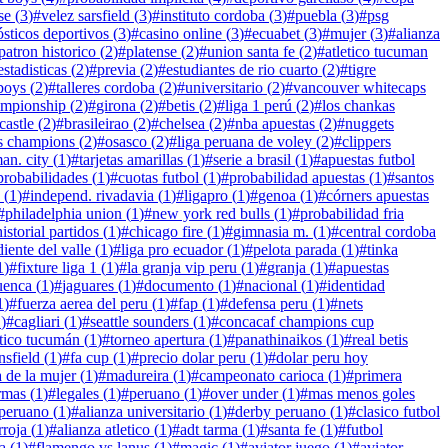
se
(
3
)
#
velez sarsfield
(
3
)
#
instituto cordoba
(
3
)
#
puebla
(
3
)
#
psg
sticos deportivos
(
3
)
#
casino online
(
3
)
#
ecuabet
(
3
)
#
mujer
(
3
)
#
alianza
patron historico
(
2
)
#
platense
(
2
)
#
union santa fe
(
2
)
#
atletico tucuman
estadisticas
(
2
)
#
previa
(
2
)
#
estudiantes de rio cuarto
(
2
)
#
tigre
boys
(
2
)
#
talleres cordoba
(
2
)
#
universitario
(
2
)
#
vancouver whitecaps
mpionship
(
2
)
#
girona
(
2
)
#
betis
(
2
)
#
liga 1 perú
(
2
)
#
los chankas
astle
(
2
)
#
brasileirao
(
2
)
#
chelsea
(
2
)
#
nba apuestas
(
2
)
#
nuggets
s champions
(
2
)
#
osasco
(
2
)
#
liga peruana de voley
(
2
)
#
clippers
an. city
(
1
)
#
tarjetas amarillas
(
1
)
#
serie a brasil
(
1
)
#
apuestas futbol
probabilidades
(
1
)
#
cuotas futbol
(
1
)
#
probabilidad apuestas
(
1
)
#
santos
(
1
)
#
independ. rivadavia
(
1
)
#
ligapro
(
1
)
#
genoa
(
1
)
#
córners apuestas
#
philadelphia union
(
1
)
#
new york red bulls
(
1
)
#
probabilidad fria
historial partidos
(
1
)
#
chicago fire
(
1
)
#
gimnasia m.
(
1
)
#
central cordoba
iente del valle
(
1
)
#
liga pro ecuador
(
1
)
#
pelota parada
(
1
)
#
tinka
1
)
#
fixture liga 1
(
1
)
#
la granja vip peru
(
1
)
#
granja
(
1
)
#
apuestas
uenca
(
1
)
#
jaguares
(
1
)
#
documento
(
1
)
#
nacional
(
1
)
#
identidad
1
)
#
fuerza aerea del peru
(
1
)
#
fap
(
1
)
#
defensa peru
(
1
)
#
nets
1
)
#
cagliari
(
1
)
#
seattle sounders
(
1
)
#
concacaf champions cup
ético tucumán
(
1
)
#
torneo apertura
(
1
)
#
panathinaikos
(
1
)
#
real betis
sfield
(
1
)
#
fa cup
(
1
)
#
precio dolar peru
(
1
)
#
dolar peru hoy
a de la mujer
(
1
)
#
madureira
(
1
)
#
campeonato carioca
(
1
)
#
primera
rmas
(
1
)
#
legales
(
1
)
#
peruano
(
1
)
#
over under
(
1
)
#
mas menos goles
 peruano
(
1
)
#
alianza universitario
(
1
)
#
derby peruano
(
1
)
#
clasico futbol
rroja
(
1
)
#
alianza atletico
(
1
)
#
adt tarma
(
1
)
#
santa fe
(
1
)
#
futbol
a
(
1
)
#
flamengo vs lanus
(
1
)
#
magic
(
1
)
#
aviator juego
(
1
)
#
aviator