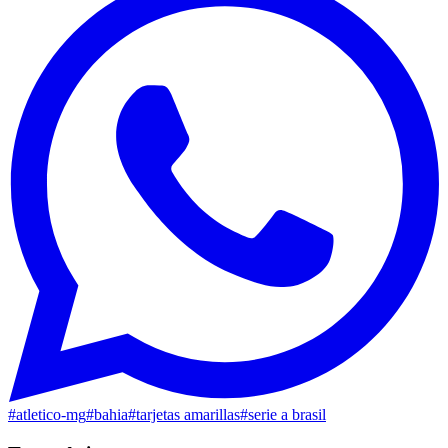
#
atletico-mg
#
bahia
#
tarjetas amarillas
#
serie a brasil