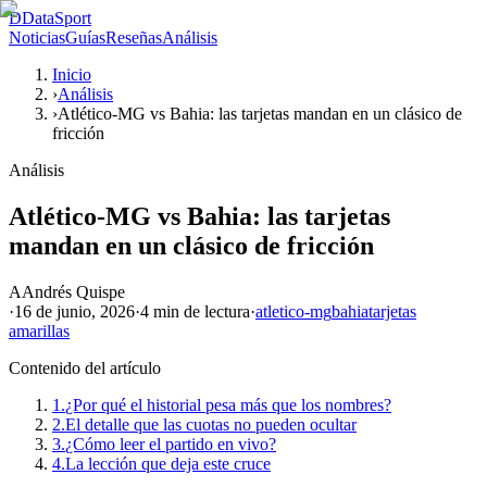
D
DataSport
Noticias
Guías
Reseñas
Análisis
Inicio
›
Análisis
›
Atlético-MG vs Bahia: las tarjetas mandan en un clásico de
fricción
Análisis
Atlético-MG vs Bahia: las tarjetas
mandan en un clásico de fricción
A
Andrés Quispe
·
16 de junio, 2026
·
4 min
de lectura
·
atletico-mg
bahia
tarjetas
amarillas
Contenido del artículo
1.
¿Por qué el historial pesa más que los nombres?
2.
El detalle que las cuotas no pueden ocultar
3.
¿Cómo leer el partido en vivo?
4.
La lección que deja este cruce