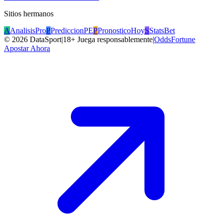
Sitios hermanos
A
AnalisisPro
P
PrediccionPE
P
PronosticoHoy
S
StatsBet
©
2026
DataSport
|
18+ Juega responsablemente
|
OddsFortune
Apostar Ahora