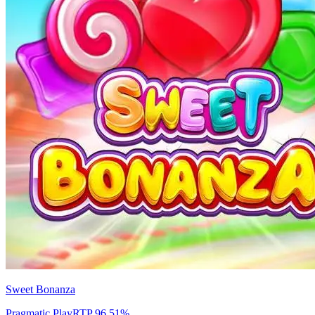
Sweet Bonanza
Pragmatic Play
RTP
96.51
%