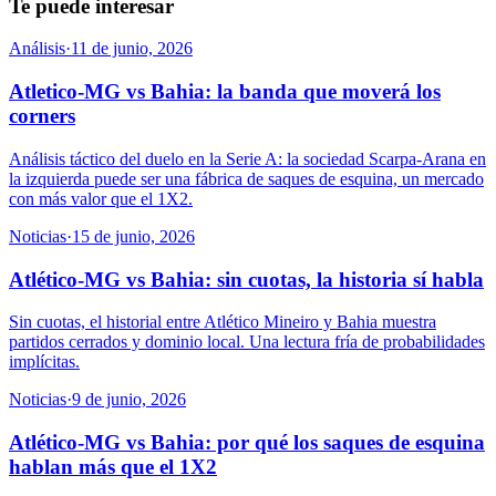
Te puede interesar
Análisis
·
11 de junio, 2026
Atletico-MG vs Bahia: la banda que moverá los
corners
Análisis táctico del duelo en la Serie A: la sociedad Scarpa-Arana en
la izquierda puede ser una fábrica de saques de esquina, un mercado
con más valor que el 1X2.
Noticias
·
15 de junio, 2026
Atlético-MG vs Bahia: sin cuotas, la historia sí habla
Sin cuotas, el historial entre Atlético Mineiro y Bahia muestra
partidos cerrados y dominio local. Una lectura fría de probabilidades
implícitas.
Noticias
·
9 de junio, 2026
Atlético-MG vs Bahia: por qué los saques de esquina
hablan más que el 1X2