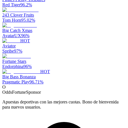
Red Tiger
96.2
%
243 Clover Fruits
Tom Horn
95.02
%
Big Catch Xmas
AvatarUX
96
%
HOT
Aviator
Spribe
97
%
Fortune Stars
Endorphina
96
%
HOT
Big Bass Bonanza
Pragmatic Play
96.71
%
O
OddsFortune
Sponsor
Apuestas deportivas con las mejores cuotas. Bono de bienvenida
para nuevos usuarios.