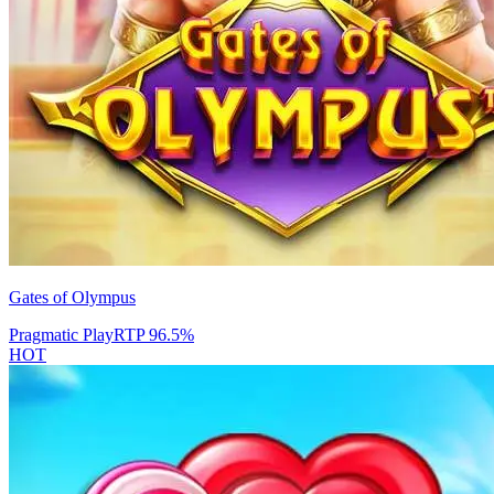
Gates of Olympus
Pragmatic Play
RTP
96.5
%
HOT