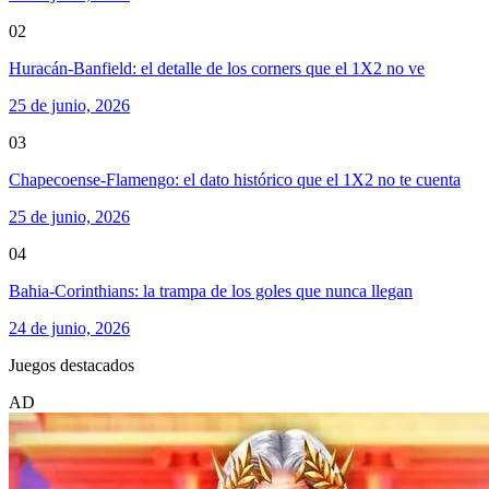
02
Huracán-Banfield: el detalle de los corners que el 1X2 no ve
25 de junio, 2026
03
Chapecoense-Flamengo: el dato histórico que el 1X2 no te cuenta
25 de junio, 2026
04
Bahia-Corinthians: la trampa de los goles que nunca llegan
24 de junio, 2026
Juegos destacados
AD