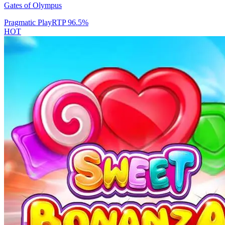
Gates of Olympus
Pragmatic Play
RTP
96.5
%
HOT