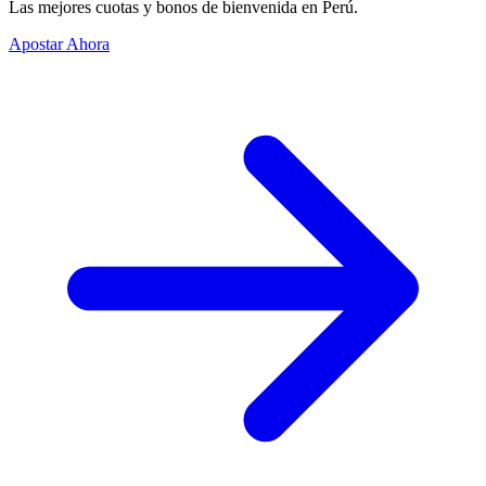
Las mejores cuotas y bonos de bienvenida en Perú.
Apostar Ahora