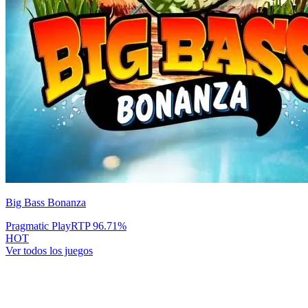
Big Bass Bonanza
Pragmatic Play
RTP
96.71
%
HOT
Ver todos los juegos