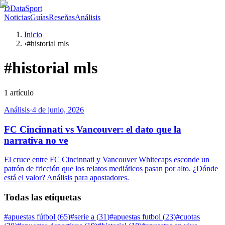
D
DataSport
Noticias
Guías
Reseñas
Análisis
Inicio
›
#historial mls
#
historial mls
1
artículo
Análisis
·
4 de junio, 2026
FC Cincinnati vs Vancouver: el dato que la
narrativa no ve
El cruce entre FC Cincinnati y Vancouver Whitecaps esconde un
patrón de fricción que los relatos mediáticos pasan por alto. ¿Dónde
está el valor? Análisis para apostadores.
Todas las etiquetas
#
apuestas fútbol
(
65
)
#
serie a
(
31
)
#
apuestas futbol
(
23
)
#
cuotas