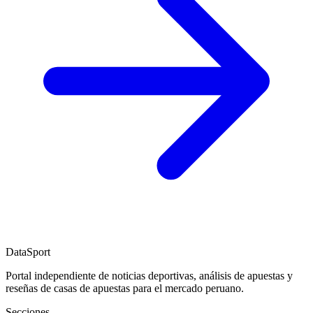
DataSport
Portal independiente de noticias deportivas, análisis de apuestas y
reseñas de casas de apuestas para el mercado peruano.
Secciones