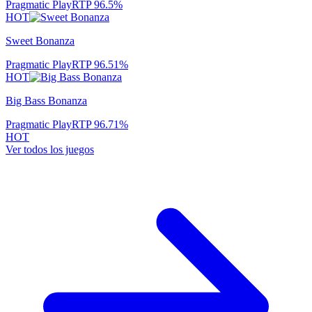
Pragmatic Play
RTP
96.5
%
HOT
Sweet Bonanza
Pragmatic Play
RTP
96.51
%
HOT
Big Bass Bonanza
Pragmatic Play
RTP
96.71
%
HOT
Ver todos los juegos