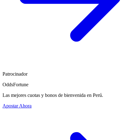
Patrocinador
OddsFortune
Las mejores cuotas y bonos de bienvenida en Perú.
Apostar Ahora