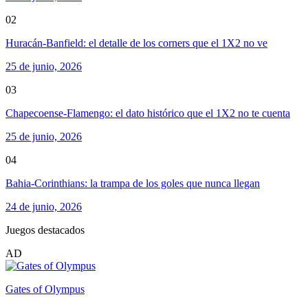
02
Huracán-Banfield: el detalle de los corners que el 1X2 no ve
25 de junio, 2026
03
Chapecoense-Flamengo: el dato histórico que el 1X2 no te cuenta
25 de junio, 2026
04
Bahia-Corinthians: la trampa de los goles que nunca llegan
24 de junio, 2026
Juegos destacados
AD
Gates of Olympus