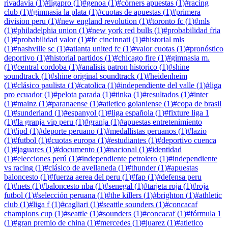
rivadavia
(
1
)
#
ligapro
(
1
)
#
genoa
(
1
)
#
córners apuestas
(
1
)
#
racing
club
(
1
)
#
gimnasia la plata
(
1
)
#
cuotas de apuestas
(
1
)
#
primera
division peru
(
1
)
#
new england revolution
(
1
)
#
toronto fc
(
1
)
#
mls
(
1
)
#
philadelphia union
(
1
)
#
new york red bulls
(
1
)
#
probabilidad fria
(
1
)
#
probabilidad valor
(
1
)
#
fc cincinnati
(
1
)
#
historial mls
(
1
)
#
nashville sc
(
1
)
#
atlanta united fc
(
1
)
#
valor cuotas
(
1
)
#
pronóstico
deportivo
(
1
)
#
historial partidos
(
1
)
#
chicago fire
(
1
)
#
gimnasia m.
(
1
)
#
central cordoba
(
1
)
#
analisis patron historico
(
1
)
#
shine
soundtrack
(
1
)
#
shine original soundtrack
(
1
)
#
heidenheim
(
1
)
#
clásico paulista
(
1
)
#
catolica
(
1
)
#
independiente del valle
(
1
)
#
liga
pro ecuador
(
1
)
#
pelota parada
(
1
)
#
tinka
(
1
)
#
resultados
(
1
)
#
inter
(
1
)
#
mainz
(
1
)
#
paranaense
(
1
)
#
atletico goianiense
(
1
)
#
copa de brasil
(
1
)
#
sunderland
(
1
)
#
espanyol
(
1
)
#
liga española
(
1
)
#
fixture liga 1
(
1
)
#
la granja vip peru
(
1
)
#
granja
(
1
)
#
apuestas entretenimiento
(
1
)
#
ipd
(
1
)
#
deporte peruano
(
1
)
#
medallistas peruanos
(
1
)
#
lazio
(
1
)
#
futbol
(
1
)
#
cuotas europa
(
1
)
#
estudiantes
(
1
)
#
deportivo cuenca
(
1
)
#
jaguares
(
1
)
#
documento
(
1
)
#
nacional
(
1
)
#
identidad
(
1
)
#
elecciones perú
(
1
)
#
independiente petrolero
(
1
)
#
independiente
vs racing
(
1
)
#
clásico de avellaneda
(
1
)
#
thunder
(
1
)
#
apuestas
baloncesto
(
1
)
#
fuerza aerea del peru
(
1
)
#
fap
(
1
)
#
defensa peru
(
1
)
#
nets
(
1
)
#
baloncesto nba
(
1
)
#
senegal
(
1
)
#
tarjeta roja
(
1
)
#
roja
futbol
(
1
)
#
selección peruana
(
1
)
#
the killers
(
1
)
#
brighton
(
1
)
#
athletic
club
(
1
)
#
liga f
(
1
)
#
cagliari
(
1
)
#
seattle sounders
(
1
)
#
concacaf
champions cup
(
1
)
#
seattle
(
1
)
#
sounders
(
1
)
#
concacaf
(
1
)
#
fórmula 1
(
1
)
#
gran premio de china
(
1
)
#
mercedes
(
1
)
#
juarez
(
1
)
#
atletico