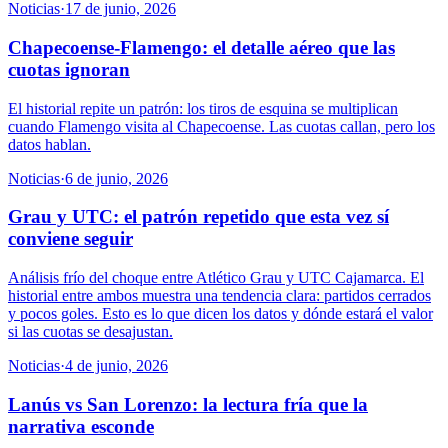
Noticias
·
17 de junio, 2026
Chapecoense-Flamengo: el detalle aéreo que las
cuotas ignoran
El historial repite un patrón: los tiros de esquina se multiplican
cuando Flamengo visita al Chapecoense. Las cuotas callan, pero los
datos hablan.
Noticias
·
6 de junio, 2026
Grau y UTC: el patrón repetido que esta vez sí
conviene seguir
Análisis frío del choque entre Atlético Grau y UTC Cajamarca. El
historial entre ambos muestra una tendencia clara: partidos cerrados
y pocos goles. Esto es lo que dicen los datos y dónde estará el valor
si las cuotas se desajustan.
Noticias
·
4 de junio, 2026
Lanús vs San Lorenzo: la lectura fría que la
narrativa esconde