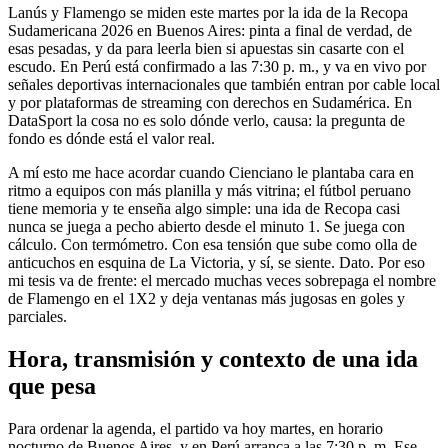
Lanús y Flamengo se miden este martes por la ida de la Recopa
Sudamericana 2026 en Buenos Aires: pinta a final de verdad, de
esas pesadas, y da para leerla bien si apuestas sin casarte con el
escudo. En Perú está confirmado a las 7:30 p. m., y va en vivo por
señales deportivas internacionales que también entran por cable local
y por plataformas de streaming con derechos en Sudamérica. En
DataSport la cosa no es solo dónde verlo, causa: la pregunta de
fondo es dónde está el valor real.
A mí esto me hace acordar cuando Cienciano le plantaba cara en
ritmo a equipos con más planilla y más vitrina; el fútbol peruano
tiene memoria y te enseña algo simple: una ida de Recopa casi
nunca se juega a pecho abierto desde el minuto 1. Se juega con
cálculo. Con termómetro. Con esa tensión que sube como olla de
anticuchos en esquina de La Victoria, y sí, se siente. Dato. Por eso
mi tesis va de frente: el mercado muchas veces sobrepaga el nombre
de Flamengo en el 1X2 y deja ventanas más jugosas en goles y
parciales.
Hora, transmisión y contexto de una ida
que pesa
Para ordenar la agenda, el partido va hoy martes, en horario
nocturno de Buenos Aires, y en Perú arranca a las 7:30 p. m. Ese