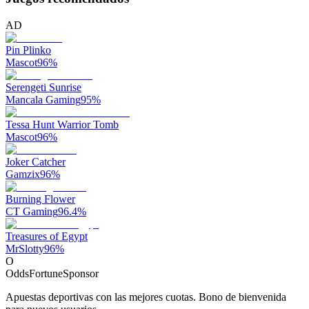
AD
Pin Plinko
Mascot
96
%
Serengeti Sunrise
Mancala Gaming
95
%
Tessa Hunt Warrior Tomb
Mascot
96
%
Joker Catcher
Gamzix
96
%
Burning Flower
CT Gaming
96.4
%
Treasures of Egypt
MrSlotty
96
%
O
OddsFortune
Sponsor
Apuestas deportivas con las mejores cuotas. Bono de bienvenida