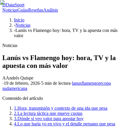
D
DataSport
Noticias
Guías
Reseñas
Análisis
Inicio
›
Noticias
›
Lanús vs Flamengo hoy: hora, TV y la apuesta con más
valor
Noticias
Lanús vs Flamengo hoy: hora, TV y la
apuesta con más valor
A
Andrés Quispe
·
19 de febrero, 2026
·
5 min
de lectura
·
lanus
flamengo
recopa
sudamericana
Contenido del artículo
1.
Hora, transmisión y contexto de una ida que pesa
2.
La lectura táctica que mueve cuotas
3.
Dónde sí veo valor para apostar hoy
4.
Lo que haría yo en vivo y el detalle peruano que pesa