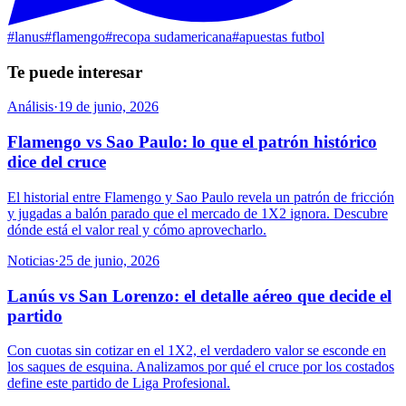
#
lanus
#
flamengo
#
recopa sudamericana
#
apuestas futbol
Te puede interesar
Análisis
·
19 de junio, 2026
Flamengo vs Sao Paulo: lo que el patrón histórico
dice del cruce
El historial entre Flamengo y Sao Paulo revela un patrón de fricción
y jugadas a balón parado que el mercado de 1X2 ignora. Descubre
dónde está el valor real y cómo aprovecharlo.
Noticias
·
25 de junio, 2026
Lanús vs San Lorenzo: el detalle aéreo que decide el
partido
Con cuotas sin cotizar en el 1X2, el verdadero valor se esconde en
los saques de esquina. Analizamos por qué el cruce por los costados
define este partido de Liga Profesional.