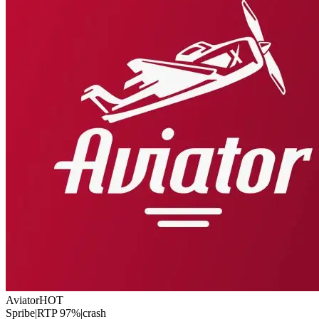
Aviator
HOT
Spribe
|
RTP
97
%
|
crash