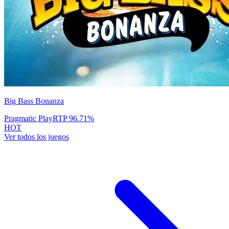
Big Bass Bonanza
Pragmatic Play
RTP
96.71
%
HOT
Ver todos los juegos