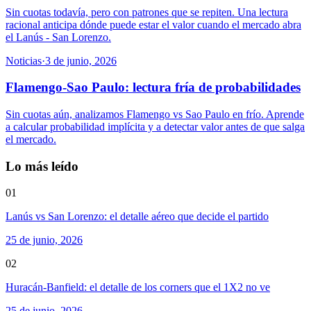
Sin cuotas todavía, pero con patrones que se repiten. Una lectura
racional anticipa dónde puede estar el valor cuando el mercado abra
el Lanús - San Lorenzo.
Noticias
·
3 de junio, 2026
Flamengo-Sao Paulo: lectura fría de probabilidades
Sin cuotas aún, analizamos Flamengo vs Sao Paulo en frío. Aprende
a calcular probabilidad implícita y a detectar valor antes de que salga
el mercado.
Lo más leído
01
Lanús vs San Lorenzo: el detalle aéreo que decide el partido
25 de junio, 2026
02
Huracán-Banfield: el detalle de los corners que el 1X2 no ve
25 de junio, 2026