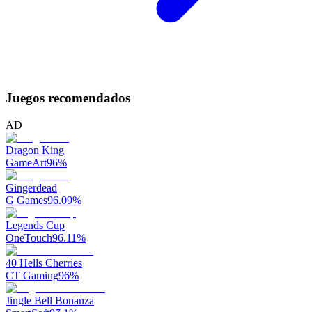
Juegos recomendados
AD
Dragon King
GameArt
96
%
Gingerdead
G Games
96.09
%
Legends Cup
OneTouch
96.11
%
40 Hells Cherries
CT Gaming
96
%
Jingle Bell Bonanza