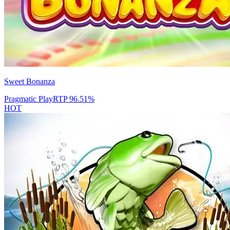
Sweet Bonanza
Pragmatic Play
RTP
96.51
%
HOT