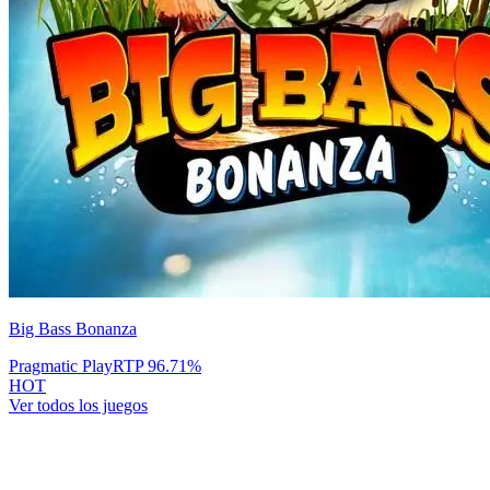
Big Bass Bonanza
Pragmatic Play
RTP
96.71
%
HOT
Ver todos los juegos