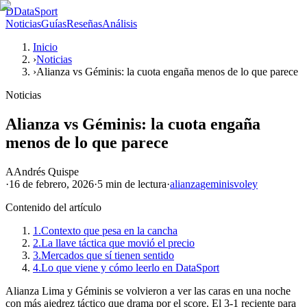
D
DataSport
Noticias
Guías
Reseñas
Análisis
Inicio
›
Noticias
›
Alianza vs Géminis: la cuota engaña menos de lo que parece
Noticias
Alianza vs Géminis: la cuota engaña
menos de lo que parece
A
Andrés Quispe
·
16 de febrero, 2026
·
5 min
de lectura
·
alianza
geminis
voley
Contenido del artículo
1.
Contexto que pesa en la cancha
2.
La llave táctica que movió el precio
3.
Mercados que sí tienen sentido
4.
Lo que viene y cómo leerlo en DataSport
Alianza Lima y Géminis se volvieron a ver las caras en una noche
con más ajedrez táctico que drama por el score. El 3-1 reciente para