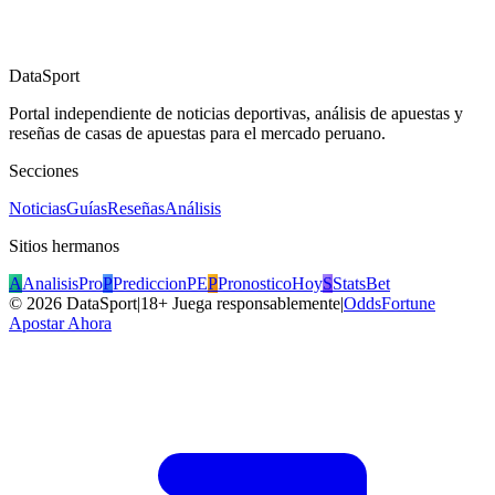
DataSport
Portal independiente de noticias deportivas, análisis de apuestas y
reseñas de casas de apuestas para el mercado peruano.
Secciones
Noticias
Guías
Reseñas
Análisis
Sitios hermanos
A
AnalisisPro
P
PrediccionPE
P
PronosticoHoy
S
StatsBet
©
2026
DataSport
|
18+ Juega responsablemente
|
OddsFortune
Apostar Ahora