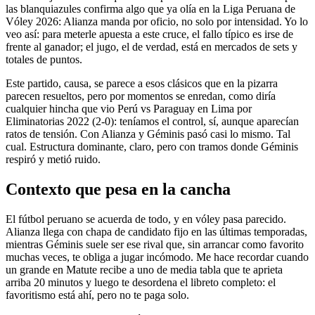
las blanquiazules confirma algo que ya olía en la Liga Peruana de
Vóley 2026: Alianza manda por oficio, no solo por intensidad. Yo lo
veo así: para meterle apuesta a este cruce, el fallo típico es irse de
frente al ganador; el jugo, el de verdad, está en mercados de sets y
totales de puntos.
Este partido, causa, se parece a esos clásicos que en la pizarra
parecen resueltos, pero por momentos se enredan, como diría
cualquier hincha que vio Perú vs Paraguay en Lima por
Eliminatorias 2022 (2-0): teníamos el control, sí, aunque aparecían
ratos de tensión. Con Alianza y Géminis pasó casi lo mismo. Tal
cual. Estructura dominante, claro, pero con tramos donde Géminis
respiró y metió ruido.
Contexto que pesa en la cancha
El fútbol peruano se acuerda de todo, y en vóley pasa parecido.
Alianza llega con chapa de candidato fijo en las últimas temporadas,
mientras Géminis suele ser ese rival que, sin arrancar como favorito
muchas veces, te obliga a jugar incómodo. Me hace recordar cuando
un grande en Matute recibe a uno de media tabla que te aprieta
arriba 20 minutos y luego te desordena el libreto completo: el
favoritismo está ahí, pero no te paga solo.