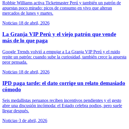
Robbie Williams activa Ticketmaster Perú y también un patrón de
apuestas poco mirado: picos de consumo en vivo que alteran
mercados de lunes y martes.
Noticias
·
18 de abril, 2026
La Granja VIP Perú y el viejo patrón que vende
más de lo que paga
Google Trends volvió a empujar a La Granja VIP Perú y el ruido
repite un patrón: cuando sube la curiosidad, también crece la apuesta
peor pensada.
Noticias
·
18 de abril, 2026
IPD paga tarde: el dato corrige un relato demasiado
cómodo
Seis medallistas peruanos reciben incentivos pendientes y el gesto
abre una discusión incómoda: el Estado celebra podios, pero suele
llegar después.
Noticias
·
3 de abril, 2026