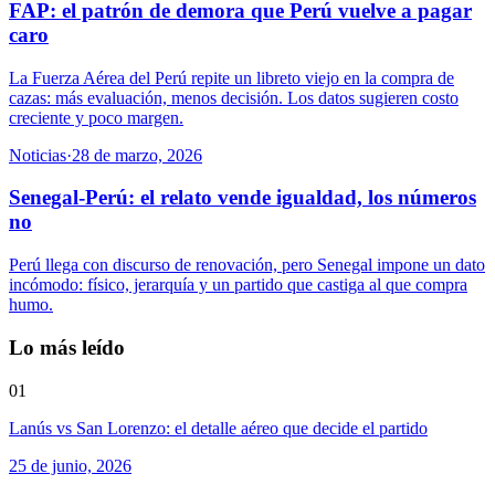
FAP: el patrón de demora que Perú vuelve a pagar
caro
La Fuerza Aérea del Perú repite un libreto viejo en la compra de
cazas: más evaluación, menos decisión. Los datos sugieren costo
creciente y poco margen.
Noticias
·
28 de marzo, 2026
Senegal-Perú: el relato vende igualdad, los números
no
Perú llega con discurso de renovación, pero Senegal impone un dato
incómodo: físico, jerarquía y un partido que castiga al que compra
humo.
Lo más leído
01
Lanús vs San Lorenzo: el detalle aéreo que decide el partido
25 de junio, 2026