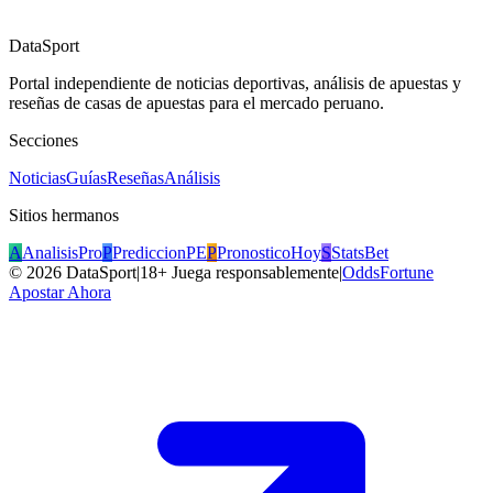
DataSport
Portal independiente de noticias deportivas, análisis de apuestas y
reseñas de casas de apuestas para el mercado peruano.
Secciones
Noticias
Guías
Reseñas
Análisis
Sitios hermanos
A
AnalisisPro
P
PrediccionPE
P
PronosticoHoy
S
StatsBet
©
2026
DataSport
|
18+ Juega responsablemente
|
OddsFortune
Apostar Ahora