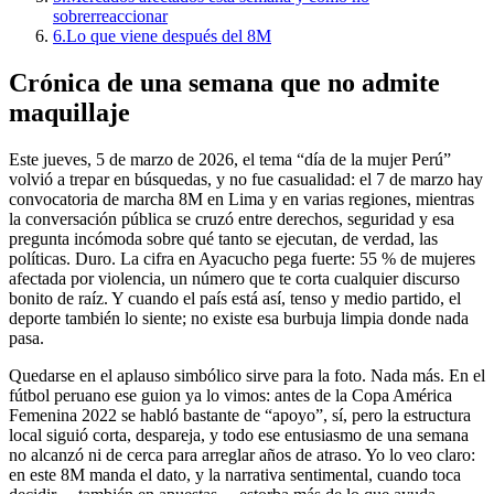
sobrerreaccionar
6.
Lo que viene después del 8M
Crónica de una semana que no admite
maquillaje
Este jueves, 5 de marzo de 2026, el tema “día de la mujer Perú”
volvió a trepar en búsquedas, y no fue casualidad: el 7 de marzo hay
convocatoria de marcha 8M en Lima y en varias regiones, mientras
la conversación pública se cruzó entre derechos, seguridad y esa
pregunta incómoda sobre qué tanto se ejecutan, de verdad, las
políticas. Duro. La cifra en Ayacucho pega fuerte: 55 % de mujeres
afectada por violencia, un número que te corta cualquier discurso
bonito de raíz. Y cuando el país está así, tenso y medio partido, el
deporte también lo siente; no existe esa burbuja limpia donde nada
pasa.
Quedarse en el aplauso simbólico sirve para la foto. Nada más. En el
fútbol peruano ese guion ya lo vimos: antes de la Copa América
Femenina 2022 se habló bastante de “apoyo”, sí, pero la estructura
local siguió corta, despareja, y todo ese entusiasmo de una semana
no alcanzó ni de cerca para arreglar años de atraso. Yo lo veo claro:
en este 8M manda el dato, y la narrativa sentimental, cuando toca