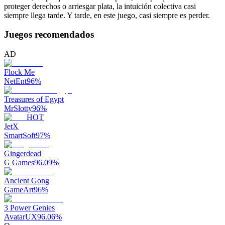
proteger derechos o arriesgar plata, la intuición colectiva casi
siempre llega tarde. Y tarde, en este juego, casi siempre es perder.
Juegos recomendados
AD
Flock Me
NetEnt
96
%
Treasures of Egypt
MrSlotty
96
%
HOT
JetX
SmartSoft
97
%
Gingerdead
G Games
96.09
%
Ancient Gong
GameArt
96
%
3 Power Genies
AvatarUX
96.06
%