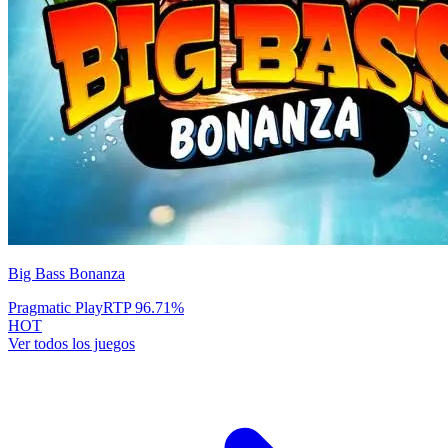
Big Bass Bonanza
Pragmatic Play
RTP
96.71
%
HOT
Ver todos los juegos