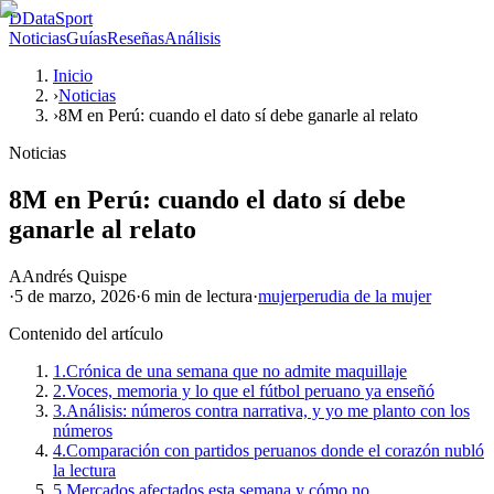
D
DataSport
Noticias
Guías
Reseñas
Análisis
Inicio
›
Noticias
›
8M en Perú: cuando el dato sí debe ganarle al relato
Noticias
8M en Perú: cuando el dato sí debe
ganarle al relato
A
Andrés Quispe
·
5 de marzo, 2026
·
6 min
de lectura
·
mujer
peru
dia de la mujer
Contenido del artículo
1.
Crónica de una semana que no admite maquillaje
2.
Voces, memoria y lo que el fútbol peruano ya enseñó
3.
Análisis: números contra narrativa, y yo me planto con los
números
4.
Comparación con partidos peruanos donde el corazón nubló
la lectura
5.
Mercados afectados esta semana y cómo no