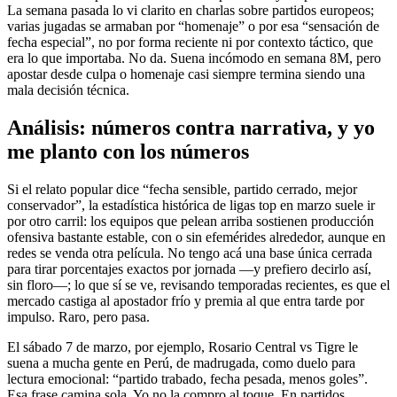
La semana pasada lo vi clarito en charlas sobre partidos europeos;
varias jugadas se armaban por “homenaje” o por esa “sensación de
fecha especial”, no por forma reciente ni por contexto táctico, que
era lo que importaba. No da. Suena incómodo en semana 8M, pero
apostar desde culpa o homenaje casi siempre termina siendo una
mala decisión técnica.
Análisis: números contra narrativa, y yo
me planto con los números
Si el relato popular dice “fecha sensible, partido cerrado, mejor
conservador”, la estadística histórica de ligas top en marzo suele ir
por otro carril: los equipos que pelean arriba sostienen producción
ofensiva bastante estable, con o sin efemérides alrededor, aunque en
redes se venda otra película. No tengo acá una base única cerrada
para tirar porcentajes exactos por jornada —y prefiero decirlo así,
sin floro—; lo que sí se ve, revisando temporadas recientes, es que el
mercado castiga al apostador frío y premia al que entra tarde por
impulso. Raro, pero pasa.
El sábado 7 de marzo, por ejemplo, Rosario Central vs Tigre le
suena a mucha gente en Perú, de madrugada, como duelo para
lectura emocional: “partido trabado, fecha pesada, menos goles”.
Esa frase camina sola. Yo no la compro al toque. En partidos