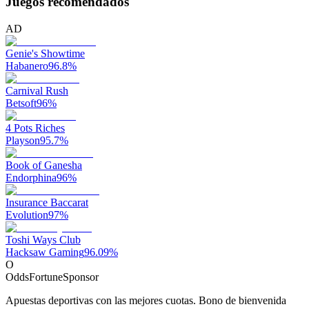
Juegos recomendados
AD
Genie's Showtime
Habanero
96.8
%
Carnival Rush
Betsoft
96
%
4 Pots Riches
Playson
95.7
%
Book of Ganesha
Endorphina
96
%
Insurance Baccarat
Evolution
97
%
Toshi Ways Club
Hacksaw Gaming
96.09
%
O
OddsFortune
Sponsor
Apuestas deportivas con las mejores cuotas. Bono de bienvenida