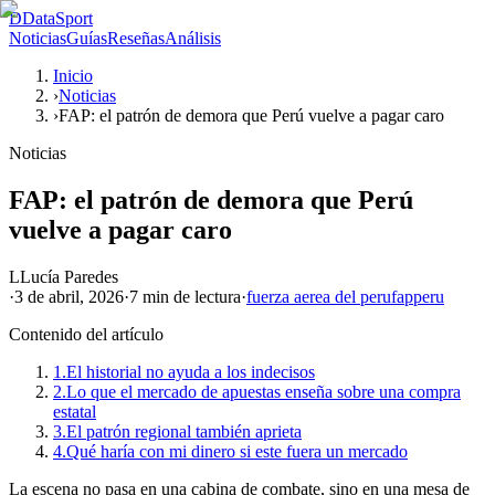
D
DataSport
Noticias
Guías
Reseñas
Análisis
Inicio
›
Noticias
›
FAP: el patrón de demora que Perú vuelve a pagar caro
Noticias
FAP: el patrón de demora que Perú
vuelve a pagar caro
L
Lucía Paredes
·
3 de abril, 2026
·
7 min
de lectura
·
fuerza aerea del peru
fap
peru
Contenido del artículo
1.
El historial no ayuda a los indecisos
2.
Lo que el mercado de apuestas enseña sobre una compra
estatal
3.
El patrón regional también aprieta
4.
Qué haría con mi dinero si este fuera un mercado
La escena no pasa en una cabina de combate, sino en una mesa de