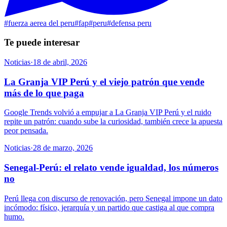
#
fuerza aerea del peru
#
fap
#
peru
#
defensa peru
Te puede interesar
Noticias
·
18 de abril, 2026
La Granja VIP Perú y el viejo patrón que vende
más de lo que paga
Google Trends volvió a empujar a La Granja VIP Perú y el ruido
repite un patrón: cuando sube la curiosidad, también crece la apuesta
peor pensada.
Noticias
·
28 de marzo, 2026
Senegal-Perú: el relato vende igualdad, los números
no
Perú llega con discurso de renovación, pero Senegal impone un dato
incómodo: físico, jerarquía y un partido que castiga al que compra
humo.