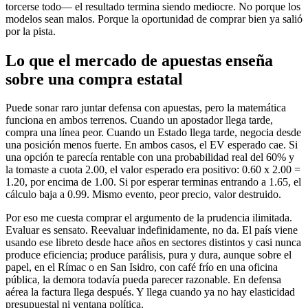
torcerse todo— el resultado termina siendo mediocre. No porque los
modelos sean malos. Porque la oportunidad de comprar bien ya salió
por la pista.
Lo que el mercado de apuestas enseña
sobre una compra estatal
Puede sonar raro juntar defensa con apuestas, pero la matemática
funciona en ambos terrenos. Cuando un apostador llega tarde,
compra una línea peor. Cuando un Estado llega tarde, negocia desde
una posición menos fuerte. En ambos casos, el EV esperado cae. Si
una opción te parecía rentable con una probabilidad real del 60% y
la tomaste a cuota 2.00, el valor esperado era positivo: 0.60 x 2.00 =
1.20, por encima de 1.00. Si por esperar terminas entrando a 1.65, el
cálculo baja a 0.99. Mismo evento, peor precio, valor destruido.
Por eso me cuesta comprar el argumento de la prudencia ilimitada.
Evaluar es sensato. Reevaluar indefinidamente, no da. El país viene
usando ese libreto desde hace años en sectores distintos y casi nunca
produce eficiencia; produce parálisis, pura y dura, aunque sobre el
papel, en el Rímac o en San Isidro, con café frío en una oficina
pública, la demora todavía pueda parecer razonable. En defensa
aérea la factura llega después. Y llega cuando ya no hay elasticidad
presupuestal ni ventana política.