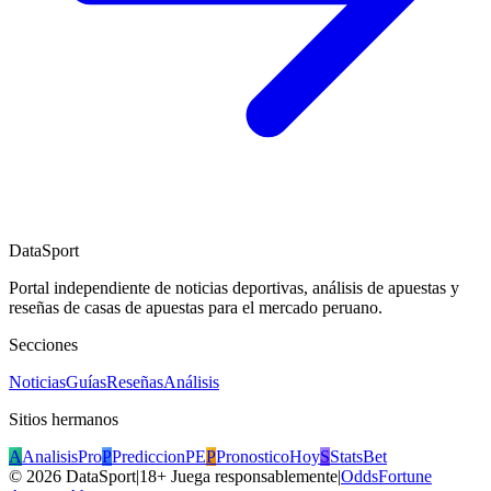
DataSport
Portal independiente de noticias deportivas, análisis de apuestas y
reseñas de casas de apuestas para el mercado peruano.
Secciones
Noticias
Guías
Reseñas
Análisis
Sitios hermanos
A
AnalisisPro
P
PrediccionPE
P
PronosticoHoy
S
StatsBet
©
2026
DataSport
|
18+ Juega responsablemente
|
OddsFortune