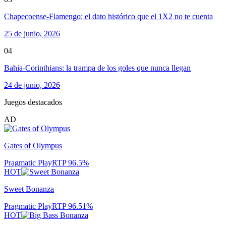
Chapecoense-Flamengo: el dato histórico que el 1X2 no te cuenta
25 de junio, 2026
04
Bahia-Corinthians: la trampa de los goles que nunca llegan
24 de junio, 2026
Juegos destacados
AD
Gates of Olympus
Pragmatic Play
RTP
96.5
%
HOT
Sweet Bonanza
Pragmatic Play
RTP
96.51
%
HOT