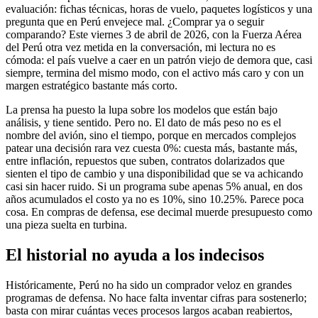
evaluación: fichas técnicas, horas de vuelo, paquetes logísticos y una
pregunta que en Perú envejece mal. ¿Comprar ya o seguir
comparando? Este viernes 3 de abril de 2026, con la Fuerza Aérea
del Perú otra vez metida en la conversación, mi lectura no es
cómoda: el país vuelve a caer en un patrón viejo de demora que, casi
siempre, termina del mismo modo, con el activo más caro y con un
margen estratégico bastante más corto.
La prensa ha puesto la lupa sobre los modelos que están bajo
análisis, y tiene sentido. Pero no. El dato de más peso no es el
nombre del avión, sino el tiempo, porque en mercados complejos
patear una decisión rara vez cuesta 0%: cuesta más, bastante más,
entre inflación, repuestos que suben, contratos dolarizados que
sienten el tipo de cambio y una disponibilidad que se va achicando
casi sin hacer ruido. Si un programa sube apenas 5% anual, en dos
años acumulados el costo ya no es 10%, sino 10.25%. Parece poca
cosa. En compras de defensa, ese decimal muerde presupuesto como
una pieza suelta en turbina.
El historial no ayuda a los indecisos
Históricamente, Perú no ha sido un comprador veloz en grandes
programas de defensa. No hace falta inventar cifras para sostenerlo;
basta con mirar cuántas veces procesos largos acaban reabiertos,