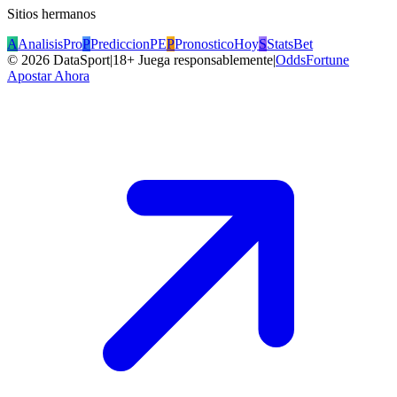
Sitios hermanos
A
AnalisisPro
P
PrediccionPE
P
PronosticoHoy
S
StatsBet
©
2026
DataSport
|
18+ Juega responsablemente
|
OddsFortune
Apostar Ahora