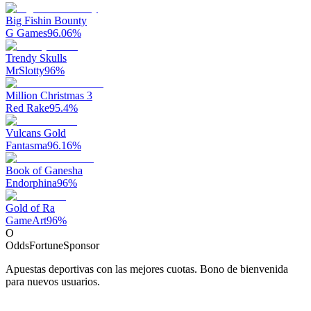
Big Fishin Bounty
G Games
96.06
%
Trendy Skulls
MrSlotty
96
%
Million Christmas 3
Red Rake
95.4
%
Vulcans Gold
Fantasma
96.16
%
Book of Ganesha
Endorphina
96
%
Gold of Ra
GameArt
96
%
O
OddsFortune
Sponsor
Apuestas deportivas con las mejores cuotas. Bono de bienvenida
para nuevos usuarios.