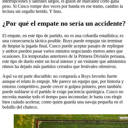
interrupciones y laterales largos, el guion de marcador corto gana
peso. Si Cusco rompe dos veces por banda en ese tramo, cambio la
lectura sin orgullo herido. Y listo.
¿Por qué el empate no sería un accidente?
El empate, en este tipo de partido, no es una cobardía estadística; es
una consecuencia táctica posible. Boys puede empujar sin terminar
de limpiar la jugada final, Cusco puede aceptar pasajes de repliegue
y ambos pueden pasar varios minutos negociando metros antes que
ocasiones. En temporadas anteriores de la Primera División peruana,
este tipo de duelo entre un local intenso y un visitante que administra
ritmos ha dejado más partidos cerrados que festivales ofensivos.
Aquí va mi parte discutible: no compraría a Boys favorito fuerte
aunque el relato lo empuje. Me parece un equipo que, por historia y
entorno competitivo, puede crecer si golpea primero, pero también
puede nublarse si el partido le exige paciencia quirúrgica. Cusco no
necesita mandar todo el tiempo para incomodar; le basta con elegir
bien cuándo acelerar, como quien guarda una navaja pequeña en el
bolsillo del chaleco.