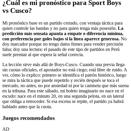
¿Cuál es mi pronóstico para Sport Boys
vs Cusco?
Mi pronóstico base es un partido cerrado, con ventaja táctica para
quien controle las bandas y no para quien tenga más posesión.
La
predicción más sensata apunta a empate o diferencia mínima,
con preferencia por goles bajos si la línea aparece generosa.
No
doy marcador porque no tengo datos firmes para vender precisión
falsa; doy una lectura: el pasado de este tipo de partidos en Perú
suele premiar al que espera la señal correcta.
La lección sirve más allá de Boys-Cusco. Cuando una previa llega
sin cuotas oficiales, el apostador no está ciego; está libre de ruido. A
ver, cómo lo explico: primero se identifica el patrón histórico, luego
se mira la táctica que puede repetirlo y recién después se toca el
mercado, no antes, no por ansiedad ni por la camiseta que más suena
en la tribuna. Para este sábado, mi boleto imaginario no nace en el
escudo: nace en el minuto 20, en una segunda pelota, en un lateral
que obliga a retroceder. Si esa escena se repite, el partido ya habrá
hablado antes que la cuota.
Juegos recomendados
AD