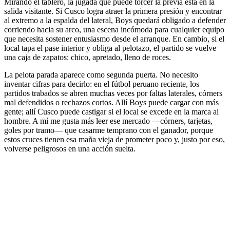
Mirando el tablero, la jugada que puede torcer la previa está en la
salida visitante. Si Cusco logra atraer la primera presión y encontrar
al extremo a la espalda del lateral, Boys quedará obligado a defender
corriendo hacia su arco, una escena incómoda para cualquier equipo
que necesita sostener entusiasmo desde el arranque. En cambio, si el
local tapa el pase interior y obliga al pelotazo, el partido se vuelve
una caja de zapatos: chico, apretado, lleno de roces.
La pelota parada aparece como segunda puerta. No necesito
inventar cifras para decirlo: en el fútbol peruano reciente, los
partidos trabados se abren muchas veces por faltas laterales, córners
mal defendidos o rechazos cortos. Allí Boys puede cargar con más
gente; allí Cusco puede castigar si el local se excede en la marca al
hombre. A mí me gusta más leer ese mercado —córners, tarjetas,
goles por tramo— que casarme temprano con el ganador, porque
estos cruces tienen esa maña vieja de prometer poco y, justo por eso,
volverse peligrosos en una acción suelta.