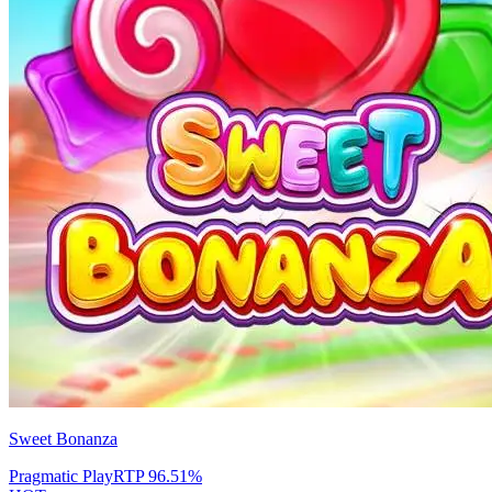
Sweet Bonanza
Pragmatic Play
RTP
96.51
%