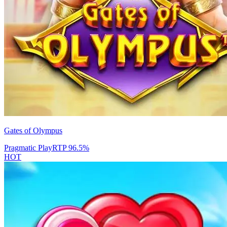
Gates of Olympus
Pragmatic Play
RTP
96.5
%
HOT