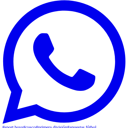
#
sport boys
#
cusco
#
primera división
#
apuestas fútbol