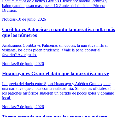
Lectura táctica de Atlético Grau vs Cienciano: bandas, centros y
balón parado pesan más que el 1X2 antes del duelo de Primera
División.
Noticias
·
10 de junio, 2026
Coritiba vs Palmeiras: cuando la narrativa infla más
que los números
Analizamos Coritiba vs Palmeiras sin cuotas: la narrativa infla al
visitante, los datos piden prudencia. ¿Vale la pena apostar al
favorito? Averígualo.
Noticias
·
8 de junio, 2026
Huancayo vs Grau: el dato que la narrativa no ve
La previa del duelo entre Sport Huancayo y Atlético Grau expone
una narrativa que choca con la realidad fría. Sin cuotas oficiales aún,
los patrones históricos sugieren un partido de pocos goles y dominio
local.
Noticias
·
7 de junio, 2026
Tarma esconde un dato que las cuotas no quieren