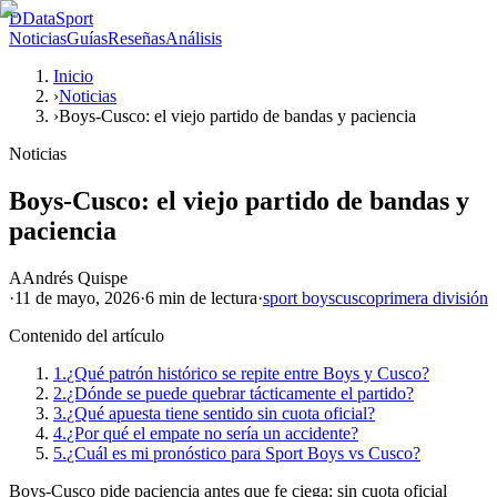
D
DataSport
Noticias
Guías
Reseñas
Análisis
Inicio
›
Noticias
›
Boys-Cusco: el viejo partido de bandas y paciencia
Noticias
Boys-Cusco: el viejo partido de bandas y
paciencia
A
Andrés Quispe
·
11 de mayo, 2026
·
6 min
de lectura
·
sport boys
cusco
primera división
Contenido del artículo
1.
¿Qué patrón histórico se repite entre Boys y Cusco?
2.
¿Dónde se puede quebrar tácticamente el partido?
3.
¿Qué apuesta tiene sentido sin cuota oficial?
4.
¿Por qué el empate no sería un accidente?
5.
¿Cuál es mi pronóstico para Sport Boys vs Cusco?
Boys-Cusco pide paciencia antes que fe ciega: sin cuota oficial