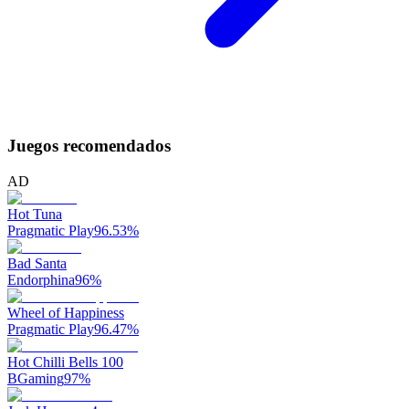
Juegos recomendados
AD
Hot Tuna
Pragmatic Play
96.53
%
Bad Santa
Endorphina
96
%
Wheel of Happiness
Pragmatic Play
96.47
%
Hot Chilli Bells 100
BGaming
97
%