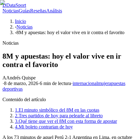
D
DataSport
Noticias
Guías
Reseñas
Análisis
Inicio
›
Noticias
›
8M y apuestas: hoy el valor vive en ir contra el favorito
Noticias
8M y apuestas: hoy el valor vive en ir
contra el favorito
A
Andrés Quispe
·
8 de marzo, 2026
·
6 min
de lectura
·
internacional
mujer
apuestas
deportivas
Contenido del artículo
1.
El minuto simbólico del 8M en las cuotas
2.
Tres partidos de hoy para pelearle al libreto
3.
Qué tiene que ver el 8M con esta forma de apostar
4.
Mi boleto contrarian de hoy
A los 73 minutos de aquel Perú 2-1 Argentina en Lima, en octubre