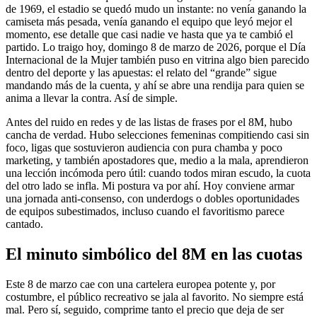
de 1969, el estadio se quedó mudo un instante: no venía ganando la
camiseta más pesada, venía ganando el equipo que leyó mejor el
momento, ese detalle que casi nadie ve hasta que ya te cambió el
partido. Lo traigo hoy, domingo 8 de marzo de 2026, porque el Día
Internacional de la Mujer también puso en vitrina algo bien parecido
dentro del deporte y las apuestas: el relato del “grande” sigue
mandando más de la cuenta, y ahí se abre una rendija para quien se
anima a llevar la contra. Así de simple.
Antes del ruido en redes y de las listas de frases por el 8M, hubo
cancha de verdad. Hubo selecciones femeninas compitiendo casi sin
foco, ligas que sostuvieron audiencia con pura chamba y poco
marketing, y también apostadores que, medio a la mala, aprendieron
una lección incómoda pero útil: cuando todos miran escudo, la cuota
del otro lado se infla. Mi postura va por ahí. Hoy conviene armar
una jornada anti-consenso, con underdogs o dobles oportunidades
de equipos subestimados, incluso cuando el favoritismo parece
cantado.
El minuto simbólico del 8M en las cuotas
Este 8 de marzo cae con una cartelera europea potente y, por
costumbre, el público recreativo se jala al favorito. No siempre está
mal. Pero sí, seguido, comprime tanto el precio que deja de ser