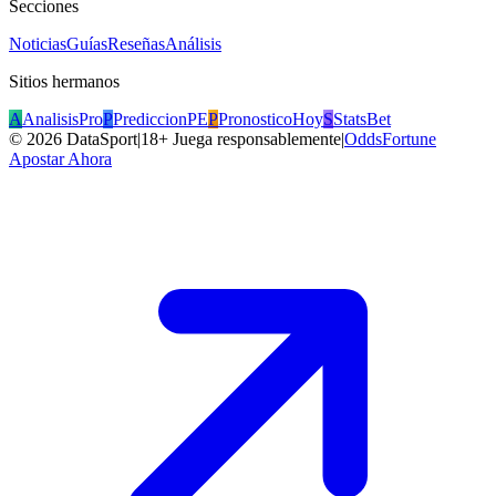
Secciones
Noticias
Guías
Reseñas
Análisis
Sitios hermanos
A
AnalisisPro
P
PrediccionPE
P
PronosticoHoy
S
StatsBet
©
2026
DataSport
|
18+ Juega responsablemente
|
OddsFortune
Apostar Ahora