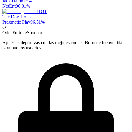
Jack Hammer 4
NetEnt
96.01
%
HOT
The Dog House
Pragmatic Play
96.51
%
O
OddsFortune
Sponsor
Apuestas deportivas con las mejores cuotas. Bono de bienvenida
para nuevos usuarios.