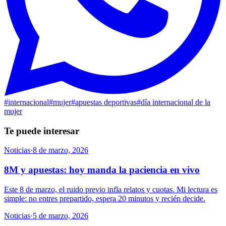
#
internacional
#
mujer
#
apuestas deportivas
#
día internacional de la
mujer
Te puede interesar
Noticias
·
8 de marzo, 2026
8M y apuestas: hoy manda la paciencia en vivo
Este 8 de marzo, el ruido previo infla relatos y cuotas. Mi lectura es
simple: no entres prepartido, espera 20 minutos y recién decide.
Noticias
·
5 de marzo, 2026