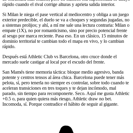
rápido cuando el rival corrige alturas y aprieta salida interior.
Si Milan le niega el pase vertical al mediocentro y obliga a un juego
exterior predecible, el duelo se va a choques y segundas jugadas, no
a sistemas prolijos; y ahí, a mí me sale una lectura contraria: Milan o
empate (1X), no por romanticismo, sino por precio potencial frente
al sesgo por marca reciente. Pasa eso. En un clásico, 15 minutos de
dominio territorial te cambian todo el mapa en vivo, y lo cambian
rápido.
Después está Athletic Club vs Barcelona, otro cruce donde el
mercado suele castigar al local por el escudo del frente.
San Mamés tiene memoria táctica: bloque medio agresivo, banda
potente y centros tensos al área chica. Barcelona puede tener más
pelota, sí, pero tenerla no siempre es controlar, sobre todo cuando te
aceleran transiciones en tres toques y te dejan incómodo, mal
parado, sin tiempo para recomponerte. Seco. Aquí me gusta Athletic
+0.5 o, para quien quiera más riesgo, Athletic draw no bet.
Incomoda, sí. Porque contradice el hábito de seguir al gigante.