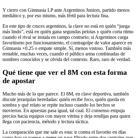
Y cierro con Gimnasia LP ante Argentinos Juniors, partido menos
mediático y, por eso mismo, más fértil para lectura fina.
En este tipo de cruces argentinos, la clave no está en quién “juega
más lindo”, está en quién gana segundas pelotas y quién corta ritmo
cuando el rival se instala en campo contrario; si Argentinos carga
favoritismo por funcionamiento, el contragolpe de valor aparece en
Gimnasia +0.25 o empate simple. Sí, menos vistoso. También más
rentable, muchas veces, cuando el público arma combinadas de
nombres conocidos y se olvida del contexto. Raro, raro de verdad.
Qué tiene que ver el 8M con esta forma
de apostar
Mucho más de lo que parece. El 8M, en clave deportiva, también
discute jerarquías heredadas: quién recibe foco, quién queda en
sombra y qué relato se repite incluso cuando los hechos se
movieron. En apuestas pasa igual, tal cual. El consenso empuja
precios hacia equipos con mayor vitrina y deja rendijas para quien
llega con paciencia, método y lectura táctica.
La comparación que me sale es esta: ir contra el favorito en días
como hoy se parece a meter un pase filtrado entre dos centrales que