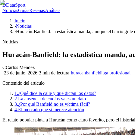
D
DataSport
Noticias
Guías
Reseñas
Análisis
Inicio
›
Noticias
›
Huracán-Banfield: la estadística manda, aunque el barrio grite 
Noticias
Huracán-Banfield: la estadística manda, au
C
Carlos Méndez
·
23 de junio, 2026
·
3 min
de lectura
·
huracan
banfield
liga profesional
Contenido del artículo
1.
¿Qué dice la calle y qué dictan los datos?
2.
La ausencia de cuotas ya es un dato
3.
¿Por qué Banfield no es víctima fácil?
4.
El mercado que sí merece atención
El relato popular pinta a Huracán como claro favorito, pero el historia