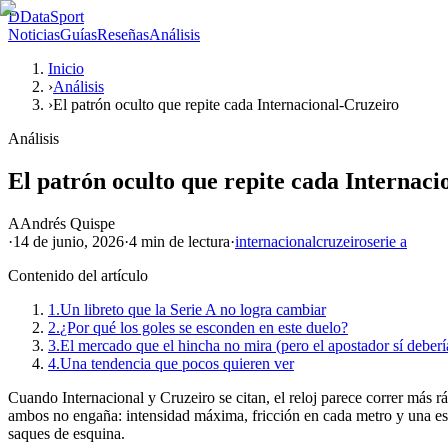
D
DataSport
Noticias
Guías
Reseñas
Análisis
Inicio
›
Análisis
›
El patrón oculto que repite cada Internacional-Cruzeiro
Análisis
El patrón oculto que repite cada Internac
A
Andrés Quispe
·
14 de junio, 2026
·
4 min
de lectura
·
internacional
cruzeiro
serie a
Contenido del artículo
1.
Un libreto que la Serie A no logra cambiar
2.
¿Por qué los goles se esconden en este duelo?
3.
El mercado que el hincha no mira (pero el apostador sí deberí
4.
Una tendencia que pocos quieren ver
Cuando Internacional y Cruzeiro se citan, el reloj parece correr más r
ambos no engaña: intensidad máxima, fricción en cada metro y una esc
saques de esquina.