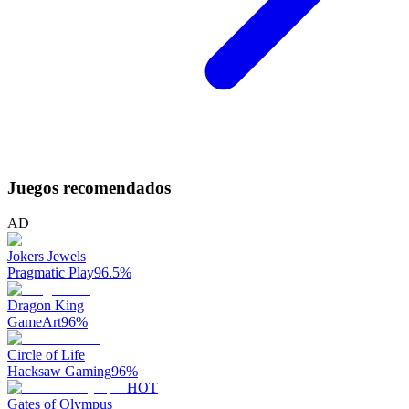
Juegos recomendados
AD
Jokers Jewels
Pragmatic Play
96.5
%
Dragon King
GameArt
96
%
Circle of Life
Hacksaw Gaming
96
%
HOT
Gates of Olympus