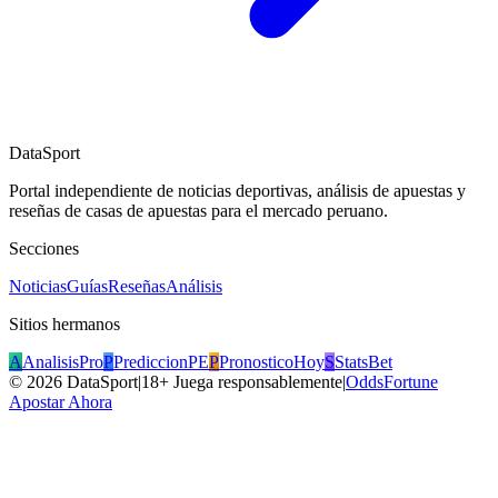
DataSport
Portal independiente de noticias deportivas, análisis de apuestas y
reseñas de casas de apuestas para el mercado peruano.
Secciones
Noticias
Guías
Reseñas
Análisis
Sitios hermanos
A
AnalisisPro
P
PrediccionPE
P
PronosticoHoy
S
StatsBet
©
2026
DataSport
|
18+ Juega responsablemente
|
OddsFortune
Apostar Ahora