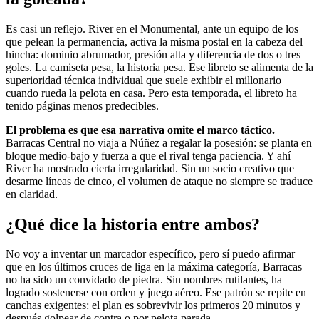
Es casi un reflejo. River en el Monumental, ante un equipo de los
que pelean la permanencia, activa la misma postal en la cabeza del
hincha: dominio abrumador, presión alta y diferencia de dos o tres
goles. La camiseta pesa, la historia pesa. Ese libreto se alimenta de la
superioridad técnica individual que suele exhibir el millonario
cuando rueda la pelota en casa. Pero esta temporada, el libreto ha
tenido páginas menos predecibles.
El problema es que esa narrativa omite el marco táctico.
Barracas Central no viaja a Núñez a regalar la posesión: se planta en
bloque medio-bajo y fuerza a que el rival tenga paciencia. Y ahí
River ha mostrado cierta irregularidad. Sin un socio creativo que
desarme líneas de cinco, el volumen de ataque no siempre se traduce
en claridad.
¿Qué dice la historia entre ambos?
No voy a inventar un marcador específico, pero sí puedo afirmar
que en los últimos cruces de liga en la máxima categoría, Barracas
no ha sido un convidado de piedra. Sin nombres rutilantes, ha
logrado sostenerse con orden y juego aéreo. Ese patrón se repite en
canchas exigentes: el plan es sobrevivir los primeros 20 minutos y
después golpear de contra o por pelota parada.