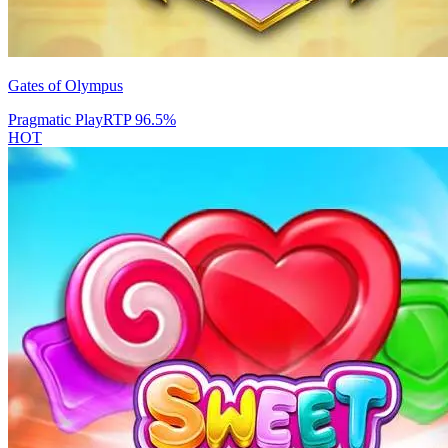
Gates of Olympus
Pragmatic Play
RTP
96.5
%
HOT