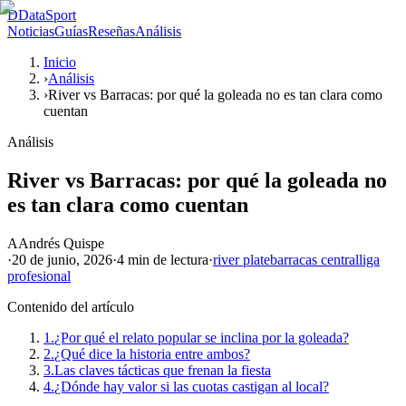
D
DataSport
Noticias
Guías
Reseñas
Análisis
Inicio
›
Análisis
›
River vs Barracas: por qué la goleada no es tan clara como
cuentan
Análisis
River vs Barracas: por qué la goleada no
es tan clara como cuentan
A
Andrés Quispe
·
20 de junio, 2026
·
4 min
de lectura
·
river plate
barracas central
liga
profesional
Contenido del artículo
1.
¿Por qué el relato popular se inclina por la goleada?
2.
¿Qué dice la historia entre ambos?
3.
Las claves tácticas que frenan la fiesta
4.
¿Dónde hay valor si las cuotas castigan al local?