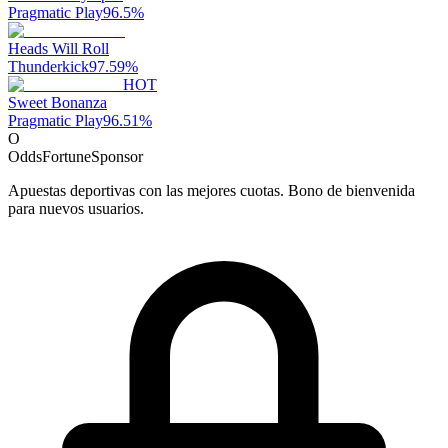
Pragmatic Play
96.5
%
Heads Will Roll
Thunderkick
97.59
%
HOT
Sweet Bonanza
Pragmatic Play
96.51
%
O
OddsFortune
Sponsor
Apuestas deportivas con las mejores cuotas. Bono de bienvenida
para nuevos usuarios.