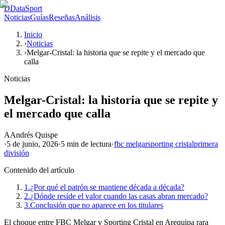
D
DataSport
Noticias
Guías
Reseñas
Análisis
Inicio
›
Noticias
›
Melgar-Cristal: la historia que se repite y el mercado que
calla
Noticias
Melgar-Cristal: la historia que se repite y
el mercado que calla
A
Andrés Quispe
·
5 de junio, 2026
·
5 min
de lectura
·
fbc melgar
sporting cristal
primera
división
Contenido del artículo
1.
¿Por qué el patrón se mantiene década a década?
2.
¿Dónde reside el valor cuando las casas abran mercado?
3.
Conclusión que no aparece en los titulares
El choque entre FBC Melgar y Sporting Cristal en Arequipa rara