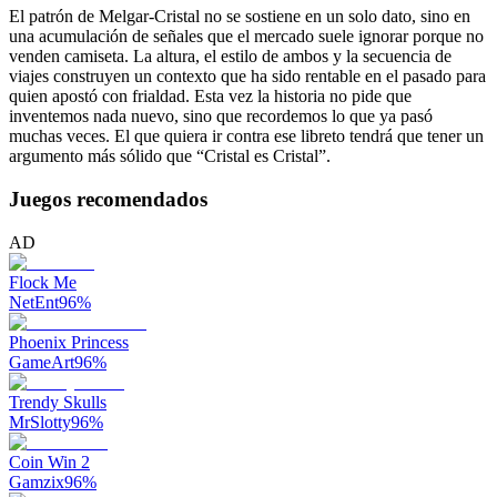
El patrón de Melgar-Cristal no se sostiene en un solo dato, sino en
una acumulación de señales que el mercado suele ignorar porque no
venden camiseta. La altura, el estilo de ambos y la secuencia de
viajes construyen un contexto que ha sido rentable en el pasado para
quien apostó con frialdad. Esta vez la historia no pide que
inventemos nada nuevo, sino que recordemos lo que ya pasó
muchas veces. El que quiera ir contra ese libreto tendrá que tener un
argumento más sólido que “Cristal es Cristal”.
Juegos recomendados
AD
Flock Me
NetEnt
96
%
Phoenix Princess
GameArt
96
%
Trendy Skulls
MrSlotty
96
%
Coin Win 2
Gamzix
96
%