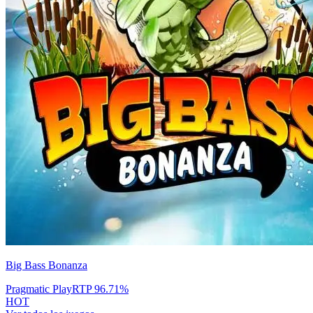
Big Bass Bonanza
Pragmatic Play
RTP
96.71
%
HOT