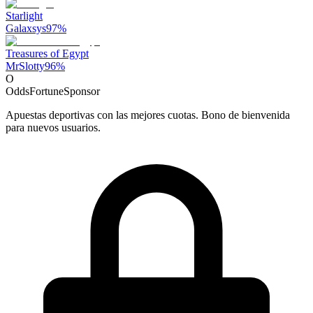
Starlight
Galaxsys
97
%
Treasures of Egypt
MrSlotty
96
%
O
OddsFortune
Sponsor
Apuestas deportivas con las mejores cuotas. Bono de bienvenida
para nuevos usuarios.