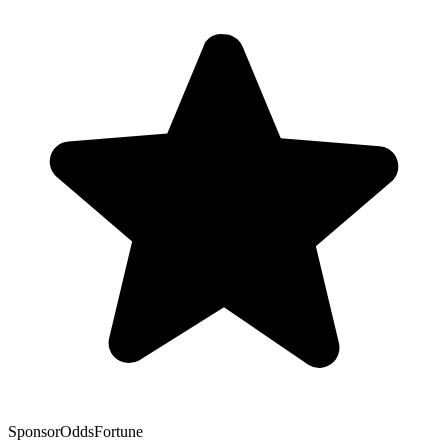
Sponsor
OddsFortune