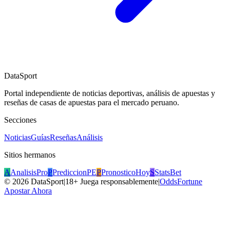
DataSport
Portal independiente de noticias deportivas, análisis de apuestas y
reseñas de casas de apuestas para el mercado peruano.
Secciones
Noticias
Guías
Reseñas
Análisis
Sitios hermanos
A
AnalisisPro
P
PrediccionPE
P
PronosticoHoy
S
StatsBet
©
2026
DataSport
|
18+ Juega responsablemente
|
OddsFortune
Apostar Ahora