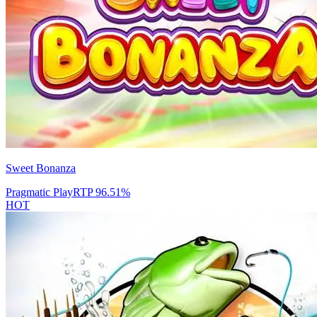
Sweet Bonanza
Pragmatic Play
RTP
96.51
%
HOT