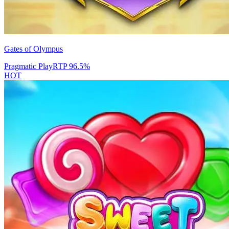
Gates of Olympus
Pragmatic Play
RTP
96.5
%
HOT