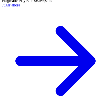
Pragmatic Play
|
RTP
96.5
%
|
slots
Jugar ahora