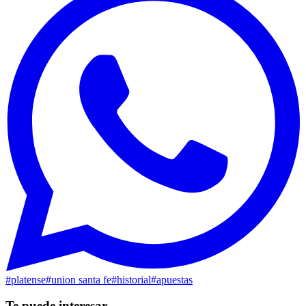
#
platense
#
union santa fe
#
historial
#
apuestas
Te puede interesar