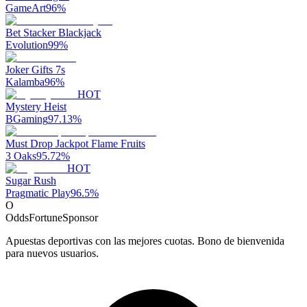
GameArt
96
%
Bet Stacker Blackjack
Evolution
99
%
Joker Gifts 7s
Kalamba
96
%
HOT
Mystery Heist
BGaming
97.13
%
Must Drop Jackpot Flame Fruits
3 Oaks
95.72
%
HOT
Sugar Rush
Pragmatic Play
96.5
%
O
OddsFortune
Sponsor
Apuestas deportivas con las mejores cuotas. Bono de bienvenida
para nuevos usuarios.