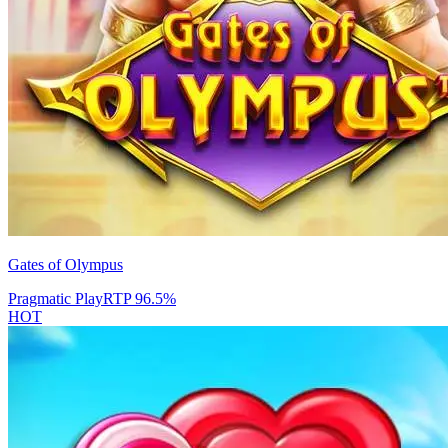
Gates of Olympus
Pragmatic Play
RTP
96.5
%
HOT