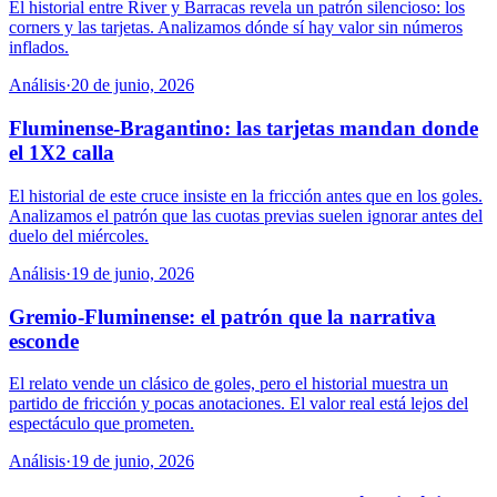
El historial entre River y Barracas revela un patrón silencioso: los
corners y las tarjetas. Analizamos dónde sí hay valor sin números
inflados.
Análisis
·
20 de junio, 2026
Fluminense-Bragantino: las tarjetas mandan donde
el 1X2 calla
El historial de este cruce insiste en la fricción antes que en los goles.
Analizamos el patrón que las cuotas previas suelen ignorar antes del
duelo del miércoles.
Análisis
·
19 de junio, 2026
Gremio-Fluminense: el patrón que la narrativa
esconde
El relato vende un clásico de goles, pero el historial muestra un
partido de fricción y pocas anotaciones. El valor real está lejos del
espectáculo que prometen.
Análisis
·
19 de junio, 2026