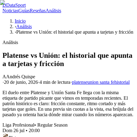
D
DataSport
Noticias
Guías
Reseñas
Análisis
Inicio
›
Análisis
›
Platense vs Unión: el historial que apunta a tarjetas y fricción
Análisis
Platense vs Unión: el historial que apunta
a tarjetas y fricción
A
Andrés Quispe
·
20 de junio, 2026
·
4 min
de lectura
·
platense
union santa fe
historial
El duelo entre Platense y Unión Santa Fe llega con la misma
etiqueta de partido picante que vimos en temporadas recientes. El
patrón histórico es claro: fricción constante, ritmo cortado y más
tarjetas que goles. En una previa sin cuotas a la vista, esa brújula del
pasado ya orienta hacia dónde mirar cuando los números aparezcan.
Liga Profesional
•
Regular Season
Dom 26 jul
•
20:00