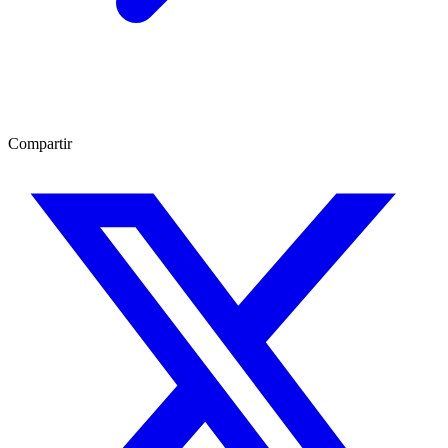
Compartir