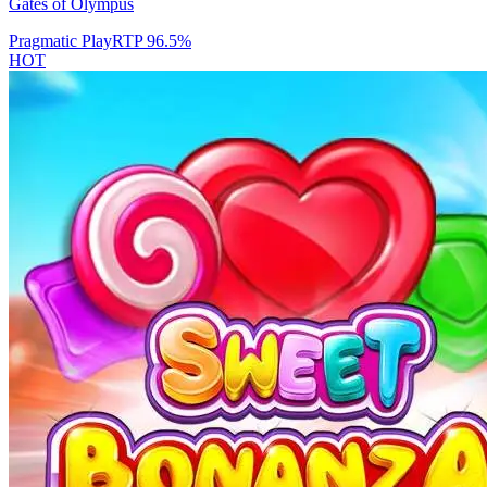
Gates of Olympus
Pragmatic Play
RTP
96.5
%
HOT