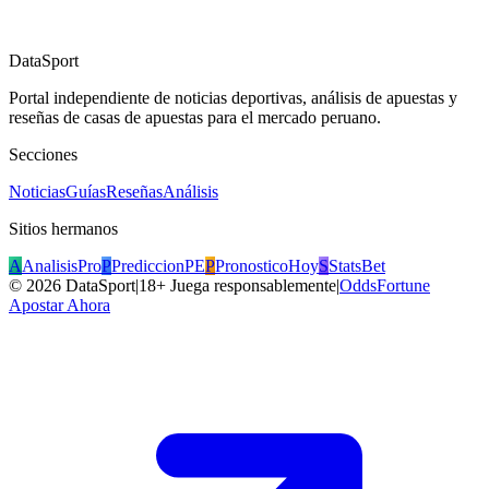
DataSport
Portal independiente de noticias deportivas, análisis de apuestas y
reseñas de casas de apuestas para el mercado peruano.
Secciones
Noticias
Guías
Reseñas
Análisis
Sitios hermanos
A
AnalisisPro
P
PrediccionPE
P
PronosticoHoy
S
StatsBet
©
2026
DataSport
|
18+ Juega responsablemente
|
OddsFortune
Apostar Ahora