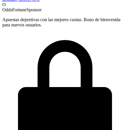
O
OddsFortune
Sponsor
Apuestas deportivas con las mejores cuotas. Bono de bienvenida
para nuevos usuarios.