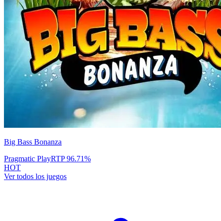
Big Bass Bonanza
Pragmatic Play
RTP
96.71
%
HOT
Ver todos los juegos