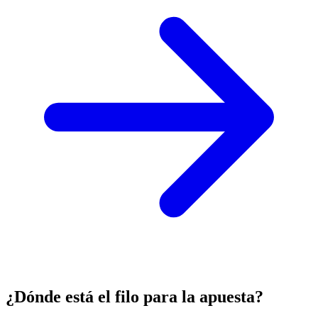
¿Dónde está el filo para la apuesta?