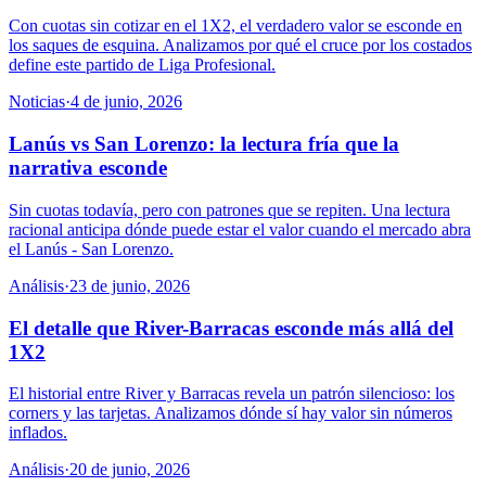
Con cuotas sin cotizar en el 1X2, el verdadero valor se esconde en
los saques de esquina. Analizamos por qué el cruce por los costados
define este partido de Liga Profesional.
Noticias
·
4 de junio, 2026
Lanús vs San Lorenzo: la lectura fría que la
narrativa esconde
Sin cuotas todavía, pero con patrones que se repiten. Una lectura
racional anticipa dónde puede estar el valor cuando el mercado abra
el Lanús - San Lorenzo.
Análisis
·
23 de junio, 2026
El detalle que River-Barracas esconde más allá del
1X2
El historial entre River y Barracas revela un patrón silencioso: los
corners y las tarjetas. Analizamos dónde sí hay valor sin números
inflados.
Análisis
·
20 de junio, 2026