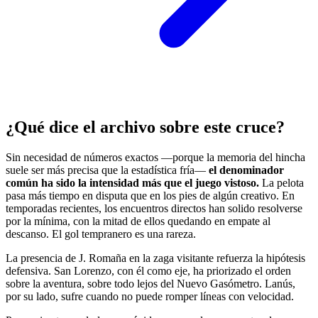
¿Qué dice el archivo sobre este cruce?
Sin necesidad de números exactos —porque la memoria del hincha
suele ser más precisa que la estadística fría—
el denominador
común ha sido la intensidad más que el juego vistoso.
La pelota
pasa más tiempo en disputa que en los pies de algún creativo. En
temporadas recientes, los encuentros directos han solido resolverse
por la mínima, con la mitad de ellos quedando en empate al
descanso. El gol tempranero es una rareza.
La presencia de J. Romaña en la zaga visitante refuerza la hipótesis
defensiva. San Lorenzo, con él como eje, ha priorizado el orden
sobre la aventura, sobre todo lejos del Nuevo Gasómetro. Lanús,
por su lado, sufre cuando no puede romper líneas con velocidad.