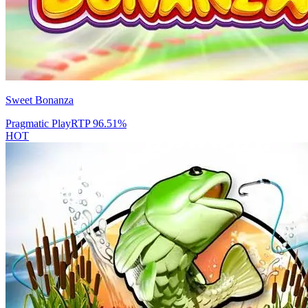
Sweet Bonanza
Pragmatic Play
RTP
96.51
%
HOT