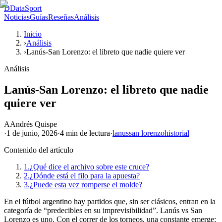
D
DataSport
Noticias
Guías
Reseñas
Análisis
Inicio
›
Análisis
›
Lanús-San Lorenzo: el libreto que nadie quiere ver
Análisis
Lanús-San Lorenzo: el libreto que nadie
quiere ver
A
Andrés Quispe
·
1 de junio, 2026
·
4 min
de lectura
·
lanus
san lorenzo
historial
Contenido del artículo
1.
¿Qué dice el archivo sobre este cruce?
2.
¿Dónde está el filo para la apuesta?
3.
¿Puede esta vez romperse el molde?
En el fútbol argentino hay partidos que, sin ser clásicos, entran en la
categoría de “predecibles en su imprevisibilidad”. Lanús vs San
Lorenzo es uno. Con el correr de los torneos, una constante emerge: