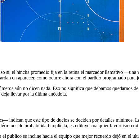
 Eso sí, el hincha promedio fija en la retina el marcador llamativo —un
tardan en aparecer, como ocurre ahora con el partido programado para juli
meros aún no dicen nada. Eso no significa que debamos quedarnos de bra
 deja llevar por la última anécdota.
s— indican que este tipo de duelos se deciden por detalles mínimos. Las 
términos de probabilidad implícita, eso diluye cualquier favoritismo ro
 el público se incline hacia el equipo que mejor recuerdo dejó en el ú