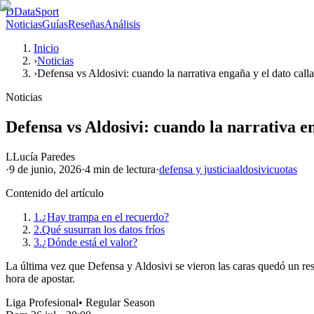
D
DataSport
Noticias
Guías
Reseñas
Análisis
Inicio
›
Noticias
›
Defensa vs Aldosivi: cuando la narrativa engaña y el dato calla
Noticias
Defensa vs Aldosivi: cuando la narrativa en
L
Lucía Paredes
·
9 de junio, 2026
·
4 min
de lectura
·
defensa y justicia
aldosivi
cuotas
Contenido del artículo
1.
¿Hay trampa en el recuerdo?
2.
Qué susurran los datos fríos
3.
¿Dónde está el valor?
La última vez que Defensa y Aldosivi se vieron las caras quedó un resu
hora de apostar.
Liga Profesional
•
Regular Season