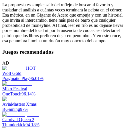
La propuesta es simple: salir del reflejo de buscar al favorito y
trasladar el análisis a cuántas veces terminará la pelota en el córner.
Esa métrica, en un Gigante de Acero que empuja y con un historial
que invita al intercambio, tiene más pies de barro que cualquier
probabilidad de moneyline. Al final, leer en frío es no dejarse llevar
por el nombre del local ni por la ausencia de cuotas: es detectar el
patrón que los libros prefieren dejar en penumbra. Y en este cruce,
esa penumbra ilumina un rincón muy concreto del campo.
Juegos recomendados
AD
HOT
Wolf Gold
Pragmatic Play
96.01
%
Miko Festival
OneTouch
96.14
%
AviaMasters Xmas
BGaming
97
%
Carnival Queen 2
Thunderkick
94.18
%