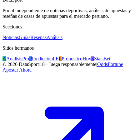
Portal independiente de noticias deportivas, análisis de apuestas y
reseñas de casas de apuestas para el mercado peruano.
Secciones
Noticias
Guías
Reseñas
Análisis
Sitios hermanos
A
AnalisisPro
P
PrediccionPE
P
PronosticoHoy
S
StatsBet
©
2026
DataSport
|
18+ Juega responsablemente
|
OddsFortune
Apostar Ahora