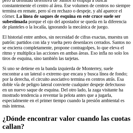
pero la densidad defensiva de Santos lo empuja a buscar
constantemente el centro al área. Ese volumen de centros no siempre
termina en remate, pero sí en rechazo o despeje, y ahí aparece el
córner.
La línea de saques de esquina en este cruce suele ser
subestimada
porque el ojo del apostador se queda en la diferencia
de planteles o la localía, ignorando la mecánica de juego.
El historial entre ambos, sin necesidad de cifras exactas, muestra un
patrón: partidos con ida y vuelta pero desenlaces cerrados. Santos no
se encierra completamente, propone contragolpes, lo que eleva el
ritmo y multiplica las acciones en ambas áreas. Eso infla no solo los
tiros de esquina, sino también las tarjetas.
Si uno se detiene en la banda izquierda de Monterrey, suele
encontrar a un lateral o extremo que encara y busca línea de fondo;
por la derecha, el circuito asociativo termina en centros atrás. Esa
doble vía de peligro lateral convierte cualquier despeje defectuoso
en un nuevo saque de esquina. Del otro lado, la zaga visitante ha
mostrado tendencia a reventar la pelota antes que a jugarla,
especialmente en el primer tiempo cuando la presión ambiental es
más intensa.
¿Dónde encontrar valor cuando las cuotas
callan?