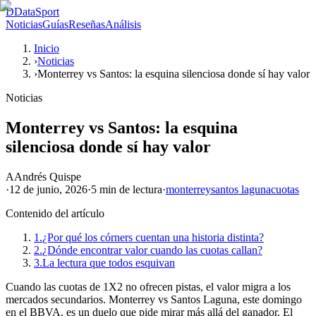
D
DataSport
Noticias
Guías
Reseñas
Análisis
Inicio
›
Noticias
›
Monterrey vs Santos: la esquina silenciosa donde sí hay valor
Noticias
Monterrey vs Santos: la esquina
silenciosa donde sí hay valor
A
Andrés Quispe
·
12 de junio, 2026
·
5 min
de lectura
·
monterrey
santos laguna
cuotas
Contenido del artículo
1.
¿Por qué los córners cuentan una historia distinta?
2.
¿Dónde encontrar valor cuando las cuotas callan?
3.
La lectura que todos esquivan
Cuando las cuotas de 1X2 no ofrecen pistas, el valor migra a los
mercados secundarios. Monterrey vs Santos Laguna, este domingo
en el BBVA, es un duelo que pide mirar más allá del ganador. El