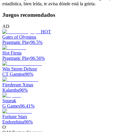
estadística, bien leída, te avisa dónde está la grieta.
Juegos recomendados
AD
HOT
Gates of Olympus
Pragmatic Play
96.5
%
Hot Fiesta
Pragmatic Play
96.56
%
Win Storm Deluxe
CT Gaming
96
%
Firedream Xmas
Kalamba
96
%
Squeak
G Games
96.41
%
Fortune Stars
Endorphina
96
%
O