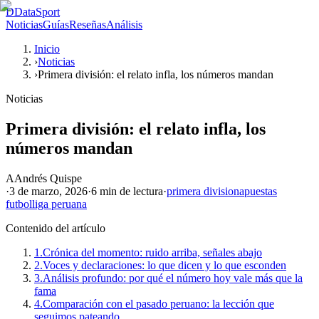
D
DataSport
Noticias
Guías
Reseñas
Análisis
Inicio
›
Noticias
›
Primera división: el relato infla, los números mandan
Noticias
Primera división: el relato infla, los
números mandan
A
Andrés Quispe
·
3 de marzo, 2026
·
6 min
de lectura
·
primera division
apuestas
futbol
liga peruana
Contenido del artículo
1.
Crónica del momento: ruido arriba, señales abajo
2.
Voces y declaraciones: lo que dicen y lo que esconden
3.
Análisis profundo: por qué el número hoy vale más que la
fama
4.
Comparación con el pasado peruano: la lección que
seguimos pateando