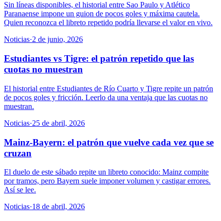
Sin líneas disponibles, el historial entre Sao Paulo y Atlético
Paranaense impone un guion de pocos goles y máxima cautela.
Quien reconozca el libreto repetido podría llevarse el valor en vivo.
Noticias
·
2 de junio, 2026
Estudiantes vs Tigre: el patrón repetido que las
cuotas no muestran
El historial entre Estudiantes de Río Cuarto y Tigre repite un patrón
de pocos goles y fricción. Leerlo da una ventaja que las cuotas no
muestran.
Noticias
·
25 de abril, 2026
Mainz-Bayern: el patrón que vuelve cada vez que se
cruzan
El duelo de este sábado repite un libreto conocido: Mainz compite
por tramos, pero Bayern suele imponer volumen y castigar errores.
Así se lee.
Noticias
·
18 de abril, 2026