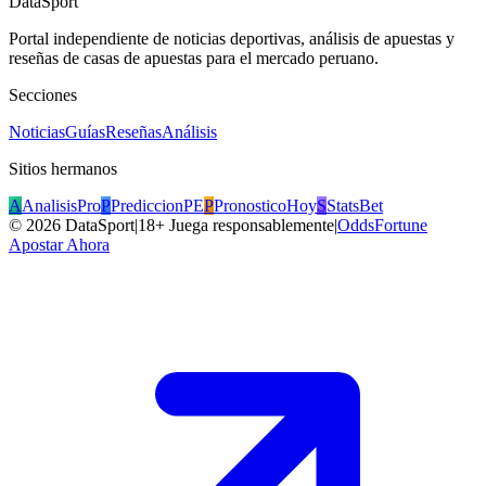
DataSport
Portal independiente de noticias deportivas, análisis de apuestas y
reseñas de casas de apuestas para el mercado peruano.
Secciones
Noticias
Guías
Reseñas
Análisis
Sitios hermanos
A
AnalisisPro
P
PrediccionPE
P
PronosticoHoy
S
StatsBet
©
2026
DataSport
|
18+ Juega responsablemente
|
OddsFortune
Apostar Ahora