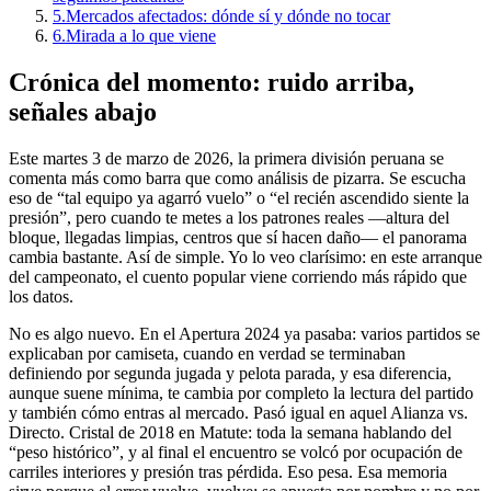
5.
Mercados afectados: dónde sí y dónde no tocar
6.
Mirada a lo que viene
Crónica del momento: ruido arriba,
señales abajo
Este martes 3 de marzo de 2026, la primera división peruana se
comenta más como barra que como análisis de pizarra. Se escucha
eso de “tal equipo ya agarró vuelo” o “el recién ascendido siente la
presión”, pero cuando te metes a los patrones reales —altura del
bloque, llegadas limpias, centros que sí hacen daño— el panorama
cambia bastante. Así de simple. Yo lo veo clarísimo: en este arranque
del campeonato, el cuento popular viene corriendo más rápido que
los datos.
No es algo nuevo. En el Apertura 2024 ya pasaba: varios partidos se
explicaban por camiseta, cuando en verdad se terminaban
definiendo por segunda jugada y pelota parada, y esa diferencia,
aunque suene mínima, te cambia por completo la lectura del partido
y también cómo entras al mercado. Pasó igual en aquel Alianza vs.
Directo. Cristal de 2018 en Matute: toda la semana hablando del
“peso histórico”, y al final el encuentro se volcó por ocupación de
carriles interiores y presión tras pérdida. Eso pesa. Esa memoria