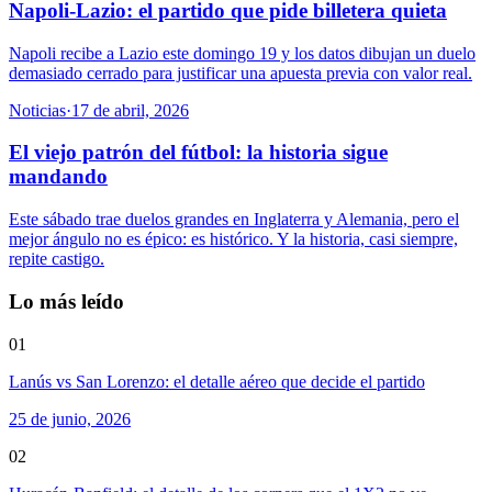
Napoli-Lazio: el partido que pide billetera quieta
Napoli recibe a Lazio este domingo 19 y los datos dibujan un duelo
demasiado cerrado para justificar una apuesta previa con valor real.
Noticias
·
17 de abril, 2026
El viejo patrón del fútbol: la historia sigue
mandando
Este sábado trae duelos grandes en Inglaterra y Alemania, pero el
mejor ángulo no es épico: es histórico. Y la historia, casi siempre,
repite castigo.
Lo más leído
01
Lanús vs San Lorenzo: el detalle aéreo que decide el partido
25 de junio, 2026
02