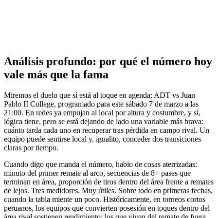
Análisis profundo: por qué el número hoy
vale más que la fama
Miremos el duelo que sí está al toque en agenda: ADT vs Juan
Pablo II College, programado para este sábado 7 de marzo a las
21:00. En redes ya empujan al local por altura y costumbre, y sí,
lógica tiene, pero se está dejando de lado una variable más brava:
cuánto tarda cada uno en recuperar tras pérdida en campo rival. Un
equipo puede sentirse local y, igualito, conceder dos transiciones
claras por tiempo.
Cuando digo que manda el número, hablo de cosas aterrizadas:
minuto del primer remate al arco, secuencias de 8+ pases que
terminan en área, proporción de tiros dentro del área frente a remates
de lejos. Tres medidores. Muy útiles. Sobre todo en primeras fechas,
cuando la tabla miente un poco. Históricamente, en torneos cortos
peruanos, los equipos que convierten posesión en toques dentro del
área rival sostienen rendimiento; los que viven del remate de fuera