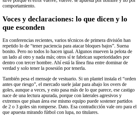
sirve porque el error vuelve, vuelve: se apuesta por nombre y no por
comportamiento.
Voces y declaraciones: lo que dicen y lo
que esconden
En conferencias recientes, varios técnicos de primera división han
repetido lo de “tener paciencia para atacar bloques bajos”. Suena
bonito. Pero no todos lo hacen igual. Algunos mueven la pelota de
un lado al otro y nada más; otros sí te fabrican superioridades por
dentro con tercer hombre. Ahí está la línea fina entre dominar de
verdad y solo tener la posesión por tenerla.
También pesa el mensaje de vestuario. Si un plantel instala el “orden
antes que riesgo”, el mercado suele jalar para abajo los overs de
goles, aunque a veces, y esto pasa más de lo que parece, ese castigo
nace de una lectura apurada, porque con laterales agresivos y
extremos que pisan área ese mismo equipo puede sostener partidos
de 2 o 3 goles sin romperse. Dato. Esa contradicción vale oro para el
que apuesta mirando fútbol con lupa, no titulares.