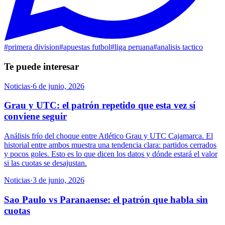
#
primera division
#
apuestas futbol
#
liga peruana
#
analisis tactico
Te puede interesar
Noticias
·
6 de junio, 2026
Grau y UTC: el patrón repetido que esta vez sí
conviene seguir
Análisis frío del choque entre Atlético Grau y UTC Cajamarca. El
historial entre ambos muestra una tendencia clara: partidos cerrados
y pocos goles. Esto es lo que dicen los datos y dónde estará el valor
si las cuotas se desajustan.
Noticias
·
3 de junio, 2026
Sao Paulo vs Paranaense: el patrón que habla sin
cuotas