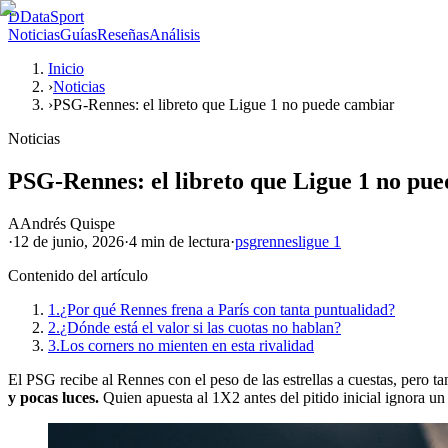
D
DataSport
Noticias
Guías
Reseñas
Análisis
Inicio
›
Noticias
›
PSG-Rennes: el libreto que Ligue 1 no puede cambiar
Noticias
PSG-Rennes: el libreto que Ligue 1 no pu
A
Andrés Quispe
·
12 de junio, 2026
·
4 min
de lectura
·
psg
rennes
ligue 1
Contenido del artículo
1.
¿Por qué Rennes frena a París con tanta puntualidad?
2.
¿Dónde está el valor si las cuotas no hablan?
3.
Los corners no mienten en esta rivalidad
El PSG recibe al Rennes con el peso de las estrellas a cuestas, pero 
y pocas luces.
Quien apuesta al 1X2 antes del pitido inicial ignora un