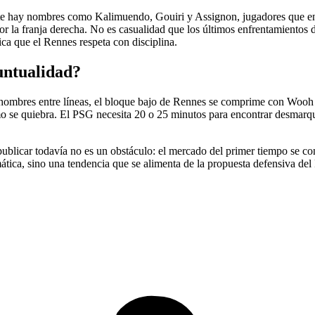
nte hay nombres como Kalimuendo, Gouiri y Assignon, jugadores que ent
or la franja derecha. No es casualidad que los últimos enfrentamiento
ca que el Rennes respeta con disciplina.
untualidad?
hombres entre líneas, el bloque bajo de Rennes se comprime con Wooh y
itmo se quiebra. El PSG necesita 20 o 25 minutos para encontrar desmarqu
 publicar todavía no es un obstáculo: el mercado del primer tiempo se co
tica, sino una tendencia que se alimenta de la propuesta defensiva del