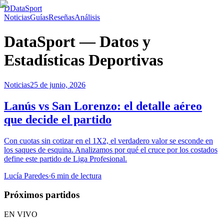
D
DataSport
Noticias
Guías
Reseñas
Análisis
DataSport
—
Datos y
Estadísticas Deportivas
Noticias
25 de junio, 2026
Lanús vs San Lorenzo: el detalle aéreo
que decide el partido
Con cuotas sin cotizar en el 1X2, el verdadero valor se esconde en
los saques de esquina. Analizamos por qué el cruce por los costados
define este partido de Liga Profesional.
Lucía Paredes
·
6 min
de lectura
Próximos partidos
EN VIVO