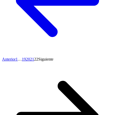
Anterior
1
…
19
20
21
22
Siguiente