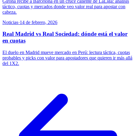
Girona recibe a Barcelona en un cruce caliente de LaLiga: análisis
táctico, cuotas y mercados donde veo valor real para apostar con
cabeza.
Noticias
·
14 de febrero, 2026
Real Madrid vs Real Sociedad: dónde está el valor
en cuotas
El duelo en Madrid mueve mercado en Perú: lectura táctica, cuotas
probables y picks con valor para apostadores que quieren ir más allá
del 1X2.