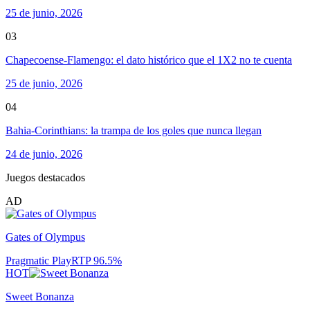
25 de junio, 2026
03
Chapecoense-Flamengo: el dato histórico que el 1X2 no te cuenta
25 de junio, 2026
04
Bahia-Corinthians: la trampa de los goles que nunca llegan
24 de junio, 2026
Juegos destacados
AD
Gates of Olympus
Pragmatic Play
RTP
96.5
%
HOT
Sweet Bonanza