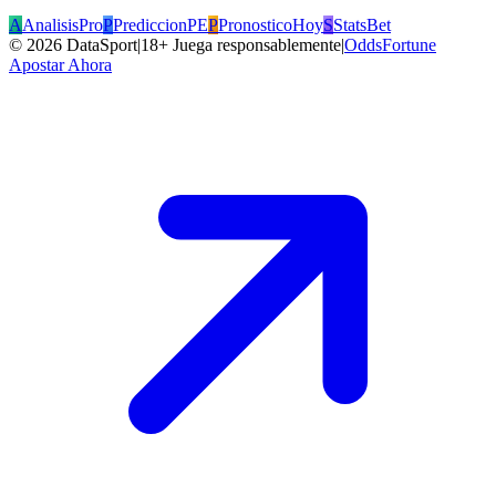
A
AnalisisPro
P
PrediccionPE
P
PronosticoHoy
S
StatsBet
©
2026
DataSport
|
18+ Juega responsablemente
|
OddsFortune
Apostar Ahora