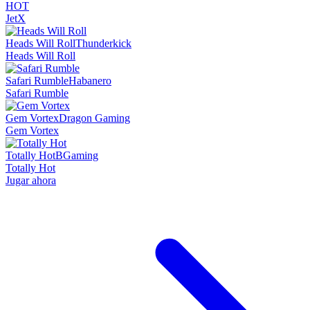
HOT
JetX
Heads Will Roll
Thunderkick
Heads Will Roll
Safari Rumble
Habanero
Safari Rumble
Gem Vortex
Dragon Gaming
Gem Vortex
Totally Hot
BGaming
Totally Hot
Jugar ahora