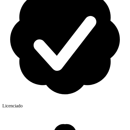
Licenciado