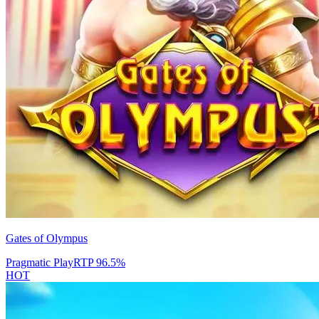
Gates of Olympus
Pragmatic Play
RTP
96.5
%
HOT