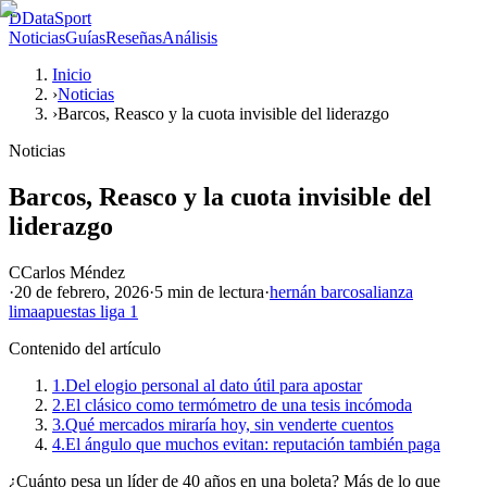
D
DataSport
Noticias
Guías
Reseñas
Análisis
Inicio
›
Noticias
›
Barcos, Reasco y la cuota invisible del liderazgo
Noticias
Barcos, Reasco y la cuota invisible del
liderazgo
C
Carlos Méndez
·
20 de febrero, 2026
·
5 min
de lectura
·
hernán barcos
alianza
lima
apuestas liga 1
Contenido del artículo
1.
Del elogio personal al dato útil para apostar
2.
El clásico como termómetro de una tesis incómoda
3.
Qué mercados miraría hoy, sin venderte cuentos
4.
El ángulo que muchos evitan: reputación también paga
¿Cuánto pesa un líder de 40 años en una boleta? Más de lo que