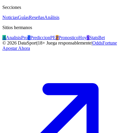
Secciones
Noticias
Guías
Reseñas
Análisis
Sitios hermanos
A
AnalisisPro
P
PrediccionPE
P
PronosticoHoy
S
StatsBet
©
2026
DataSport
|
18+ Juega responsablemente
|
OddsFortune
Apostar Ahora