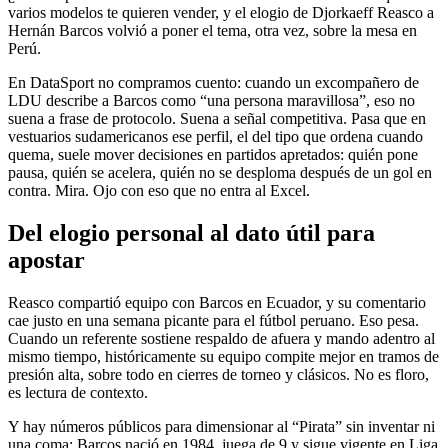
varios modelos te quieren vender, y el elogio de Djorkaeff Reasco a
Hernán Barcos volvió a poner el tema, otra vez, sobre la mesa en
Perú.
En DataSport no compramos cuento: cuando un excompañero de
LDU describe a Barcos como “una persona maravillosa”, eso no
suena a frase de protocolo. Suena a señal competitiva. Pasa que en
vestuarios sudamericanos ese perfil, el del tipo que ordena cuando
quema, suele mover decisiones en partidos apretados: quién pone
pausa, quién se acelera, quién no se desploma después de un gol en
contra. Mira. Ojo con eso que no entra al Excel.
Del elogio personal al dato útil para
apostar
Reasco compartió equipo con Barcos en Ecuador, y su comentario
cae justo en una semana picante para el fútbol peruano. Eso pesa.
Cuando un referente sostiene respaldo de afuera y mando adentro al
mismo tiempo, históricamente su equipo compite mejor en tramos de
presión alta, sobre todo en cierres de torneo y clásicos. No es floro,
es lectura de contexto.
Y hay números públicos para dimensionar al “Pirata” sin inventar ni
una coma: Barcos nació en 1984, juega de 9 y sigue vigente en Liga