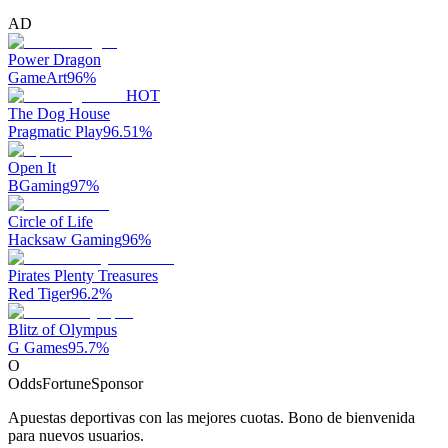
AD
Power Dragon
GameArt
96
%
HOT
The Dog House
Pragmatic Play
96.51
%
Open It
BGaming
97
%
Circle of Life
Hacksaw Gaming
96
%
Pirates Plenty Treasures
Red Tiger
96.2
%
Blitz of Olympus
G Games
95.7
%
O
OddsFortune
Sponsor
Apuestas deportivas con las mejores cuotas. Bono de bienvenida
para nuevos usuarios.