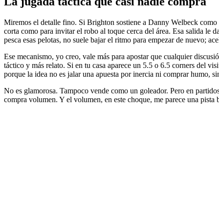
La jugada táctica que casi nadie compra
Miremos el detalle fino. Si Brighton sostiene a Danny Welbeck como con
corta como para invitar el robo al toque cerca del área. Esa salida le
pesca esas pelotas, no suele bajar el ritmo para empezar de nuevo; acel
Ese mecanismo, yo creo, vale más para apostar que cualquier discusión
táctico y más relato. Si en tu casa aparece un 5.5 o 6.5 corners del vis
porque la idea no es jalar una apuesta por inercia ni comprar humo, s
No es glamorosa. Tampoco vende como un goleador. Pero en partidos p
compra volumen. Y el volumen, en este choque, me parece una pista b