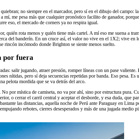
iebran; no siempre en el marcador, pero sí en el dibujo del campo: la p
al, a mí, me pesa más que cualquier pronóstico facilito de ganador, por
rre eso, el mercado de corners ya no respira igual.
r, quién rota menos y quién tiene más cartel. A mí eso me suena a tram
rca del banderín. En un cruce así, el valor no vive en el 1X2; vive en los
 ese rincón incómodo donde Brighton se siente menos suelto.
a por fuera
s: salir jugando, atraer presión, romper líneas con un pase valiente. El
nes nítidas, pero sí deja secuencias repetidas por banda. Eso pesa. Es
na pelota mordida que se va detrás del arco.
o por mística de camiseta, no va por ahí, sino por estructura pura. Cuan
nterior, o cerrar el carril central y aceptar el desborde, y esa duda, que 
bastante las distancias, aquella noche de Perú ante Paraguay en Lima po
 empujando rebotes, cierres desesperados y más de una jugada medio pi