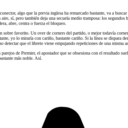
ector, algo que la previa inglesa ha remarcado bastante, va a buscar una
 da aire, sí, pero también deja una secuela medio tramposa: los segundo
era, abre, centra o fuerza el bloqueo.
 sobre favorito. Un over de corners del partido, o mejor todavía corne
itante, yo lo miraría con cariño, bastante cariño. Si la línea se dispara 
ino detectar que el libreto viene empujando repeticiones de una misma a
arejos de Premier, el apostador que se obsesiona con el resultado suel
astante más noble. Así.