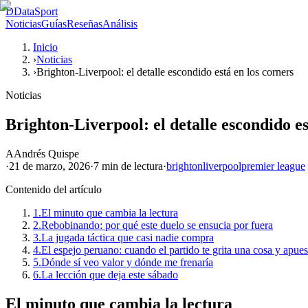
D
DataSport
Noticias
Guías
Reseñas
Análisis
Inicio
›
Noticias
›
Brighton-Liverpool: el detalle escondido está en los corners
Noticias
Brighton-Liverpool: el detalle escondido es
A
Andrés Quispe
·
21 de marzo, 2026
·
7 min
de lectura
·
brighton
liverpool
premier league
Contenido del artículo
1.
El minuto que cambia la lectura
2.
Rebobinando: por qué este duelo se ensucia por fuera
3.
La jugada táctica que casi nadie compra
4.
El espejo peruano: cuando el partido te grita una cosa y apues
5.
Dónde sí veo valor y dónde me frenaría
6.
La lección que deja este sábado
El minuto que cambia la lectura