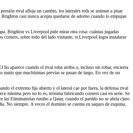
resión rival afloja un cambio, los laterales reds se animan a pisar
que Brighton casi nunca acepta quedarse de adorno cuando lo empujan
pa. Brighton vs Liverpool pide mirar otra cosa: cuántas jugadas
 corners, sobre todo del lado visitante, si Liverpool logra instalarse
 lío aparece cuando el rival roba arriba o, incluso sin robar, encierra
 un matiz que muchísimas previas se pasan de largo. En vez de un
do el extremo fija abierto y el lateral cae por fuera, la defensa rival
parece mínima pero no lo es, termina fabricando corners casi en serie. Se
r las Eliminatorias rumbo a Qatar, cuando el partido no se abría claro
ña. No siempre. A veces el dominio se cuenta en saques de esquina,