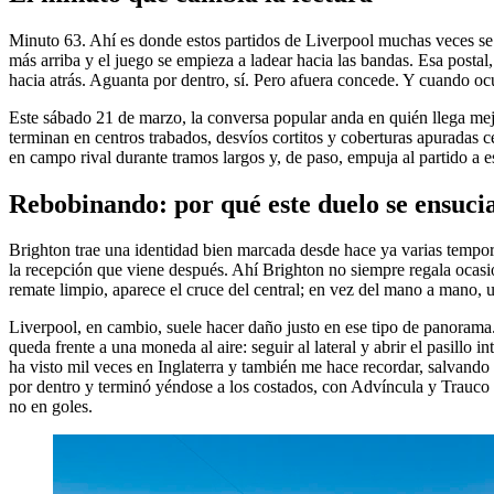
Minuto 63. Ahí es donde estos partidos de Liverpool muchas veces se qu
más arriba y el juego se empieza a ladear hacia las bandas. Esa post
hacia atrás. Aguanta por dentro, sí. Pero afuera concede. Y cuando ocu
Este sábado 21 de marzo, la conversa popular anda en quién llega mejo
terminan en centros trabados, desvíos cortitos y coberturas apuradas ce
en campo rival durante tramos largos y, de paso, empuja al partido a
Rebobinando: por qué este duelo se ensuci
Brighton trae una identidad bien marcada desde hace ya varias temporada
la recepción que viene después. Ahí Brighton no siempre regala ocasio
remate limpio, aparece el cruce del central; en vez del mano a mano, u
Liverpool, en cambio, suele hacer daño justo en ese tipo de panorama. N
queda frente a una moneda al aire: seguir al lateral y abrir el pasillo i
ha visto mil veces en Inglaterra y también me hace recordar, salvando 
por dentro y terminó yéndose a los costados, con Advíncula y Trauco
no en goles.