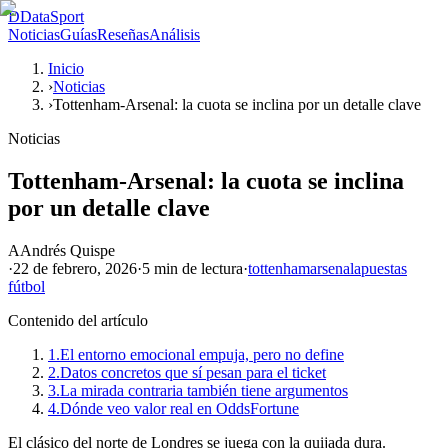
D
DataSport
Noticias
Guías
Reseñas
Análisis
Inicio
›
Noticias
›
Tottenham-Arsenal: la cuota se inclina por un detalle clave
Noticias
Tottenham-Arsenal: la cuota se inclina
por un detalle clave
A
Andrés Quispe
·
22 de febrero, 2026
·
5 min
de lectura
·
tottenham
arsenal
apuestas
fútbol
Contenido del artículo
1.
El entorno emocional empuja, pero no define
2.
Datos concretos que sí pesan para el ticket
3.
La mirada contraria también tiene argumentos
4.
Dónde veo valor real en OddsFortune
El clásico del norte de Londres se juega con la quijada dura.