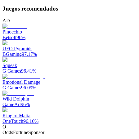
Juegos recomendados
AD
Pinocchio
Betsoft
96
%
UFO Pyramids
BGaming
97.17
%
Squeak
G Games
96.41
%
Emotional Damage
G Games
96.09
%
Wild Dolphin
GameArt
96
%
King of Mafia
OneTouch
96.16
%
O
OddsFortune
Sponsor