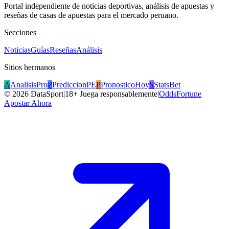
Portal independiente de noticias deportivas, análisis de apuestas y
reseñas de casas de apuestas para el mercado peruano.
Secciones
Noticias
Guías
Reseñas
Análisis
Sitios hermanos
A
AnalisisPro
P
PrediccionPE
P
PronosticoHoy
S
StatsBet
©
2026
DataSport
|
18+ Juega responsablemente
|
OddsFortune
Apostar Ahora