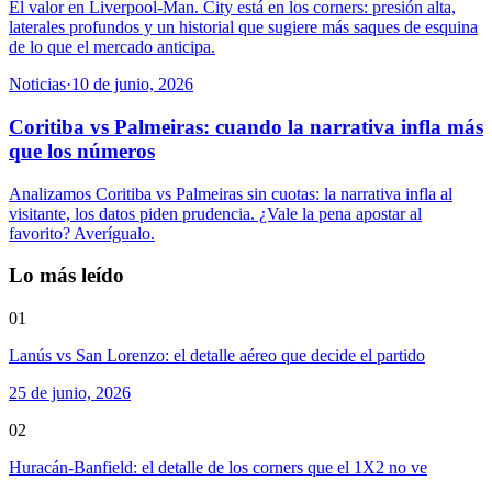
El valor en Liverpool-Man. City está en los corners: presión alta,
laterales profundos y un historial que sugiere más saques de esquina
de lo que el mercado anticipa.
Noticias
·
10 de junio, 2026
Coritiba vs Palmeiras: cuando la narrativa infla más
que los números
Analizamos Coritiba vs Palmeiras sin cuotas: la narrativa infla al
visitante, los datos piden prudencia. ¿Vale la pena apostar al
favorito? Averígualo.
Lo más leído
01
Lanús vs San Lorenzo: el detalle aéreo que decide el partido
25 de junio, 2026
02
Huracán-Banfield: el detalle de los corners que el 1X2 no ve