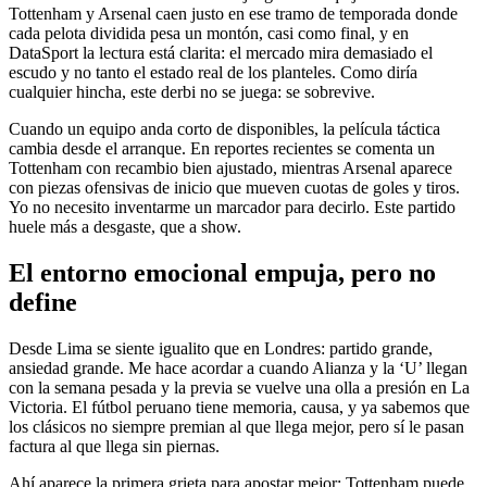
Tottenham y Arsenal caen justo en ese tramo de temporada donde
cada pelota dividida pesa un montón, casi como final, y en
DataSport la lectura está clarita: el mercado mira demasiado el
escudo y no tanto el estado real de los planteles. Como diría
cualquier hincha, este derbi no se juega: se sobrevive.
Cuando un equipo anda corto de disponibles, la película táctica
cambia desde el arranque. En reportes recientes se comenta un
Tottenham con recambio bien ajustado, mientras Arsenal aparece
con piezas ofensivas de inicio que mueven cuotas de goles y tiros.
Yo no necesito inventarme un marcador para decirlo. Este partido
huele más a desgaste, que a show.
El entorno emocional empuja, pero no
define
Desde Lima se siente igualito que en Londres: partido grande,
ansiedad grande. Me hace acordar a cuando Alianza y la ‘U’ llegan
con la semana pesada y la previa se vuelve una olla a presión en La
Victoria. El fútbol peruano tiene memoria, causa, y ya sabemos que
los clásicos no siempre premian al que llega mejor, pero sí le pasan
factura al que llega sin piernas.
Ahí aparece la primera grieta para apostar mejor: Tottenham puede