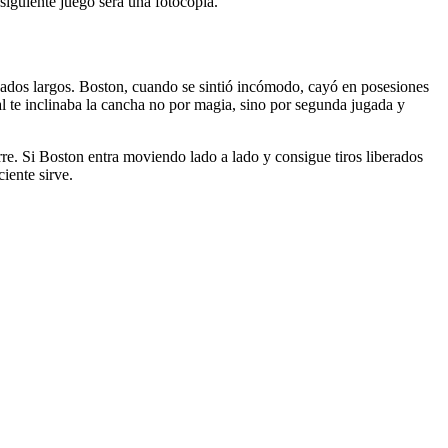
siguiente juego será una fotocopia.
onados largos. Boston, cuando se sintió incómodo, cayó en posesiones
al te inclinaba la cancha no por magia, sino por segunda jugada y
rre. Si Boston entra moviendo lado a lado y consigue tiros liberados
iente sirve.