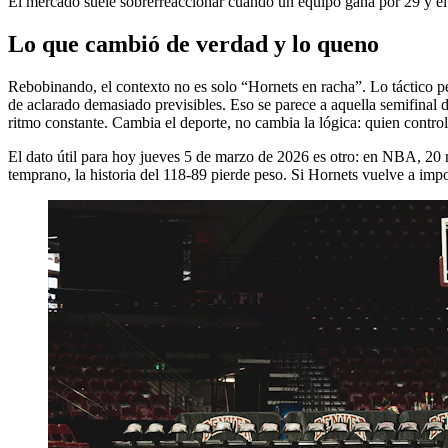
El mercado suele sobrerreaccionar cuando un equipo gana por 29 y el 
Lo que cambió de verdad y lo queno
Rebobinando, el contexto no es solo “Hornets en racha”. Lo táctico pe
de aclarado demasiado previsibles. Eso se parece a aquella semifinal 
ritmo constante. Cambia el deporte, no cambia la lógica: quien control
El dato útil para hoy jueves 5 de marzo de 2026 es otro: en NBA, 20 mi
temprano, la historia del 118-89 pierde peso. Si Hornets vuelve a impon