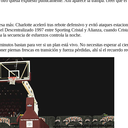
otro queda expuesto públicamente. Ahí aparece la trampa: creer que el 
sa más: Charlotte aceleró tras rebote defensivo y evitó ataques estaci
del Descentralizado 1997 entre Sporting Cristal y Alianza, cuando Crist
a la secuencia de esfuerzos controla la noche.
nutos bastan para ver si un plan está vivo. No necesitas esperar al cie
er piernas frescas en transición y fuerza pérdidas, ahí sí el recuerdo rec