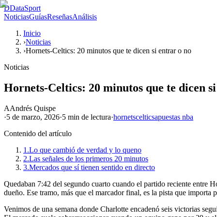
D
DataSport
Noticias
Guías
Reseñas
Análisis
Inicio
›
Noticias
›
Hornets-Celtics: 20 minutos que te dicen si entrar o no
Noticias
Hornets-Celtics: 20 minutos que te dicen si
A
Andrés Quispe
·
5 de marzo, 2026
·
5 min
de lectura
·
hornets
celtics
apuestas nba
Contenido del artículo
1.
Lo que cambió de verdad y lo queno
2.
Las señales de los primeros 20 minutos
3.
Mercados que sí tienen sentido en directo
Quedaban 7:42 del segundo cuarto cuando el partido reciente entre Hor
dueño. Ese tramo, más que el marcador final, es la pista que importa pa
Venimos de una semana donde Charlotte encadenó seis victorias seguida