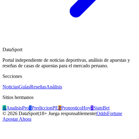
DataSport
Portal independiente de noticias deportivas, análisis de apuestas y
reseñas de casas de apuestas para el mercado peruano.
Secciones
Noticias
Guías
Reseñas
Análisis
Sitios hermanos
A
AnalisisPro
P
PrediccionPE
P
PronosticoHoy
S
StatsBet
©
2026
DataSport
|
18+ Juega responsablemente
|
OddsFortune
Apostar Ahora