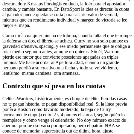
descartado y Kristaps Porziņģis en duda, la foto para el apostador
cambia, y cambia bastante. En DataSport la idea es directa: la cuota
al ganador puede quedarse corta para sacarle valor de verdad,
mientras que en rendimiento individual y margen de victoria se lee
mejor el mapa.
Como diría cualquier hincha de tribuna, cuando falta el que te rompe
la defensa en dos, el libreto se achica. Curry no son solo puntos: es
gravedad ofensiva, spacing, y ese miedo permanente que te obliga a
rotar medio segundo antes, aunque no quieras. Sin él, Warriors
pierde ese motor que convierte posesiones apagadas en triples
limpios. Me hace acordar al Apertura 2024, cuando un grande
peruano perdió a su creativo una fecha y todo se volvió lento,
lentísimo: misma camiseta, otra amenaza.
Contexto que sí pesa en las cuotas
Celtics-Warriors, históricamente, es choque de élite. Pero las casas
no te pagan historia, te pagan disponibilidad real. Si la línea previa
ponía a Boston como favorito moderado, la baja de Curry
normalmente empuja entre 2 y 4 puntos el spread, según quién lo
reemplace y cómo venga el calendario. No doy número exacto de
apertura porque eso varía por operador, pero el patrón NBA se
conoce de memoria: superestrella out de última hora, ajuste