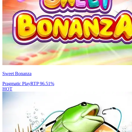
Sweet Bonanza
Pragmatic Play
RTP
96.51
%
HOT