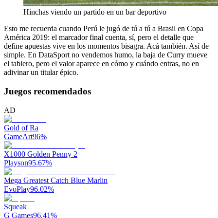
Hinchas viendo un partido en un bar deportivo
Esto me recuerda cuando Perú le jugó de tú a tú a Brasil en Copa
América 2019: el marcador final cuenta, sí, pero el detalle que
define apuestas vive en los momentos bisagra. Acá también. Así de
simple. En DataSport no vendemos humo, la baja de Curry mueve
el tablero, pero el valor aparece en cómo y cuándo entras, no en
adivinar un titular épico.
Juegos recomendados
AD
Gold of Ra
GameArt
96
%
X1000 Golden Penny 2
Playson
95.67
%
Mega Greatest Catch Blue Marlin
EvoPlay
96.02
%
Squeak
G Games
96.41
%