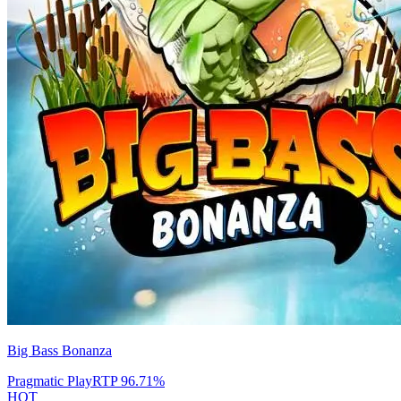
Big Bass Bonanza
Pragmatic Play
RTP
96.71
%
HOT