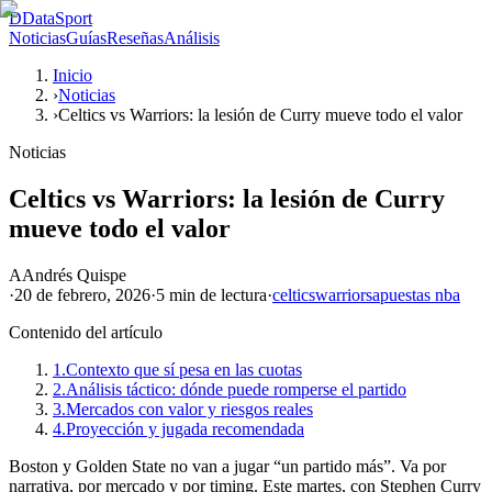
D
DataSport
Noticias
Guías
Reseñas
Análisis
Inicio
›
Noticias
›
Celtics vs Warriors: la lesión de Curry mueve todo el valor
Noticias
Celtics vs Warriors: la lesión de Curry
mueve todo el valor
A
Andrés Quispe
·
20 de febrero, 2026
·
5 min
de lectura
·
celtics
warriors
apuestas nba
Contenido del artículo
1.
Contexto que sí pesa en las cuotas
2.
Análisis táctico: dónde puede romperse el partido
3.
Mercados con valor y riesgos reales
4.
Proyección y jugada recomendada
Boston y Golden State no van a jugar “un partido más”. Va por
narrativa, por mercado y por timing. Este martes, con Stephen Curry