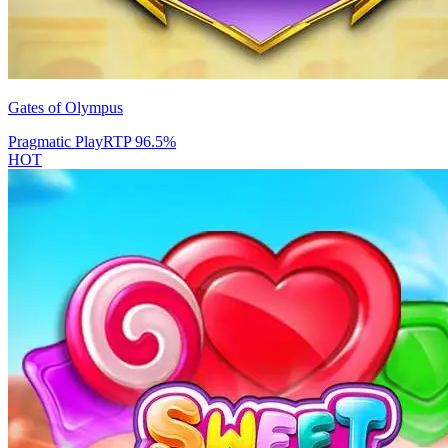
Gates of Olympus
Pragmatic Play
RTP
96.5
%
HOT