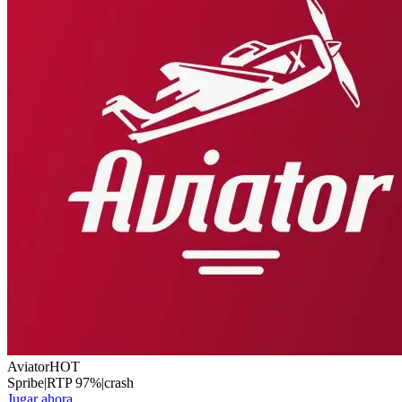
Aviator
HOT
Spribe
|
RTP
97
%
|
crash
Jugar ahora