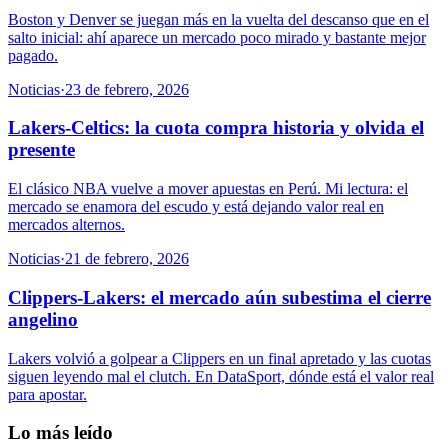
Boston y Denver se juegan más en la vuelta del descanso que en el
salto inicial: ahí aparece un mercado poco mirado y bastante mejor
pagado.
Noticias
·
23 de febrero, 2026
Lakers-Celtics: la cuota compra historia y olvida el
presente
El clásico NBA vuelve a mover apuestas en Perú. Mi lectura: el
mercado se enamora del escudo y está dejando valor real en
mercados alternos.
Noticias
·
21 de febrero, 2026
Clippers-Lakers: el mercado aún subestima el cierre
angelino
Lakers volvió a golpear a Clippers en un final apretado y las cuotas
siguen leyendo mal el clutch. En DataSport, dónde está el valor real
para apostar.
Lo más leído