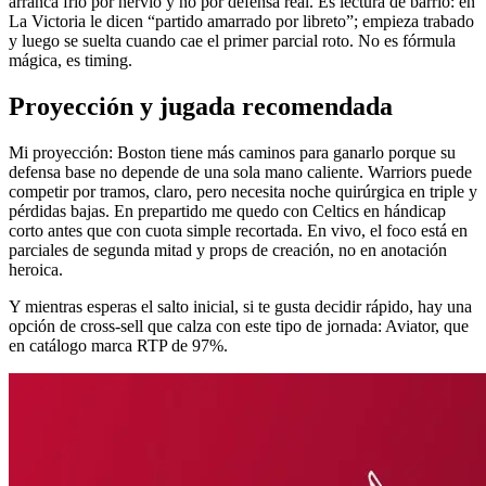
arranca frío por nervio y no por defensa real. Es lectura de barrio: en
La Victoria le dicen “partido amarrado por libreto”; empieza trabado
y luego se suelta cuando cae el primer parcial roto. No es fórmula
mágica, es timing.
Proyección y jugada recomendada
Mi proyección: Boston tiene más caminos para ganarlo porque su
defensa base no depende de una sola mano caliente. Warriors puede
competir por tramos, claro, pero necesita noche quirúrgica en triple y
pérdidas bajas. En prepartido me quedo con Celtics en hándicap
corto antes que con cuota simple recortada. En vivo, el foco está en
parciales de segunda mitad y props de creación, no en anotación
heroica.
Y mientras esperas el salto inicial, si te gusta decidir rápido, hay una
opción de cross-sell que calza con este tipo de jornada: Aviator, que
en catálogo marca RTP de 97%.