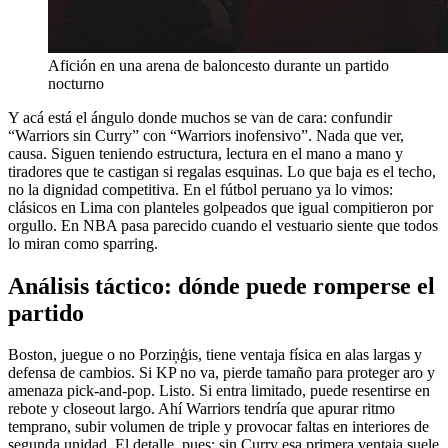
Afición en una arena de baloncesto durante un partido
nocturno
Y acá está el ángulo donde muchos se van de cara: confundir
“Warriors sin Curry” con “Warriors inofensivo”. Nada que ver,
causa. Siguen teniendo estructura, lectura en el mano a mano y
tiradores que te castigan si regalas esquinas. Lo que baja es el techo,
no la dignidad competitiva. En el fútbol peruano ya lo vimos:
clásicos en Lima con planteles golpeados que igual compitieron por
orgullo. En NBA pasa parecido cuando el vestuario siente que todos
lo miran como sparring.
Análisis táctico: dónde puede romperse el
partido
Boston, juegue o no Porziņģis, tiene ventaja física en alas largas y
defensa de cambios. Si KP no va, pierde tamaño para proteger aro y
amenaza pick-and-pop. Listo. Si entra limitado, puede resentirse en
rebote y closeout largo. Ahí Warriors tendría que apurar ritmo
temprano, subir volumen de triple y provocar faltas en interiores de
segunda unidad. El detalle, pues: sin Curry esa primera ventaja suele