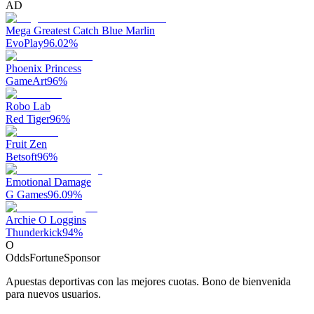
AD
Mega Greatest Catch Blue Marlin
EvoPlay
96.02
%
Phoenix Princess
GameArt
96
%
Robo Lab
Red Tiger
96
%
Fruit Zen
Betsoft
96
%
Emotional Damage
G Games
96.09
%
Archie O Loggins
Thunderkick
94
%
O
OddsFortune
Sponsor
Apuestas deportivas con las mejores cuotas. Bono de bienvenida
para nuevos usuarios.