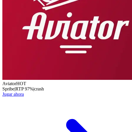
Aviator
HOT
Spribe
|
RTP
97
%
|
crash
Jugar ahora