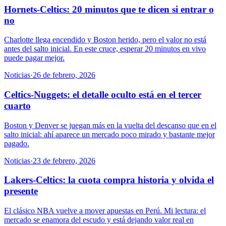
Hornets-Celtics: 20 minutos que te dicen si entrar o
no
Charlotte llega encendido y Boston herido, pero el valor no está
antes del salto inicial. En este cruce, esperar 20 minutos en vivo
puede pagar mejor.
Noticias
·
26 de febrero, 2026
Celtics-Nuggets: el detalle oculto está en el tercer
cuarto
Boston y Denver se juegan más en la vuelta del descanso que en el
salto inicial: ahí aparece un mercado poco mirado y bastante mejor
pagado.
Noticias
·
23 de febrero, 2026
Lakers-Celtics: la cuota compra historia y olvida el
presente
El clásico NBA vuelve a mover apuestas en Perú. Mi lectura: el
mercado se enamora del escudo y está dejando valor real en