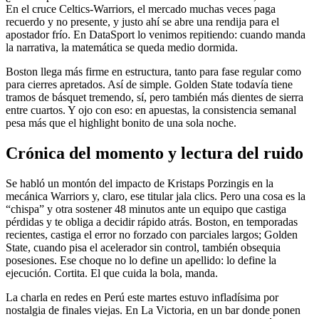
En el cruce Celtics-Warriors, el mercado muchas veces paga
recuerdo y no presente, y justo ahí se abre una rendija para el
apostador frío. En DataSport lo venimos repitiendo: cuando manda
la narrativa, la matemática se queda medio dormida.
Boston llega más firme en estructura, tanto para fase regular como
para cierres apretados. Así de simple. Golden State todavía tiene
tramos de básquet tremendo, sí, pero también más dientes de sierra
entre cuartos. Y ojo con eso: en apuestas, la consistencia semanal
pesa más que el highlight bonito de una sola noche.
Crónica del momento y lectura del ruido
Se habló un montón del impacto de Kristaps Porzingis en la
mecánica Warriors y, claro, ese titular jala clics. Pero una cosa es la
“chispa” y otra sostener 48 minutos ante un equipo que castiga
pérdidas y te obliga a decidir rápido atrás. Boston, en temporadas
recientes, castiga el error no forzado con parciales largos; Golden
State, cuando pisa el acelerador sin control, también obsequia
posesiones. Ese choque no lo define un apellido: lo define la
ejecución. Cortita. El que cuida la bola, manda.
La charla en redes en Perú este martes estuvo infladísima por
nostalgia de finales viejas. En La Victoria, en un bar donde ponen