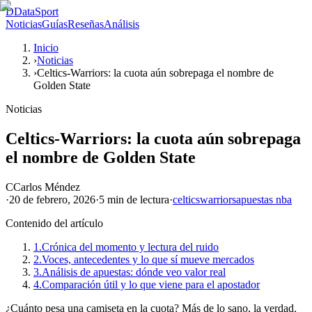
D
DataSport
Noticias
Guías
Reseñas
Análisis
Inicio
›
Noticias
›
Celtics-Warriors: la cuota aún sobrepaga el nombre de
Golden State
Noticias
Celtics-Warriors: la cuota aún sobrepaga
el nombre de Golden State
C
Carlos Méndez
·
20 de febrero, 2026
·
5 min
de lectura
·
celtics
warriors
apuestas nba
Contenido del artículo
1.
Crónica del momento y lectura del ruido
2.
Voces, antecedentes y lo que sí mueve mercados
3.
Análisis de apuestas: dónde veo valor real
4.
Comparación útil y lo que viene para el apostador
¿Cuánto pesa una camiseta en la cuota? Más de lo sano, la verdad.