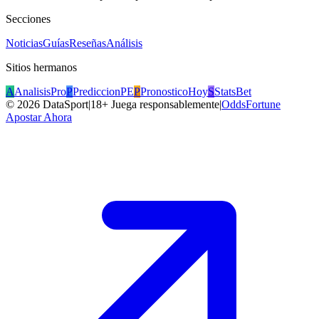
Secciones
Noticias
Guías
Reseñas
Análisis
Sitios hermanos
A
AnalisisPro
P
PrediccionPE
P
PronosticoHoy
S
StatsBet
©
2026
DataSport
|
18+ Juega responsablemente
|
OddsFortune
Apostar Ahora