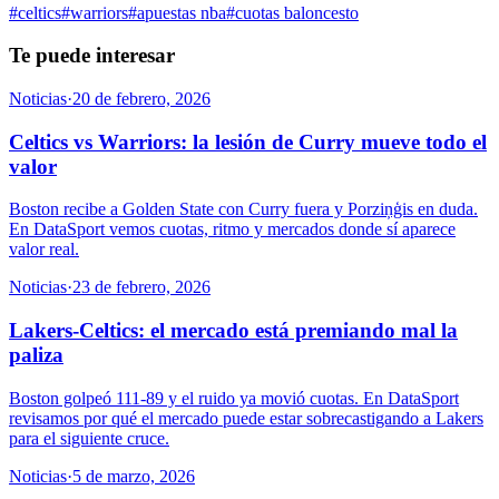
#
celtics
#
warriors
#
apuestas nba
#
cuotas baloncesto
Te puede interesar
Noticias
·
20 de febrero, 2026
Celtics vs Warriors: la lesión de Curry mueve todo el
valor
Boston recibe a Golden State con Curry fuera y Porziņģis en duda.
En DataSport vemos cuotas, ritmo y mercados donde sí aparece
valor real.
Noticias
·
23 de febrero, 2026
Lakers-Celtics: el mercado está premiando mal la
paliza
Boston golpeó 111-89 y el ruido ya movió cuotas. En DataSport
revisamos por qué el mercado puede estar sobrecastigando a Lakers
para el siguiente cruce.
Noticias
·
5 de marzo, 2026