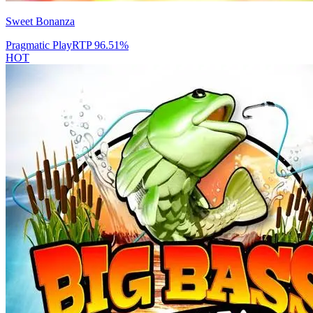
Sweet Bonanza
Pragmatic Play
RTP
96.51
%
HOT