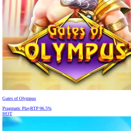
Gates of Olympus
Pragmatic Play
RTP
96.5
%
HOT