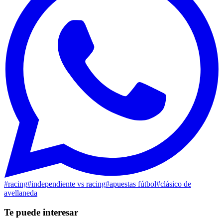
#
racing
#
independiente vs racing
#
apuestas fútbol
#
clásico de
avellaneda
Te puede interesar