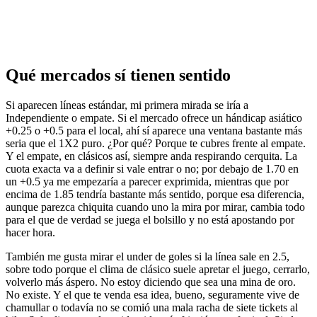
Qué mercados sí tienen sentido
Si aparecen líneas estándar, mi primera mirada se iría a
Independiente o empate. Si el mercado ofrece un hándicap asiático
+0.25 o +0.5 para el local, ahí sí aparece una ventana bastante más
seria que el 1X2 puro. ¿Por qué? Porque te cubres frente al empate.
Y el empate, en clásicos así, siempre anda respirando cerquita. La
cuota exacta va a definir si vale entrar o no; por debajo de 1.70 en
un +0.5 ya me empezaría a parecer exprimida, mientras que por
encima de 1.85 tendría bastante más sentido, porque esa diferencia,
aunque parezca chiquita cuando uno la mira por mirar, cambia todo
para el que de verdad se juega el bolsillo y no está apostando por
hacer hora.
También me gusta mirar el under de goles si la línea sale en 2.5,
sobre todo porque el clima de clásico suele apretar el juego, cerrarlo,
volverlo más áspero. No estoy diciendo que sea una mina de oro.
No existe. Y el que te venda esa idea, bueno, seguramente vive de
chamullar o todavía no se comió una mala racha de siete tickets al