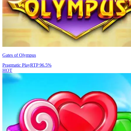
Gates of Olympus
Pragmatic Play
RTP
96.5
%
HOT