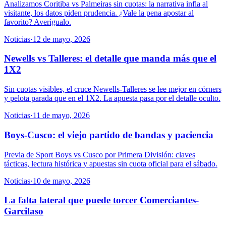
Analizamos Coritiba vs Palmeiras sin cuotas: la narrativa infla al
visitante, los datos piden prudencia. ¿Vale la pena apostar al
favorito? Averígualo.
Noticias
·
12 de mayo, 2026
Newells vs Talleres: el detalle que manda más que el
1X2
Sin cuotas visibles, el cruce Newells-Talleres se lee mejor en córners
y pelota parada que en el 1X2. La apuesta pasa por el detalle oculto.
Noticias
·
11 de mayo, 2026
Boys-Cusco: el viejo partido de bandas y paciencia
Previa de Sport Boys vs Cusco por Primera División: claves
tácticas, lectura histórica y apuestas sin cuota oficial para el sábado.
Noticias
·
10 de mayo, 2026
La falta lateral que puede torcer Comerciantes-
Garcilaso