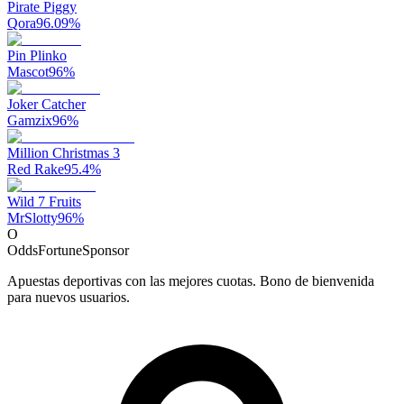
Pirate Piggy
Qora
96.09
%
Pin Plinko
Mascot
96
%
Joker Catcher
Gamzix
96
%
Million Christmas 3
Red Rake
95.4
%
Wild 7 Fruits
MrSlotty
96
%
O
OddsFortune
Sponsor
Apuestas deportivas con las mejores cuotas. Bono de bienvenida
para nuevos usuarios.