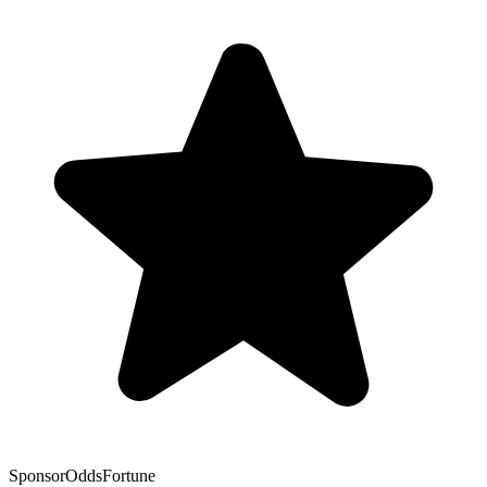
Sponsor
OddsFortune