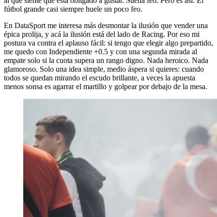
al que siente que está obligado a gustar. Suena feo. Pero es así. El
fútbol grande casi siempre huele un poco feo.
En DataSport me interesa más desmontar la ilusión que vender una
épica prolija, y acá la ilusión está del lado de Racing. Por eso mi
postura va contra el aplauso fácil: si tengo que elegir algo prepartido,
me quedo con Independiente +0.5 y con una segunda mirada al
empate solo si la cuota supera un rango digno. Nada heroico. Nada
glamoroso. Solo una idea simple, medio áspera si quieres: cuando
todos se quedan mirando el escudo brillante, a veces la apuesta
menos sonsa es agarrar el martillo y golpear por debajo de la mesa.