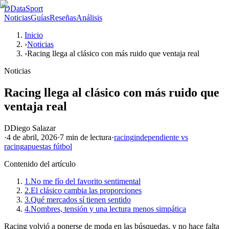
D
DataSport
Noticias
Guías
Reseñas
Análisis
Inicio
›
Noticias
›
Racing llega al clásico con más ruido que ventaja real
Noticias
Racing llega al clásico con más ruido que
ventaja real
D
Diego Salazar
·
4 de abril, 2026
·
7 min
de lectura
·
racing
independiente vs
racing
apuestas fútbol
Contenido del artículo
1.
No me fío del favorito sentimental
2.
El clásico cambia las proporciones
3.
Qué mercados sí tienen sentido
4.
Nombres, tensión y una lectura menos simpática
Racing volvió a ponerse de moda en las búsquedas, y no hace falta