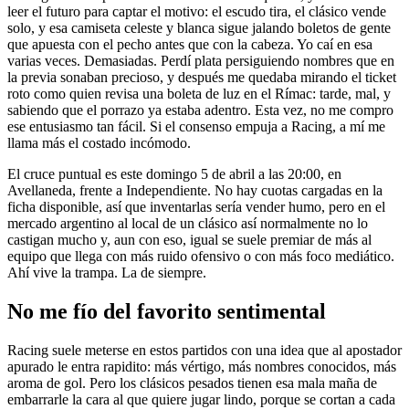
leer el futuro para captar el motivo: el escudo tira, el clásico vende
solo, y esa camiseta celeste y blanca sigue jalando boletos de gente
que apuesta con el pecho antes que con la cabeza. Yo caí en esa
varias veces. Demasiadas. Perdí plata persiguiendo nombres que en
la previa sonaban precioso, y después me quedaba mirando el ticket
roto como quien revisa una boleta de luz en el Rímac: tarde, mal, y
sabiendo que el porrazo ya estaba adentro. Esta vez, no me compro
ese entusiasmo tan fácil. Si el consenso empuja a Racing, a mí me
llama más el costado incómodo.
El cruce puntual es este domingo 5 de abril a las 20:00, en
Avellaneda, frente a Independiente. No hay cuotas cargadas en la
ficha disponible, así que inventarlas sería vender humo, pero en el
mercado argentino al local de un clásico así normalmente no lo
castigan mucho y, aun con eso, igual se suele premiar de más al
equipo que llega con más ruido ofensivo o con más foco mediático.
Ahí vive la trampa. La de siempre.
No me fío del favorito sentimental
Racing suele meterse en estos partidos con una idea que al apostador
apurado le entra rapidito: más vértigo, más nombres conocidos, más
aroma de gol. Pero los clásicos pesados tienen esa mala maña de
embarrarle la cara al que quiere jugar lindo, porque se cortan a cada