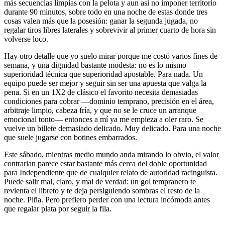
más secuencias limpias con la pelota y aun así no imponer territorio
durante 90 minutos, sobre todo en una noche de estas donde tres
cosas valen más que la posesión: ganar la segunda jugada, no
regalar tiros libres laterales y sobrevivir al primer cuarto de hora sin
volverse loco.
Hay otro detalle que yo suelo mirar porque me costó varios fines de
semana, y una dignidad bastante modesta: no es lo mismo
superioridad técnica que superioridad apostable. Para nada. Un
equipo puede ser mejor y seguir sin ser una apuesta que valga la
pena. Si en un 1X2 de clásico el favorito necesita demasiadas
condiciones para cobrar —dominio temprano, precisión en el área,
arbitraje limpio, cabeza fría, y que no se le cruce un arranque
emocional tonto— entonces a mí ya me empieza a oler raro. Se
vuelve un billete demasiado delicado. Muy delicado. Para una noche
que suele jugarse con botines embarrados.
Este sábado, mientras medio mundo anda mirando lo obvio, el valor
contrarian parece estar bastante más cerca del doble oportunidad
para Independiente que de cualquier relato de autoridad racinguista.
Puede salir mal, claro, y mal de verdad: un gol tempranero te
revienta el libreto y te deja persiguiendo sombras el resto de la
noche. Piña. Pero prefiero perder con una lectura incómoda antes
que regalar plata por seguir la fila.