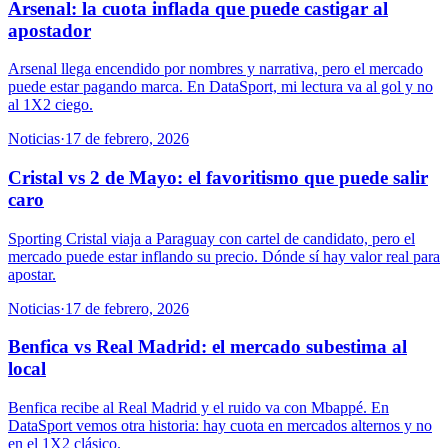
Arsenal: la cuota inflada que puede castigar al
apostador
Arsenal llega encendido por nombres y narrativa, pero el mercado
puede estar pagando marca. En DataSport, mi lectura va al gol y no
al 1X2 ciego.
Noticias
·
17 de febrero, 2026
Cristal vs 2 de Mayo: el favoritismo que puede salir
caro
Sporting Cristal viaja a Paraguay con cartel de candidato, pero el
mercado puede estar inflando su precio. Dónde sí hay valor real para
apostar.
Noticias
·
17 de febrero, 2026
Benfica vs Real Madrid: el mercado subestima al
local
Benfica recibe al Real Madrid y el ruido va con Mbappé. En
DataSport vemos otra historia: hay cuota en mercados alternos y no
en el 1X2 clásico.