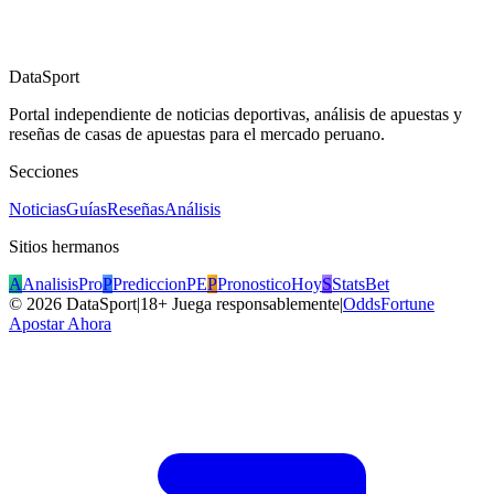
DataSport
Portal independiente de noticias deportivas, análisis de apuestas y
reseñas de casas de apuestas para el mercado peruano.
Secciones
Noticias
Guías
Reseñas
Análisis
Sitios hermanos
A
AnalisisPro
P
PrediccionPE
P
PronosticoHoy
S
StatsBet
©
2026
DataSport
|
18+ Juega responsablemente
|
OddsFortune
Apostar Ahora