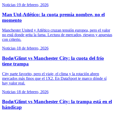
Noticias
·
19 de febrero, 2026
Man Utd-Atlético: la cuota premia nombre, no el
momento
Manchester United y Atlético cruzan tensión europea, pero el valor
no está donde grita la fama. Lectura de mercados, riesgos y apuestas
con criterio.
Noticias
·
18 de febrero, 2026
Bodø/Glimt vs Manchester City: la cuota del frío
tiene trampa
City parte favorito, pero el viaje, el clima y la rotación abren
mercados más finos que el 1X2. En DataSport te marco dónde sí
hay valor real.
Noticias
·
18 de febrero, 2026
Bodø/Glimt vs Manchester City: la trampa está en el
hándicap