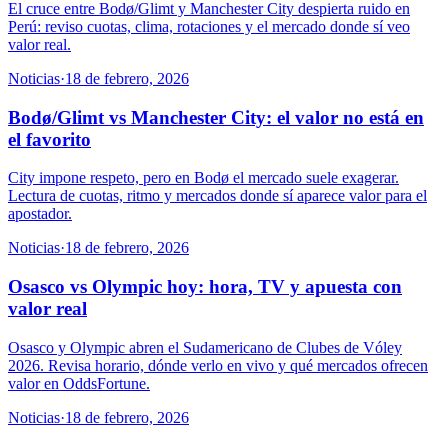
El cruce entre Bodø/Glimt y Manchester City despierta ruido en
Perú: reviso cuotas, clima, rotaciones y el mercado donde sí veo
valor real.
Noticias
·
18 de febrero, 2026
Bodø/Glimt vs Manchester City: el valor no está en
el favorito
City impone respeto, pero en Bodø el mercado suele exagerar.
Lectura de cuotas, ritmo y mercados donde sí aparece valor para el
apostador.
Noticias
·
18 de febrero, 2026
Osasco vs Olympic hoy: hora, TV y apuesta con
valor real
Osasco y Olympic abren el Sudamericano de Clubes de Vóley
2026. Revisa horario, dónde verlo en vivo y qué mercados ofrecen
valor en OddsFortune.
Noticias
·
18 de febrero, 2026