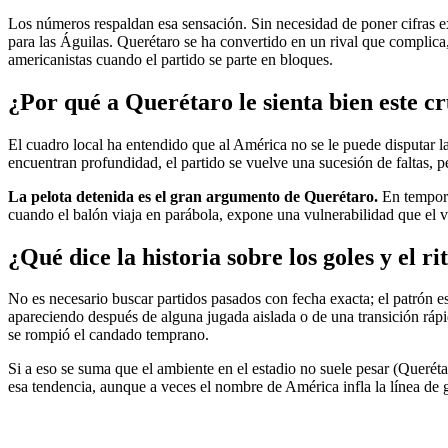
Los números respaldan esa sensación. Sin necesidad de poner cifras ex
para las Águilas. Querétaro se ha convertido en un rival que complica, 
americanistas cuando el partido se parte en bloques.
¿Por qué a Querétaro le sienta bien este c
El cuadro local ha entendido que al América no se le puede disputar la
encuentran profundidad, el partido se vuelve una sucesión de faltas,
La pelota detenida es el gran argumento de Querétaro.
En temporad
cuando el balón viaja en parábola, expone una vulnerabilidad que el vi
¿Qué dice la historia sobre los goles y el r
No es necesario buscar partidos pasados con fecha exacta; el patrón e
apareciendo después de alguna jugada aislada o de una transición rápi
se rompió el candado temprano.
Si a eso se suma que el ambiente en el estadio no suele pesar (Queréta
esa tendencia, aunque a veces el nombre de América infla la línea de g