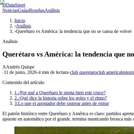
D
DataSport
Noticias
Guías
Reseñas
Análisis
Inicio
›
Análisis
›
Querétaro vs América: la tendencia que no se cansa de volver
Análisis
Querétaro vs América: la tendencia que no
A
Andrés Quispe
·
11 de junio, 2026
·
4 min
de lectura
·
club queretaro
club america
histori
Contenido del artículo
1.
¿Por qué a Querétaro le sienta bien este cruce?
2.
¿Qué dice la historia sobre los goles y el ritmo?
3.
Lo que el apostador debe rastrear antes de entrar
El patrón histórico entre Querétaro y América es claro: partidos apre
apueste en automático por el grande, termina masticando bronca más s