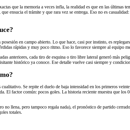
actas que la memoria a veces infla, la realidad es que en las últimas t
que ensucia el trámite y que rara vez se entrega. Eso no es casualidad: 
ruce?
 posesión en campo abierto. Lo que hace, casi por instinto, es replegar
 pérdidas rápidas y muy poco ritmo. Eso lo favorece siempre al equipo m
as anteriores, cada tiro de esquina o tiro libre lateral generó más peli
sitante histórico ya conoce. Ese detalle vuelve casi siempre y condicion
itmo?
s cualitativo. Se repite el duelo de baja intensidad en los primeros vei
da. El factor común: pocos goles. La historia reciente muestra que los 
ro no llena, pero tampoco regala nada), el pronóstico de partido cerrad
oles totales.