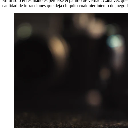
Mirar solo el resultado es perderse el partido de verdad. Cada vez que 
cantidad de infracciones que deja chiquito cualquier intento de juego 