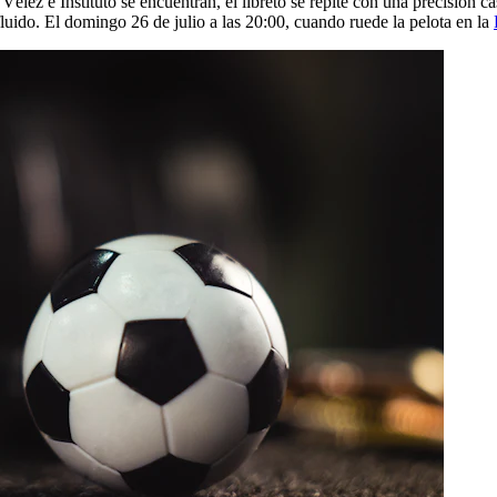
Vélez e Instituto se encuentran, el libreto se repite con una precisión c
fluido. El domingo 26 de julio a las 20:00, cuando ruede la pelota en la