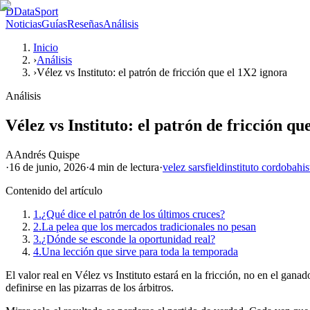
D
DataSport
Noticias
Guías
Reseñas
Análisis
Inicio
›
Análisis
›
Vélez vs Instituto: el patrón de fricción que el 1X2 ignora
Análisis
Vélez vs Instituto: el patrón de fricción qu
A
Andrés Quispe
·
16 de junio, 2026
·
4 min
de lectura
·
velez sarsfield
instituto cordoba
his
Contenido del artículo
1.
¿Qué dice el patrón de los últimos cruces?
2.
La pelea que los mercados tradicionales no pesan
3.
¿Dónde se esconde la oportunidad real?
4.
Una lección que sirve para toda la temporada
El valor real en Vélez vs Instituto estará en la fricción, no en el ga
definirse en las pizarras de los árbitros.