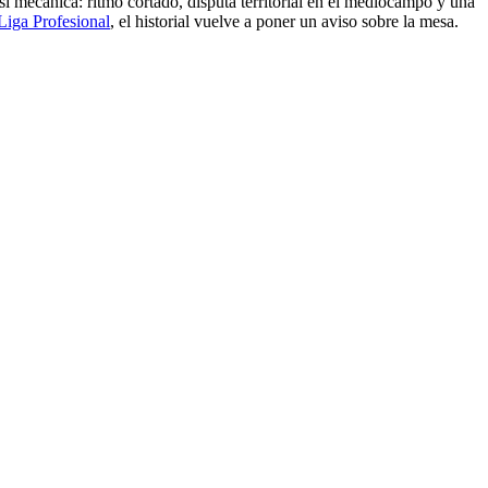
asi mecánica: ritmo cortado, disputa territorial en el mediocampo y una
Liga Profesional
, el historial vuelve a poner un aviso sobre la mesa.